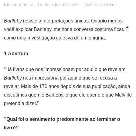
AUTHOR
POSTED
MILTON RIBEIRO
10 DE JUNHO DE 2026
LEAVE A COMMENT
ON
Bartleby
resiste a interpretações únicas. Quanto menos
você explicar Bartleby, melhor a conversa costuma ficar. É
como uma investigação coletiva de um enigma.
1.Abertura
“Há livros que nos impressionam por aquilo que revelam.
Bartleby
nos impressiona por aquilo que se recusa a
revelar. Mais de 170 anos depois de sua publicação, ainda
discutimos quem é Bartleby, o que ele quer e o que Melville
pretendia dizer.”
“Qual foi o sentimento predominante ao terminar o
livro?”