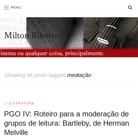
SE
MENU
Milton Ribeiro
Showing all posts tagged
mediação
LITERATURA
In
PGO IV: Roteiro para a moderação de
grupos de leitura: Bartleby, de Herman
Melville