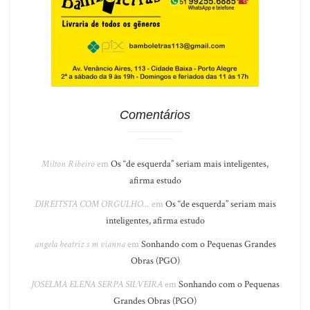
Comentários
Milton Ribeiro
em
Os “de esquerda” seriam mais inteligentes,
afirma estudo
DIREITSTA COM ORGULHO...
em
Os “de esquerda” seriam mais
inteligentes, afirma estudo
angela beatriz s m vianna
em
Sonhando com o Pequenas Grandes
Obras (PGO)
JOSELMA ELENA SERPA SILVEIRA
em
Sonhando com o Pequenas
Grandes Obras (PGO)