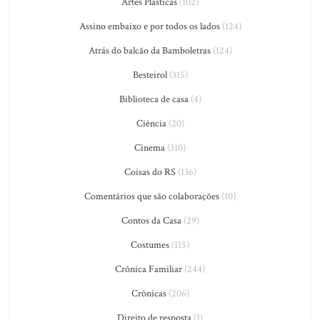
Artes Plásticas
(102)
Assino embaixo e por todos os lados
(124)
Atrás do balcão da Bamboletras
(124)
Besteirol
(315)
Biblioteca de casa
(4)
Ciência
(20)
Cinema
(310)
Coisas do RS
(136)
Comentários que são colaborações
(10)
Contos da Casa
(29)
Costumes
(115)
Crônica Familiar
(244)
Crônicas
(206)
Direito de resposta
(1)