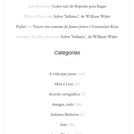
João Inácio
em
Como sair de Repente para Kagar
Milton Ribeiro
em
Sobre “Infâmia”, de William Wyler
Rafael
em
Traços em comum de James Joyce e Guimarães Rosa
Rosimeri da Silva chaves
em
Sobre “Infâmia”, de William Wyler
Categorias
A vida que passa
(163)
Abra e Leia
(21)
Acordo ortográfico
(2)
Amigos, tudo
(136)
António Barbeiro
(3)
Arte
(90)