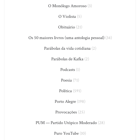
O Monólogo Amoroso
(3)
O Violista
(5)
Obituário
(21)
Os 50 maiores livros (uma antologia pessoal)
(34)
Parábolas da vida cotidiana
(2)
Parábolas de Kafka
(2)
Podcasts
(1)
Poesia
(71)
Política
(591)
Porto Alegre
(198)
Provocações
(25)
PUM — Partido Utópico Moderado
(28)
Puro YouTube
(10)