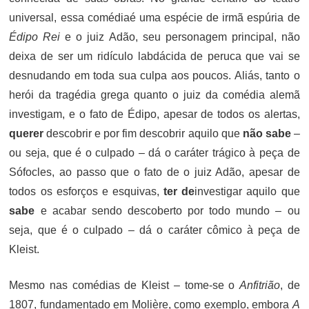
universal, essa comédiaé uma espécie de irmã espúria de
Édipo Rei
e o juiz Adão, seu personagem principal, não
deixa de ser um ridículo labdácida de peruca que vai se
desnudando em toda sua culpa aos poucos. Aliás, tanto o
herói da tragédia grega quanto o juiz da comédia alemã
investigam, e o fato de Édipo, apesar de todos os alertas,
querer
descobrir e por fim descobrir aquilo que
não sabe
–
ou seja, que é o culpado – dá o caráter trágico à peça de
Sófocles, ao passo que o fato de o juiz Adão, apesar de
todos os esforços e esquivas,
ter de
investigar aquilo que
sabe
e acabar sendo descoberto por todo mundo – ou
seja, que é o culpado – dá o caráter cômico à peça de
Kleist.
Mesmo nas comédias de Kleist – tome-se o
Anfitrião
, de
1807, fundamentado em Molière, como exemplo, embora
A