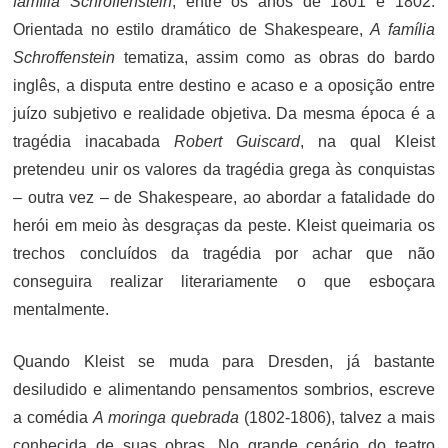
família Schroffenstein
, entre os anos de 1801 e 1802.
Orientada no estilo dramático de Shakespeare,
A família
Schroffenstein
tematiza, assim como as obras do bardo
inglês, a disputa entre destino e acaso e a oposição entre
juízo subjetivo e realidade objetiva. Da mesma época é a
tragédia inacabada
Robert Guiscard
, na qual Kleist
pretendeu unir os valores da tragédia grega às conquistas
– outra vez – de Shakespeare, ao abordar a fatalidade do
herói em meio às desgraças da peste. Kleist queimaria os
trechos concluídos da tragédia por achar que não
conseguira realizar literariamente o que esboçara
mentalmente.
Quando Kleist se muda para Dresden, já bastante
desiludido e alimentando pensamentos sombrios, escreve
a comédia
A moringa quebrada
(1802-1806), talvez a mais
conhecida de suas obras. No grande cenário do teatro