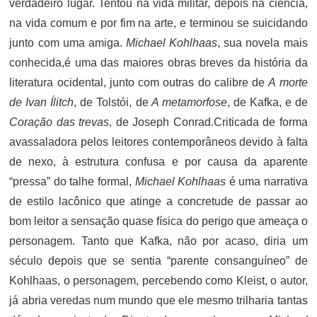
verdadeiro lugar. Tentou na vida militar, depois na ciência,
na vida comum e por fim na arte, e terminou se suicidando
junto com uma amiga.
Michael Kohlhaas
, sua novela mais
conhecida,é uma das maiores obras breves da história da
literatura ocidental, junto com outras do calibre de
A morte
de Ivan Ílitch
, de Tolstói, de
A metamorfose
, de Kafka, e de
Coração das trevas
, de Joseph Conrad.Criticada de forma
avassaladora pelos leitores contemporâneos devido à falta
de nexo, à estrutura confusa e por causa da aparente
“pressa” do talhe formal,
Michael Kohlhaas
é uma narrativa
de estilo lacônico que atinge a concretude de passar ao
bom leitor a sensação quase física do perigo que ameaça o
personagem. Tanto que Kafka, não por acaso, diria um
século depois que se sentia “parente consanguíneo” de
Kohlhaas, o personagem, percebendo como Kleist, o autor,
já abria veredas num mundo que ele mesmo trilharia tantas