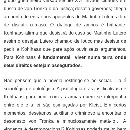
grupo guerrilheiro versão século XVI; invade cidades em
busca de von Tronka e da justiça; desafia governos; chega
ao ponto de entrar nos aposentos de Martinho Lutero a fim
de discutir o caso. O diálogo de ambos é brilhante.
Kohlhaas afirma que desistirá do caso se Martinho Lutero
assim o desejar. Lutero chama-o de louco mas desiste de
pedir a Kohlhaas que pare após ouvir seus argumentos.
Para Kohlhaas
é fundamental viver numa terra onde
seus direitos estejam assegurados
.
Não pensem que a novela restringe-se ao social. Ela é
sociológica e ontológica. A psicologia e as justificativas de
Kohlhaas para punir com as armas quem se interponha
entre ele e a lei são esmiuçadas por Kleist. Em certos
momentos, desejamos auxiliar o criminoso a encontrar o
desonesto von Tronka e minuciosamente matá-lo… A
vingança é desproporcional? Kohlhaas poderia muito bem