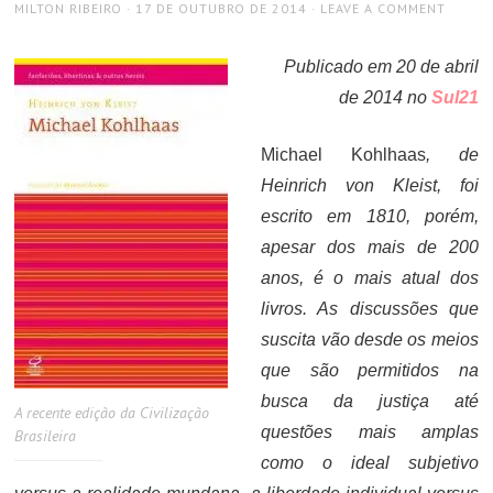
AUTHOR
POSTED
MILTON RIBEIRO
17 DE OUTUBRO DE 2014
LEAVE A COMMENT
ON
Publicado em 20 de abril
de 2014 no
Sul21
Michael Kohlhaas
, de
Heinrich von Kleist, foi
escrito em 1810, porém,
apesar dos mais de 200
anos, é o mais atual dos
livros. As discussões que
suscita vão desde os meios
que são permitidos na
busca da justiça até
A recente edição da Civilização
questões mais amplas
Brasileira
como o ideal subjetivo