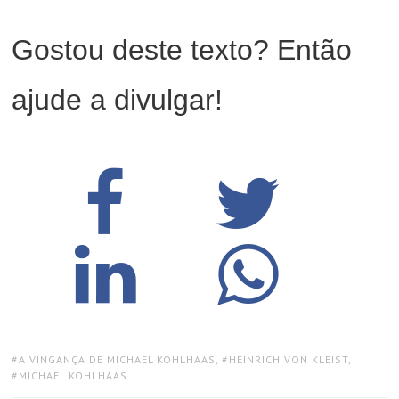
Gostou deste texto? Então
ajude a divulgar!
TAGS:
A VINGANÇA DE MICHAEL KOHLHAAS
,
HEINRICH VON KLEIST
,
MICHAEL KOHLHAAS