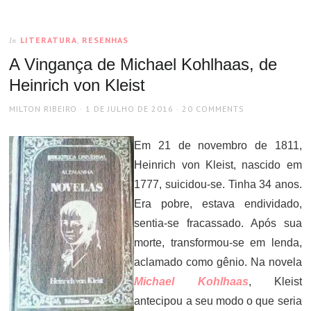
LITERATURA
,
RESENHAS
In
A Vingança de Michael Kohlhaas, de
Heinrich von Kleist
AUTHOR
POSTED
MILTON RIBEIRO
1 DE JULHO DE 2016
20 COMMENTS
ON
Em 21 de novembro de 1811,
Heinrich von Kleist, nascido em
1777, suicidou-se. Tinha 34 anos.
Era pobre, estava endividado,
sentia-se fracassado. Após sua
morte, transformou-se em lenda,
aclamado como gênio. Na novela
Michael Kohlhaas
, Kleist
antecipou a seu modo o que seria