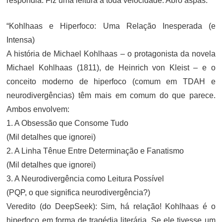
respondia. Fiz uma leitura a toda velocidade. Abro aspas:
“Kohlhaas e Hiperfoco: Uma Relação Inesperada (e
Intensa)
A história de Michael Kohlhaas – o protagonista da novela
Michael Kohlhaas (1811), de Heinrich von Kleist – e o
conceito moderno de hiperfoco (comum em TDAH e
neurodivergências) têm mais em comum do que parece.
Ambos envolvem:
1. A Obsessão que Consome Tudo
(Mil detalhes que ignorei)
2. A Linha Tênue Entre Determinação e Fanatismo
(Mil detalhes que ignorei)
3. A Neurodivergência como Leitura Possível
(PQP, o que significa neurodivergência?)
Veredito (do DeepSeek): Sim, há relação! Kohlhaas é o
hiperfoco em forma de tragédia literária. Se ele tivesse um