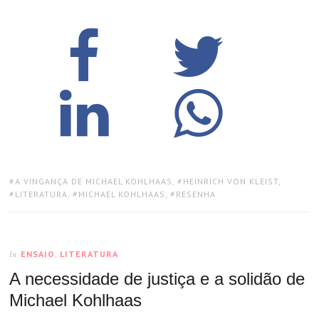
TAGS:
A VINGANÇA DE MICHAEL KOHLHAAS
,
HEINRICH VON KLEIST
,
LITERATURA
,
MICHAEL KOHLHAAS
,
RESENHA
ENSAIO
,
LITERATURA
In
A necessidade de justiça e a solidão de
Michael Kohlhaas