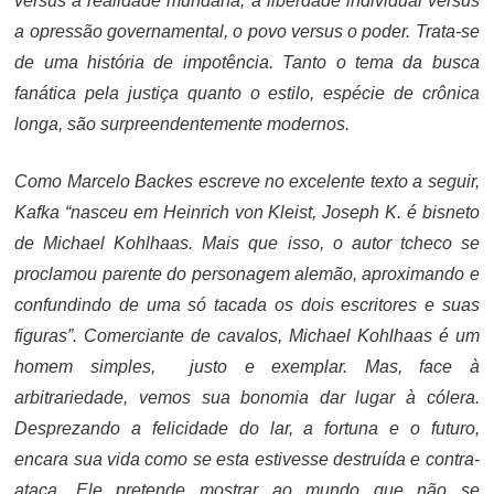
versus a realidade mundana, a liberdade individual versus
a opressão governamental, o povo versus o poder. Trata-se
de uma história de impotência. Tanto o tema da busca
fanática pela justiça quanto o estilo, espécie de crônica
longa, são surpreendentemente modernos.
Como Marcelo Backes escreve no excelente texto a seguir,
Kafka “nasceu em Heinrich von Kleist, Joseph K. é bisneto
de Michael Kohlhaas. Mais que isso, o autor tcheco se
proclamou parente do personagem alemão, aproximando e
confundindo de uma só tacada os dois escritores e suas
figuras”.
Comerciante de cavalos, Michael Kohlhaas é um
homem simples, justo e exemplar. Mas, face à
arbitrariedade, vemos sua bonomia dar lugar à cólera.
Desprezando a felicidade do lar, a fortuna e o futuro,
encara sua vida como se esta estivesse destruída e contra-
ataca. Ele pretende mostrar ao mundo que não se