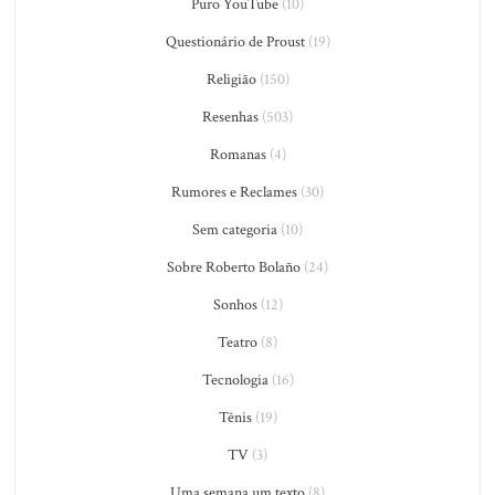
Puro YouTube
(10)
Questionário de Proust
(19)
Religião
(150)
Resenhas
(503)
Romanas
(4)
Rumores e Reclames
(30)
Sem categoria
(10)
Sobre Roberto Bolaño
(24)
Sonhos
(12)
Teatro
(8)
Tecnologia
(16)
Tênis
(19)
TV
(3)
Uma semana um texto
(8)