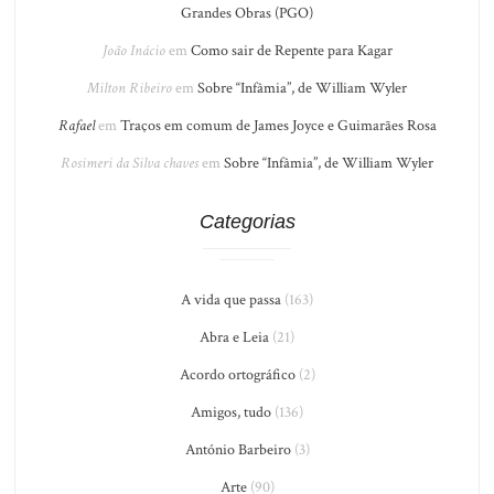
Grandes Obras (PGO)
João Inácio
em
Como sair de Repente para Kagar
Milton Ribeiro
em
Sobre “Infâmia”, de William Wyler
Rafael
em
Traços em comum de James Joyce e Guimarães Rosa
Rosimeri da Silva chaves
em
Sobre “Infâmia”, de William Wyler
Categorias
A vida que passa
(163)
Abra e Leia
(21)
Acordo ortográfico
(2)
Amigos, tudo
(136)
António Barbeiro
(3)
Arte
(90)