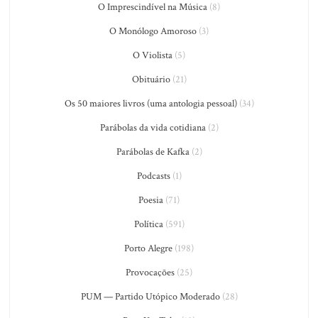
O Imprescindível na Música
(8)
O Monólogo Amoroso
(3)
O Violista
(5)
Obituário
(21)
Os 50 maiores livros (uma antologia pessoal)
(34)
Parábolas da vida cotidiana
(2)
Parábolas de Kafka
(2)
Podcasts
(1)
Poesia
(71)
Política
(591)
Porto Alegre
(198)
Provocações
(25)
PUM — Partido Utópico Moderado
(28)