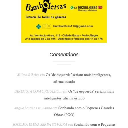
Comentários
Milton Ribeiro
em
Os “de esquerda” seriam mais inteligentes,
afirma estudo
DIREITSTA COM ORGULHO...
em
Os “de esquerda” seriam mais
inteligentes, afirma estudo
angela beatriz s m vianna
em
Sonhando com o Pequenas Grandes
Obras (PGO)
JOSELMA ELENA SERPA SILVEIRA
em
Sonhando com o Pequenas