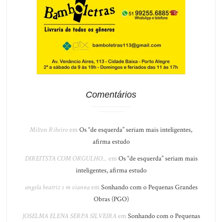
Comentários
Milton Ribeiro
em
Os “de esquerda” seriam mais inteligentes,
afirma estudo
DIREITSTA COM ORGULHO...
em
Os “de esquerda” seriam mais
inteligentes, afirma estudo
angela beatriz s m vianna
em
Sonhando com o Pequenas Grandes
Obras (PGO)
JOSELMA ELENA SERPA SILVEIRA
em
Sonhando com o Pequenas