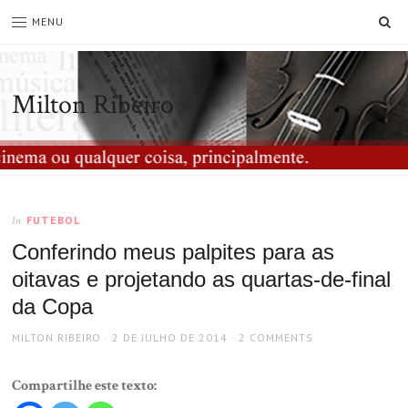
SE
MENU
Milton Ribeiro
FUTEBOL
In
Conferindo meus palpites para as
oitavas e projetando as quartas-de-final
da Copa
AUTHOR
POSTED
MILTON RIBEIRO
2 DE JULHO DE 2014
2 COMMENTS
ON
Compartilhe este texto: