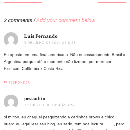
de
Post
2 comments /
Add your comment below
Luis Fernando
disse:
3 DE JULHO DE 2014 ÀS 8:58
Eu aposto em uma final americana. Não necessariamente Brasil x
Argentina porque até o momento não fizeram por merecer.
Fico com Colômbia x Costa Rica.
RESPONDER
pescadito
disse:
7 DE JULHO DE 2014 ÀS 4:52
oi milton, eu cheguei pesquizando a carlinhos brown e chico
buarque, legal leer seu blog, en serio, tem boa lectura,……., pero,