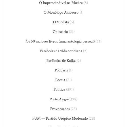
O Imprescindível na Música
(8)
O Monólogo Amoroso
(3)
O Violista
(5)
Obituário
(21)
Os 50 maiores livros (uma antologia pessoal)
(34)
Parábolas da vida cotidiana
(2)
Parábolas de Kafka
(2)
Podcasts
(1)
Poesia
(71)
Política
(591)
Porto Alegre
(198)
Provocações
(25)
PUM — Partido Utópico Moderado
(28)