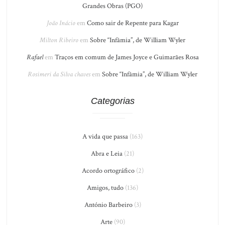
Grandes Obras (PGO)
João Inácio
em
Como sair de Repente para Kagar
Milton Ribeiro
em
Sobre “Infâmia”, de William Wyler
Rafael
em
Traços em comum de James Joyce e Guimarães Rosa
Rosimeri da Silva chaves
em
Sobre “Infâmia”, de William Wyler
Categorias
A vida que passa
(163)
Abra e Leia
(21)
Acordo ortográfico
(2)
Amigos, tudo
(136)
António Barbeiro
(3)
Arte
(90)