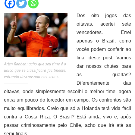
Dos oito jogos das
oitavas, acertei sete
vencedores. Errei
apenas o Brasil, como
vocês podem conferir ao
final deste post. Vamos
Arjen Robben: acho que seu time é o
dar nossos chutes para
único que se classificará facilmente,
as quartas?
entrando descansado nas semis.
Diferentemente das
oitavas, onde simplesmente escolhi o melhor time, agora
entra um pouco do torcedor em campo. Os confrontos são
muito equilibrados. Creio que só a Holanda terá vida fácil
contra a Costa Rica. O Brasil? Está ainda vivo e, após
passar criminosamente pelo Chile, acho que irá até as
semi-finais.