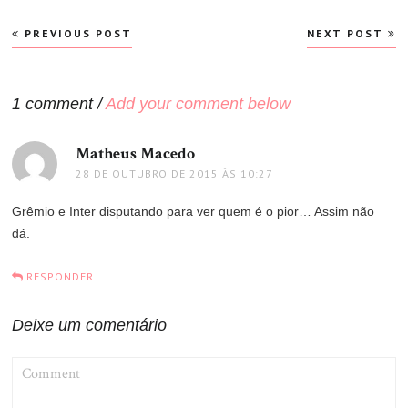
Navegação
PREVIOUS POST
NEXT POST
de
Post
1 comment /
Add your comment below
Matheus Macedo
disse:
28 DE OUTUBRO DE 2015 ÀS 10:27
Grêmio e Inter disputando para ver quem é o pior… Assim não
dá.
RESPONDER
Deixe um comentário
COMMENT