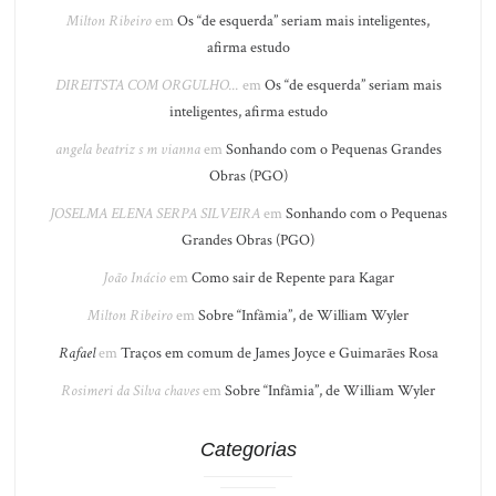
Milton Ribeiro
em
Os “de esquerda” seriam mais inteligentes,
afirma estudo
DIREITSTA COM ORGULHO...
em
Os “de esquerda” seriam mais
inteligentes, afirma estudo
angela beatriz s m vianna
em
Sonhando com o Pequenas Grandes
Obras (PGO)
JOSELMA ELENA SERPA SILVEIRA
em
Sonhando com o Pequenas
Grandes Obras (PGO)
João Inácio
em
Como sair de Repente para Kagar
Milton Ribeiro
em
Sobre “Infâmia”, de William Wyler
Rafael
em
Traços em comum de James Joyce e Guimarães Rosa
Rosimeri da Silva chaves
em
Sobre “Infâmia”, de William Wyler
Categorias