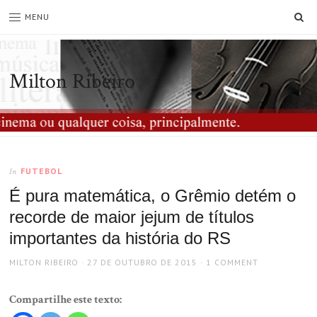
SE
MENU
Milton Ribeiro
FUTEBOL
In
É pura matemática, o Grêmio detém o
recorde de maior jejum de títulos
importantes da história do RS
AUTHOR
POSTED
MILTON RIBEIRO
27 DE OUTUBRO DE 2015
1 COMMENT
ON
Compartilhe este texto: