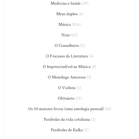
Medicina e Saúde
(29)
Meus duplos
(4)
Música
(826)
Nojo
(63)
O Conselheiro
(2)
O Fracasso da Literatura
(4)
O Imprescindível na Música
(8)
O Monólogo Amoroso
(3)
O Violista
(5)
Obituário
(21)
Os 50 maiores livros (uma antologia pessoal)
(34)
Parábolas da vida cotidiana
(2)
Parábolas de Kafka
(2)