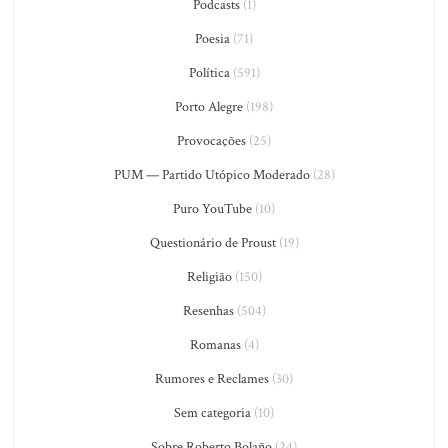
Podcasts
(1)
Poesia
(71)
Política
(591)
Porto Alegre
(198)
Provocações
(25)
PUM — Partido Utópico Moderado
(28)
Puro YouTube
(10)
Questionário de Proust
(19)
Religião
(150)
Resenhas
(504)
Romanas
(4)
Rumores e Reclames
(30)
Sem categoria
(10)
Sobre Roberto Bolaño
(24)