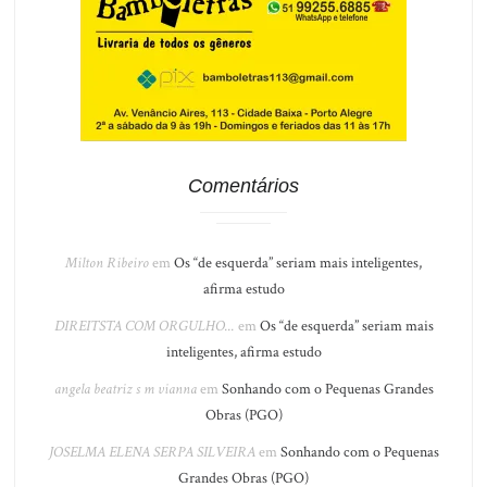
Comentários
Milton Ribeiro
em
Os “de esquerda” seriam mais inteligentes,
afirma estudo
DIREITSTA COM ORGULHO...
em
Os “de esquerda” seriam mais
inteligentes, afirma estudo
angela beatriz s m vianna
em
Sonhando com o Pequenas Grandes
Obras (PGO)
JOSELMA ELENA SERPA SILVEIRA
em
Sonhando com o Pequenas
Grandes Obras (PGO)