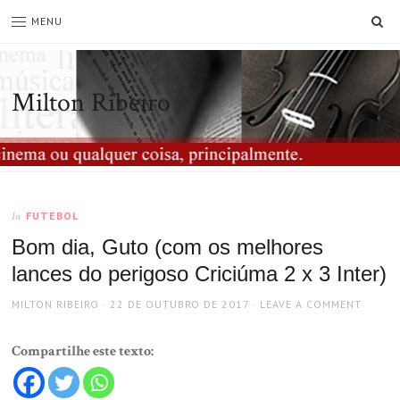
SE
MENU
Milton Ribeiro
FUTEBOL
In
Bom dia, Guto (com os melhores
lances do perigoso Criciúma 2 x 3 Inter)
AUTHOR
POSTED
MILTON RIBEIRO
22 DE OUTUBRO DE 2017
LEAVE A COMMENT
ON
Compartilhe este texto: