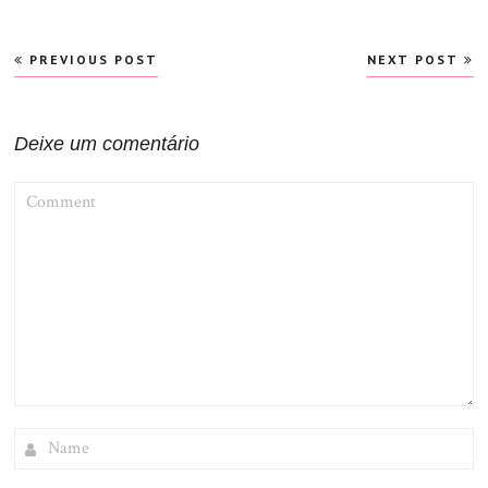
Navegação
PREVIOUS POST
NEXT POST
de
Post
Deixe um comentário
COMMENT
NAME