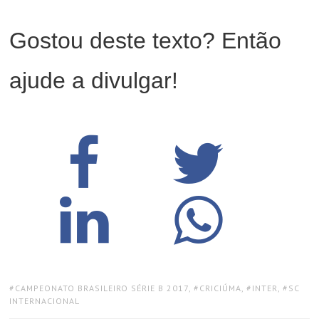
Gostou deste texto? Então
ajude a divulgar!
TAGS:
CAMPEONATO BRASILEIRO SÉRIE B 2017
,
CRICIÚMA
,
INTER
,
SC
INTERNACIONAL