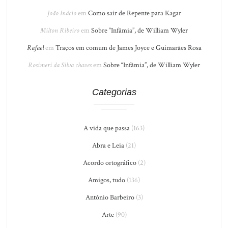
João Inácio
em
Como sair de Repente para Kagar
Milton Ribeiro
em
Sobre “Infâmia”, de William Wyler
Rafael
em
Traços em comum de James Joyce e Guimarães Rosa
Rosimeri da Silva chaves
em
Sobre “Infâmia”, de William Wyler
Categorias
A vida que passa
(163)
Abra e Leia
(21)
Acordo ortográfico
(2)
Amigos, tudo
(136)
António Barbeiro
(3)
Arte
(90)