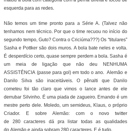
esquerda para as redes.
Não temos um time pronto para a Série A. (Talvez não
tenhamos nem técnico. Por que o time recuou no início do
segundo tempo, Guto? Contra o Criciúma???) Os “titulares”
Sasha e Pottker são dois muros. A bola bate neles e volta.
É desperdício certo, quase sempre perdem a bola. Sasha é
um meia de ligação que não deu NENHUMA
ASSISTÊNCIA (passe para gol) em todo o ano. Alemão e
Danilo Silva são inaceitáveis. O pênalti que Danilo
cometeu foi tão claro que vimos o lance antes de ele
derrubar Silvinho. É uma piada de zagueiro. Ernando é um
mestre perto dele. Moledo, um semideus, Klaus, o próprio
Criador. E sobre Alemão: c
om o novo twitter
de
280
caracteres dá pra listar todas as qualidades
do
Alemão
e ainda sobram
280
caracteres. E é tudo.