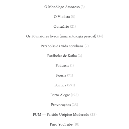
O Monólogo Amoroso
(3)
O Violista
(5)
Obituário
(21)
Os 50 maiores livros (uma antologia pessoal)
(34)
Parábolas da vida cotidiana
(2)
Parábolas de Kafka
(2)
Podcasts
(1)
Poesia
(71)
Política
(591)
Porto Alegre
(198)
Provocações
(25)
PUM — Partido Utópico Moderado
(28)
Puro YouTube
(10)