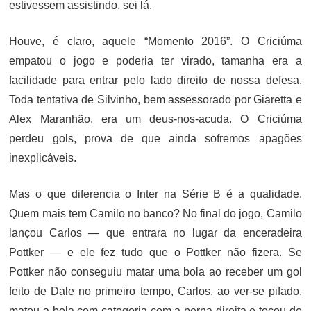
estivessem assistindo, sei lá.
Houve, é claro, aquele “Momento 2016”. O Criciúma
empatou o jogo e poderia ter virado, tamanha era a
facilidade para entrar pelo lado direito de nossa defesa.
Toda tentativa de Silvinho, bem assessorado por Giaretta e
Alex Maranhão, era um deus-nos-acuda. O Criciúma
perdeu gols, prova de que ainda sofremos apagões
inexplicáveis.
Mas o que diferencia o Inter na Série B é a qualidade.
Quem mais tem Camilo no banco? No final do jogo, Camilo
lançou Carlos — que entrara no lugar da enceradeira
Pottker — e ele fez tudo que o Pottker não fizera. Se
Pottker não conseguiu matar uma bola ao receber um gol
feito de Dale no primeiro tempo, Carlos, ao ver-se pifado,
matou a bola com categoria com a perna direita e tocou de