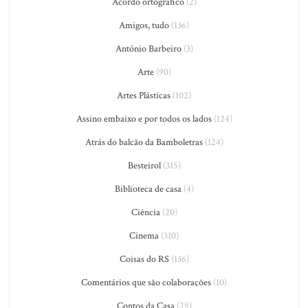
Acordo ortográfico
(2)
Amigos, tudo
(136)
António Barbeiro
(3)
Arte
(90)
Artes Plásticas
(102)
Assino embaixo e por todos os lados
(124)
Atrás do balcão da Bamboletras
(124)
Besteirol
(315)
Biblioteca de casa
(4)
Ciência
(20)
Cinema
(310)
Coisas do RS
(136)
Comentários que são colaborações
(10)
Contos da Casa
(29)