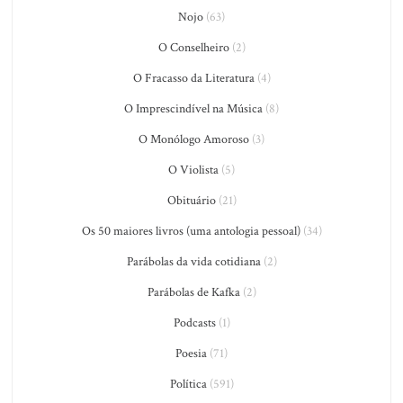
Nojo
(63)
O Conselheiro
(2)
O Fracasso da Literatura
(4)
O Imprescindível na Música
(8)
O Monólogo Amoroso
(3)
O Violista
(5)
Obituário
(21)
Os 50 maiores livros (uma antologia pessoal)
(34)
Parábolas da vida cotidiana
(2)
Parábolas de Kafka
(2)
Podcasts
(1)
Poesia
(71)
Política
(591)