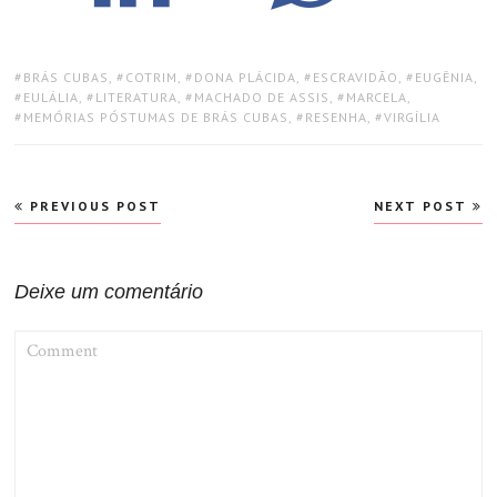
TAGS:
BRÁS CUBAS
,
COTRIM
,
DONA PLÁCIDA
,
ESCRAVIDÃO
,
EUGÊNIA
,
EULÁLIA
,
LITERATURA
,
MACHADO DE ASSIS
,
MARCELA
,
MEMÓRIAS PÓSTUMAS DE BRÁS CUBAS
,
RESENHA
,
VIRGÍLIA
Navegação
PREVIOUS POST
NEXT POST
de
Post
Deixe um comentário
COMMENT