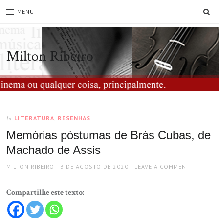
SE
MENU
Milton Ribeiro
LITERATURA
,
RESENHAS
In
Memórias póstumas de Brás Cubas, de
Machado de Assis
AUTHOR
POSTED
MILTON RIBEIRO
3 DE AGOSTO DE 2020
LEAVE A COMMENT
ON
Compartilhe este texto: