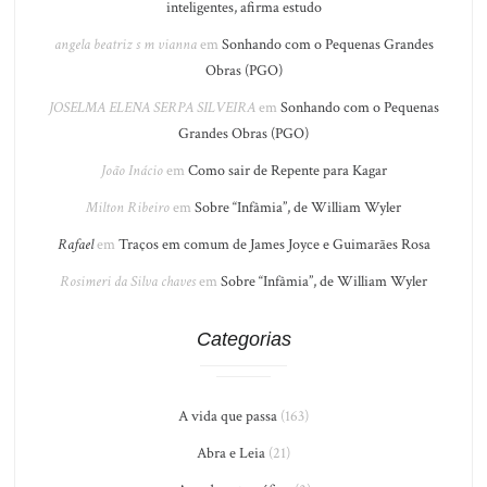
inteligentes, afirma estudo
angela beatriz s m vianna
em
Sonhando com o Pequenas Grandes
Obras (PGO)
JOSELMA ELENA SERPA SILVEIRA
em
Sonhando com o Pequenas
Grandes Obras (PGO)
João Inácio
em
Como sair de Repente para Kagar
Milton Ribeiro
em
Sobre “Infâmia”, de William Wyler
Rafael
em
Traços em comum de James Joyce e Guimarães Rosa
Rosimeri da Silva chaves
em
Sobre “Infâmia”, de William Wyler
Categorias
A vida que passa
(163)
Abra e Leia
(21)