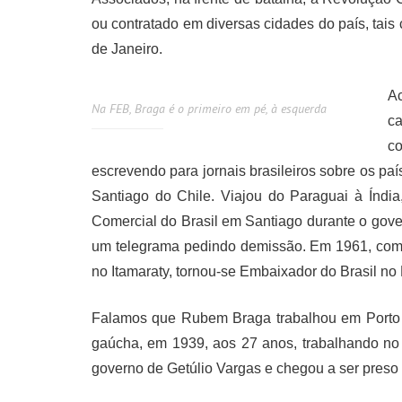
ou contratado em diversas cidades do país, tais
de Janeiro.
A
Na FEB, Braga é o primeiro em pé, à esquerda
c
c
escrevendo para jornais brasileiros sobre os p
Santiago do Chile. Viajou do Paraguai à Índi
Comercial do Brasil em Santiago durante o gov
um telegrama pedindo demissão. Em 1961, com 
no Itamaraty, tornou-se Embaixador do Brasil no
Falamos que Rubem Braga trabalhou em Porto A
gaúcha, em 1939, aos 27 anos, trabalhando no 
governo de Getúlio Vargas e chegou a ser pres