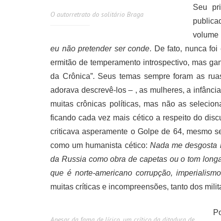
Seu pri
O autorretrato do solitário Braga
publica
volume 
eu não pretender ser conde
. De fato, nunca fo
ermitão de temperamento introspectivo, mas ga
da Crônica”. Seus temas sempre foram as ruas
adorava descrevê-los – , as mulheres, a infânc
muitas crônicas políticas, mas não as seleci
ficando cada vez mais cético a respeito do discu
criticava asperamente o Golpe de 64, mesmo s
como um humanista cético:
Nada me desgosta m
da Russia como obra de capetas ou o tom long
que é norte-americano corrupção, imperialismo,
muitas críticas e incompreensões, tanto dos mili
P
Apesar da fama de lírico, um crítico da ditadura de