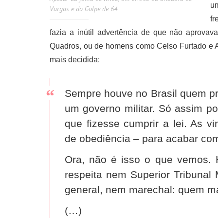
um
Vargas e do Golpe de 64
fr
fazia a inútil advertência de que não aprovava
Quadros, ou de homens como Celso Furtado e An
mais decidida:
Sempre houve no Brasil quem pr
um governo militar. Só assim p
que fizesse cumprir a lei. As vir
de obediência – para acabar com
Ora, não é isso o que vemos. 
respeita nem Superior Tribunal 
general, nem marechal: quem man
(…)