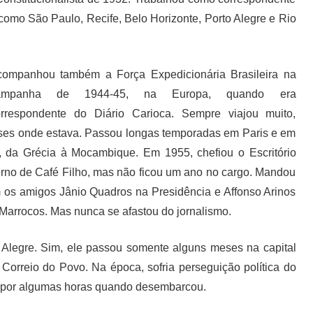
 como São Paulo, Recife, Belo Horizonte, Porto Alegre e Rio
companhou também a Força Expedicionária Brasileira na
ampanha de 1944-45, na Europa, quando era
orrespondente do Diário Carioca. Sempre viajou muito,
aíses onde estava. Passou longas temporadas em Paris e em
a, da Grécia à Mocambique. Em 1955, chefiou o Escritório
erno de Café Filho, mas não ficou um ano no cargo. Mandou
os amigos Jânio Quadros na Presidência e Affonso Arinos
 Marrocos. Mas nunca se afastou do jornalismo.
legre. Sim, ele passou somente alguns meses na capital
Correio do Povo. Na época, sofria perseguição política do
o por algumas horas quando desembarcou.