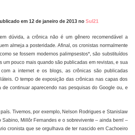
ublicado em 12 de janeiro de 2013 no
Sul21
em dúvida, a crônica não é um gênero recomendável a
uem almeja a posteridade. Afinal, os cronistas normalmente
 como se fossem modernos palimpsestos*, são substituídos
is um pouco mais quando são publicadas em revistas, e sua
 com a internet e os blogs, as crônicas são publicadas
oláteis. O tempo de exposição das crônicas nas capas dos
é a de continuar aparecendo nas pesquisas do Google ou, e
 país. Tivemos, por exemplo, Nelson Rodrigues e Stanislaw
Sabino, Millôr Fernandes e o sobrevivente – ainda bem! –
rio cronista que se orgulhava de ter nascido em Cachoeiro