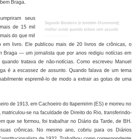
Rubem Braga.
umpriram seus
Segundo Bandeira (e também Drummond),
 mais de 15 mil
melhor ainda quando estava sem assunto
o mais do que mil
 em livro. Ele publicou mais de 20 livros de crônicas, o
 Braga — um jornalista que por anos redigiu notícias em
 quando tratava de não-notícias. Como escreveu Manuel
aga é a escassez de assunto. Quando falava de um tema
 habilmente espremê-lo de modo a extrair as gotas de uma
iro de 1913, em Cachoeiro do Itapemirim (ES) e morreu no
atriculou-se na faculdade de Direito do Rio, transferindo-
m que se formou, foi trabalhar no Diário da Tarde, de BH.
 suas crônicas. No mesmo ano, cobriu para os Diários
Constitucionalista de 1932. Trabalhou como correspondente