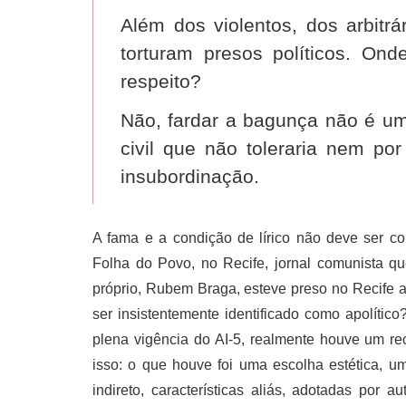
Além dos violentos, dos arbitrá
torturam presos políticos. Ond
respeito?
Não, fardar a bagunça não é u
civil que não toleraria nem p
insubordinação.
A fama e a condição de lírico não deve ser c
Folha do Povo, no Recife, jornal comunista q
próprio, Rubem Braga, esteve preso no Recife a
ser insistentemente identificado como apolíti
plena vigência do AI-5, realmente houve um r
isso: o que houve foi uma escolha estética, um
indireto, características aliás, adotadas po