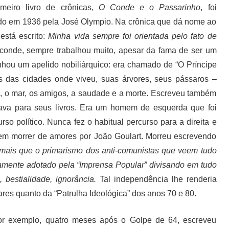
meiro livro de crônicas,
O Conde e o Passarinho
, foi
do em 1936 pela José Olympio. Na crônica que dá nome ao
está escrito:
Minha vida sempre foi orientada pelo fato de
i conde, sempre trabalhou muito, apesar da fama de ser um
nhou um apelido nobiliárquico: era chamado de “O Príncipe
 das cidades onde viveu, suas árvores, seus pássaros –
ia, o mar, os amigos, a saudade e a morte. Escreveu também
onava para seus livros. Era um homem de esquerda que foi
rso político. Nunca fez o habitual percurso para a direita e
em morrer de amores por João Goulart. Morreu escrevendo
ais que o primarismo dos anti-comunistas que veem tudo
amente adotado pela “Imprensa Popular” divisando em tudo
 bestialidade, ignorância.
Tal independência lhe renderia
tares quanto da “Patrulha Ideológica” dos anos 70 e 80.
or exemplo, quatro meses após o Golpe de 64, escreveu