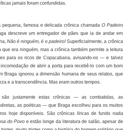
líticas jamais foram confundidas.
a pequena, famosa e delicada crônica chamada
O Padeiro
, Braga descreve um entregador de pães que ia de andar em
nha,
Não é ninguém, é o padeiro!
Superficialmente, a crônica
 que era ninguém, mas a crônica também permite a leitura
pães para os ricos de Copacabana, avisando-os — e talvez
incomodação de abrir a porta para recebê-lo com um bom
bem Braga ignorou a dimensão humana de seus relatos, que
veza e a transcendência. Mas eram outros tempos.
 são justamente estas crônicas — as combatidas, as
diretas, as poéticas — que Braga escolheu para os muitos
vros hoje disponíveis. São crônicas líricas de fundo nada
sa do Povo
e estão longe da literatura de salão, apesar de
istes, muito tristes como a história do homem solitário que