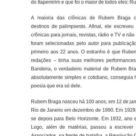
do Itapemirim e que foi o maior de todos eles: 
A maioria das crônicas de Rubem Braga c
destinos de palimpsesto. Afinal, ele escreveu
crônicas para jornais, revistas, rádio e TV e nã
foram selecionadas pelo autor para publicação
primeiro aos 22 anos. O estranho é que Rubem
redações – tinha suas melhores performances
Bandeira, o verdadeiro material de Rubem Br
absolutamente simples e cotidiano, conseguia
poesia que era só dele.
Rubem Braga nasceu há 100 anos, em 12 de jane
Rio de Janeiro em dezembro de 1990. Em 1929, m
se depois para Belo Horizonte. Em 1932, ano e
Logo, além de matérias, passou a escrever
Associados, na frente de batalha, a Revolução 