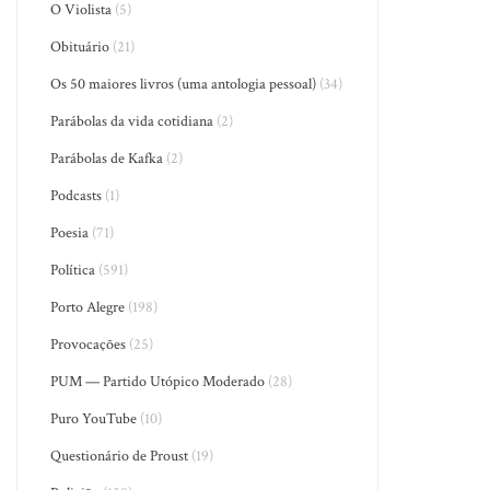
O Violista
(5)
Obituário
(21)
Os 50 maiores livros (uma antologia pessoal)
(34)
Parábolas da vida cotidiana
(2)
Parábolas de Kafka
(2)
Podcasts
(1)
Poesia
(71)
Política
(591)
Porto Alegre
(198)
Provocações
(25)
PUM — Partido Utópico Moderado
(28)
Puro YouTube
(10)
Questionário de Proust
(19)