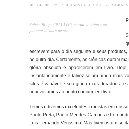
AUTHOR
POSTED
MILTON RIBEIRO
2 DE AGOSTO DE 2013
3 COMMENTS
ON
P
Rubem Braga (1913-1990) elevou a crônica ao
patamar de obra de arte
S
q
escrevem para o dia seguinte e seus produtos,
no outro dia. Certamente, as crônicas duram ma
glória absoluta é aparecerem em livro. Hoje,
instantaneamente e talvez sejam ainda mais v
sites é variável e sua glória mais duradoura 
aqui voltamos ao ponto comum, em livro.
Temos e tivemos excelentes cronistas em nosso
Ponte Preta, Paulo Mendes Campos e Fernando 
Luís Fernando Verissimo. Mas tivemos um solitá