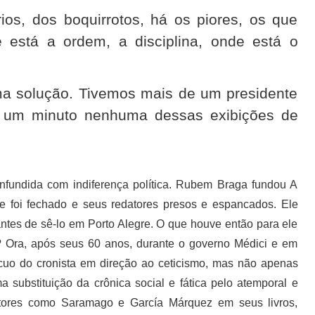
rios, dos boquirrotos, há os piores, os que
e está a ordem, a disciplina, onde está o
ma solução. Tivemos mais de um presidente
or um minuto nenhuma dessas exibições de
onfundida com indiferença política. Rubem Braga fundou A
ue foi fechado e seus redatores presos e espancados. Ele
ntes de sê-lo em Porto Alegre. O que houve então para ele
co? Ora, após seus 60 anos, durante o governo Médici e em
ecuo do cronista em direção ao ceticismo, mas não apenas
a substituição da crônica social e fática pelo atemporal e
r autores como Saramago e García Márquez em seus livros,