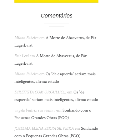
Comentários
Milton Ribeiro
em
A Morte de Ahasverus, de Pär
Lagerkvist
Eric Levi
em
A Morte de Ahasverus, de Pär
Lagerkvist
Milton Ribeiro
em
Os “de esquerda” seriam mais
inteligentes, afirma estudo
DIREITSTA COM ORGULHO...
em
Os “de
esquerda” seriam mais inteligentes, afirma estudo
angela beatriz s m vianna
em
Sonhando com o
Pequenas Grandes Obras (PGO)
JOSELMA ELENA SERPA SILVEIRA
em
Sonhando
com o Pequenas Grandes Obras (PGO)