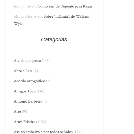
João Inácio
em
Como sair de Repente para Kagar
Milton Ribeiro
em
Sobre “Infâmia”, de William
Wyler
Categorias
A vida que passa
(163)
Abra e Leia
(21)
Acordo ortográfico
(2)
Amigos, tudo
(136)
António Barbeiro
(3)
Arte
(90)
Artes Plásticas
(102)
Assino embaixo e por todos os lados
(124)