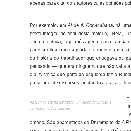
apenas para citar dois autores cujas opiniões po
Por exemplo, em
Ai de ti, Copacabana
, há um
(texto integral ao final desta matéria). Nela
andar e gritava, logo após apertar cada campai
pode ser lida como a piada do homem que dizia
da história do trabalhador que entregava os 
pensando — que era ninguém, que não valia a 
dia. A crítica que parte da esquerda fez a Ru
prescindia de discursos, adotando a graça, a le
E
Apesar da eterna carranca, um olhar carinhoso e
in
compassivo das pessoas
li
ameno. São aparentadas do Drummond de
A Ro
seus amados pássaros e árvores. E também são tr