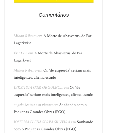
Comentários
Milton Ribeiro
em
A Morte de Ahasverus, de Pär
Lagerkvist
Eric Levi
em
A Morte de Ahasverus, de Pär
Lagerkvist
Milton Ribeiro
em
Os “de esquerda” seriam mais
inteligentes, afirma estudo
DIREITSTA COM ORGULHO...
em
Os “de
esquerda” seriam mais inteligentes, afirma estudo
angela beatriz s m vianna
em
Sonhando com o
Pequenas Grandes Obras (PGO)
JOSELMA ELENA SERPA SILVEIRA
em
Sonhando
com o Pequenas Grandes Obras (PGO)