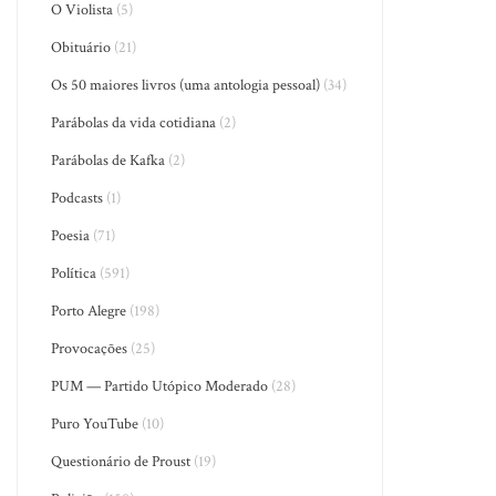
O Violista
(5)
Obituário
(21)
Os 50 maiores livros (uma antologia pessoal)
(34)
Parábolas da vida cotidiana
(2)
Parábolas de Kafka
(2)
Podcasts
(1)
Poesia
(71)
Política
(591)
Porto Alegre
(198)
Provocações
(25)
PUM — Partido Utópico Moderado
(28)
Puro YouTube
(10)
Questionário de Proust
(19)