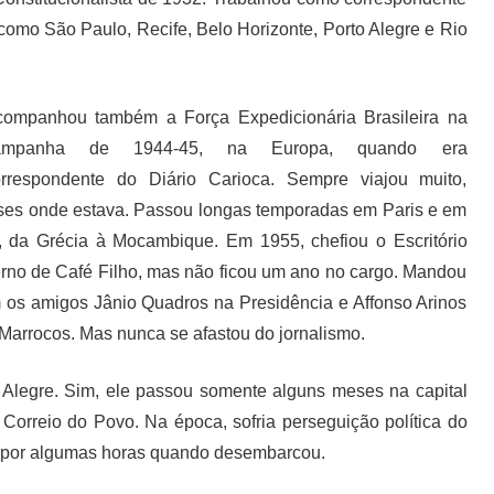
 como São Paulo, Recife, Belo Horizonte, Porto Alegre e Rio
companhou também a Força Expedicionária Brasileira na
ampanha de 1944-45, na Europa, quando era
orrespondente do Diário Carioca. Sempre viajou muito,
aíses onde estava. Passou longas temporadas em Paris e em
a, da Grécia à Mocambique. Em 1955, chefiou o Escritório
erno de Café Filho, mas não ficou um ano no cargo. Mandou
os amigos Jânio Quadros na Presidência e Affonso Arinos
 Marrocos. Mas nunca se afastou do jornalismo.
legre. Sim, ele passou somente alguns meses na capital
Correio do Povo. Na época, sofria perseguição política do
o por algumas horas quando desembarcou.