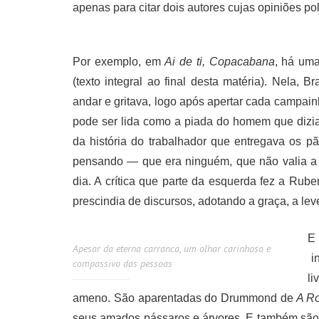
apenas para citar dois autores cujas opiniões po
Por exemplo, em
Ai de ti, Copacabana
, há um
(texto integral ao final desta matéria). Nela
andar e gritava, logo após apertar cada campai
pode ser lida como a piada do homem que dizia
da história do trabalhador que entregava os 
pensando — que era ninguém, que não valia a 
dia. A crítica que parte da esquerda fez a Ru
prescindia de discursos, adotando a graça, a le
E
Apesar da eterna carranca, um olhar carinhoso e
in
compassivo das pessoas
li
ameno. São aparentadas do Drummond de
A Ro
seus amados pássaros e árvores. E também são tr