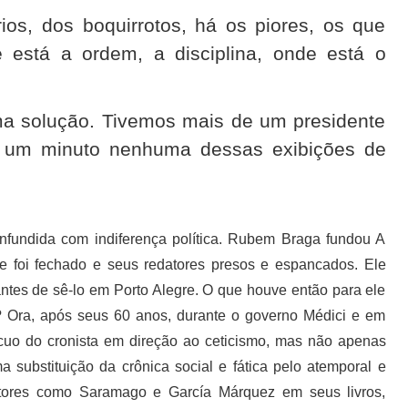
rios, dos boquirrotos, há os piores, os que
e está a ordem, a disciplina, onde está o
ma solução. Tivemos mais de um presidente
or um minuto nenhuma dessas exibições de
onfundida com indiferença política. Rubem Braga fundou A
ue foi fechado e seus redatores presos e espancados. Ele
ntes de sê-lo em Porto Alegre. O que houve então para ele
co? Ora, após seus 60 anos, durante o governo Médici e em
ecuo do cronista em direção ao ceticismo, mas não apenas
a substituição da crônica social e fática pelo atemporal e
r autores como Saramago e García Márquez em seus livros,