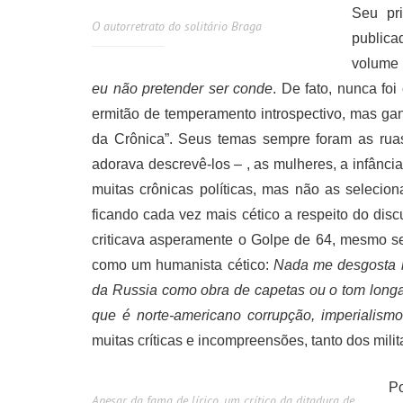
Seu pri
O autorretrato do solitário Braga
publica
volume 
eu não pretender ser conde
. De fato, nunca fo
ermitão de temperamento introspectivo, mas ga
da Crônica”. Seus temas sempre foram as ruas
adorava descrevê-los – , as mulheres, a infânc
muitas crônicas políticas, mas não as seleci
ficando cada vez mais cético a respeito do discu
criticava asperamente o Golpe de 64, mesmo s
como um humanista cético:
Nada me desgosta m
da Russia como obra de capetas ou o tom long
que é norte-americano corrupção, imperialismo,
muitas críticas e incompreensões, tanto dos mili
P
Apesar da fama de lírico, um crítico da ditadura de