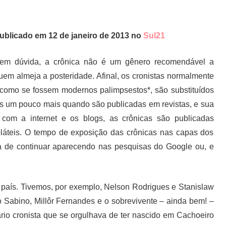
ublicado em 12 de janeiro de 2013 no
Sul21
em dúvida, a crônica não é um gênero recomendável a
uem almeja a posteridade. Afinal, os cronistas normalmente
 como se fossem modernos palimpsestos*, são substituídos
is um pouco mais quando são publicadas em revistas, e sua
 com a internet e os blogs, as crônicas são publicadas
oláteis. O tempo de exposição das crônicas nas capas dos
é a de continuar aparecendo nas pesquisas do Google ou, e
 país. Tivemos, por exemplo, Nelson Rodrigues e Stanislaw
Sabino, Millôr Fernandes e o sobrevivente – ainda bem! –
rio cronista que se orgulhava de ter nascido em Cachoeiro