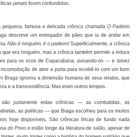
líticas jamais foram confundidas.
a pequena, famosa e delicada crônica chamada
O Padeiro
, Braga descreve um entregador de pães que ia de andar em
nha,
Não é ninguém, é o padeiro!
Superficialmente, a crônica
 que era ninguém, mas a crônica também permite a leitura
pães para os ricos de Copacabana, avisando-os — e talvez
incomodação de abrir a porta para recebê-lo com um bom
bem Braga ignorou a dimensão humana de seus relatos, que
veza e a transcendência. Mas eram outros tempos.
 são justamente estas crônicas — as combatidas, as
diretas, as poéticas — que Braga escolheu para os muitos
vros hoje disponíveis. São crônicas líricas de fundo nada
sa do Povo
e estão longe da literatura de salão, apesar de
istes, muito tristes como a história do homem solitário que