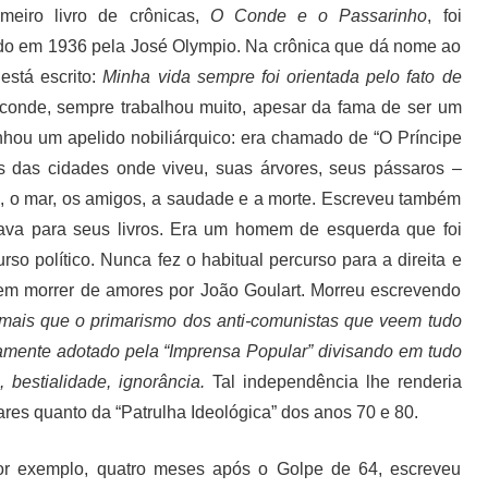
meiro livro de crônicas,
O Conde e o Passarinho
, foi
do em 1936 pela José Olympio. Na crônica que dá nome ao
está escrito:
Minha vida sempre foi orientada pelo fato de
i conde, sempre trabalhou muito, apesar da fama de ser um
nhou um apelido nobiliárquico: era chamado de “O Príncipe
 das cidades onde viveu, suas árvores, seus pássaros –
ia, o mar, os amigos, a saudade e a morte. Escreveu também
onava para seus livros. Era um homem de esquerda que foi
rso político. Nunca fez o habitual percurso para a direita e
em morrer de amores por João Goulart. Morreu escrevendo
ais que o primarismo dos anti-comunistas que veem tudo
amente adotado pela “Imprensa Popular” divisando em tudo
 bestialidade, ignorância.
Tal independência lhe renderia
tares quanto da “Patrulha Ideológica” dos anos 70 e 80.
or exemplo, quatro meses após o Golpe de 64, escreveu