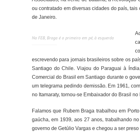
ou contratado em diversas cidades do país, tais
de Janeiro.
A
Na FEB, Braga é o primeiro em pé, à esquerda
c
c
escrevendo para jornais brasileiros sobre os p
Santiago do Chile. Viajou do Paraguai à Índi
Comercial do Brasil em Santiago durante o gov
um telegrama pedindo demissão. Em 1961, com 
no Itamaraty, tornou-se Embaixador do Brasil no
Falamos que Rubem Braga trabalhou em Porto A
gaúcha, em 1939, aos 27 anos, trabalhando no 
governo de Getúlio Vargas e chegou a ser pres