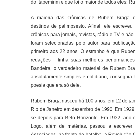
do Itapemirim e que foi o maior de todos eles: 
A maioria das crônicas de Rubem Braga c
destinos de palimpsesto. Afinal, ele escreveu
crônicas para jornais, revistas, rádio e TV e nã
foram selecionadas pelo autor para publicação
primeiro aos 22 anos. O estranho é que Rubem
redações – tinha suas melhores performances
Bandeira, o verdadeiro material de Rubem Br
absolutamente simples e cotidiano, conseguia
poesia que era só dele.
Rubem Braga nasceu há 100 anos, em 12 de jane
Rio de Janeiro em dezembro de 1990. Em 1929, m
se depois para Belo Horizonte. Em 1932, ano e
Logo, além de matérias, passou a escrever
Associados, na frente de batalha, a Revolução 