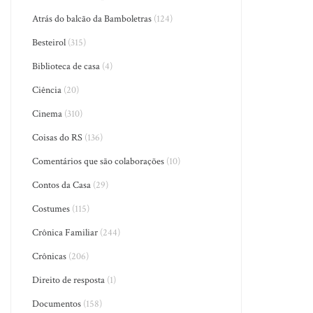
Atrás do balcão da Bamboletras
(124)
Besteirol
(315)
Biblioteca de casa
(4)
Ciência
(20)
Cinema
(310)
Coisas do RS
(136)
Comentários que são colaborações
(10)
Contos da Casa
(29)
Costumes
(115)
Crônica Familiar
(244)
Crônicas
(206)
Direito de resposta
(1)
Documentos
(158)