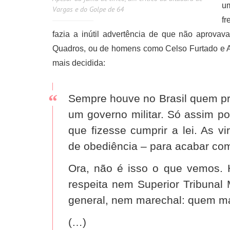
um
Vargas e do Golpe de 64
fr
fazia a inútil advertência de que não aprovava
Quadros, ou de homens como Celso Furtado e An
mais decidida:
Sempre houve no Brasil quem pr
um governo militar. Só assim p
que fizesse cumprir a lei. As vir
de obediência – para acabar com
Ora, não é isso o que vemos. 
respeita nem Superior Tribunal 
general, nem marechal: quem man
(…)