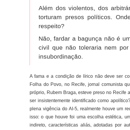
Além dos violentos, dos arbitrá
torturam presos políticos. Ond
respeito?
Não, fardar a bagunça não é u
civil que não toleraria nem p
insubordinação.
A fama e a condição de lírico não deve ser c
Folha do Povo, no Recife, jornal comunista q
próprio, Rubem Braga, esteve preso no Recife a
ser insistentemente identificado como apolíti
plena vigência do AI-5, realmente houve um r
isso: o que houve foi uma escolha estética, um
indireto, características aliás, adotadas po