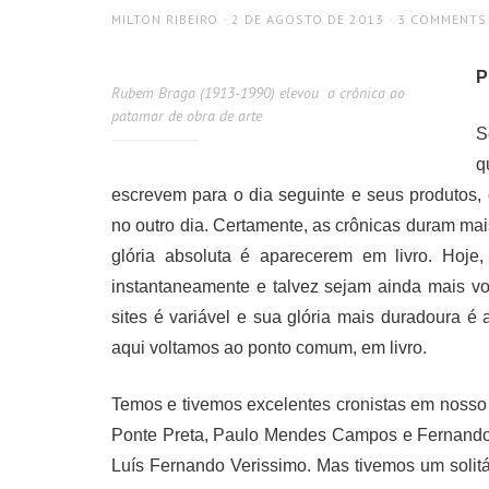
AUTHOR
POSTED
MILTON RIBEIRO
2 DE AGOSTO DE 2013
3 COMMENTS
ON
P
Rubem Braga (1913-1990) elevou a crônica ao
patamar de obra de arte
S
q
escrevem para o dia seguinte e seus produtos,
no outro dia. Certamente, as crônicas duram ma
glória absoluta é aparecerem em livro. Hoje,
instantaneamente e talvez sejam ainda mais v
sites é variável e sua glória mais duradoura 
aqui voltamos ao ponto comum, em livro.
Temos e tivemos excelentes cronistas em nosso
Ponte Preta, Paulo Mendes Campos e Fernando 
Luís Fernando Verissimo. Mas tivemos um solitá