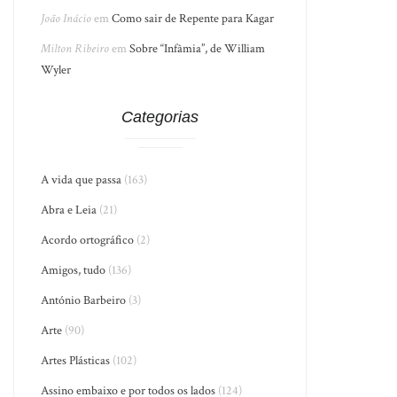
João Inácio
em
Como sair de Repente para Kagar
Milton Ribeiro
em
Sobre “Infâmia”, de William
Wyler
Categorias
A vida que passa
(163)
Abra e Leia
(21)
Acordo ortográfico
(2)
Amigos, tudo
(136)
António Barbeiro
(3)
Arte
(90)
Artes Plásticas
(102)
Assino embaixo e por todos os lados
(124)