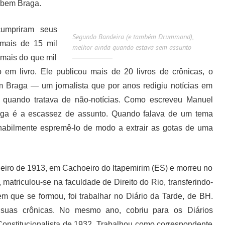
Rubem Braga.
umpriram seus
Segundo Bandeira (e também Drummond),
 mais de 15 mil
melhor ainda quando estava sem assunto
o mais do que mil
 em livro. Ele publicou mais de 20 livros de crônicas, o
 Braga — um jornalista que por anos redigiu notícias em
 quando tratava de não-notícias. Como escreveu Manuel
aga é a escassez de assunto. Quando falava de um tema
 habilmente espremê-lo de modo a extrair as gotas de uma
iro de 1913, em Cachoeiro do Itapemirim (ES) e morreu no
atriculou-se na faculdade de Direito do Rio, transferindo-
m que se formou, foi trabalhar no Diário da Tarde, de BH.
 suas crônicas. No mesmo ano, cobriu para os Diários
Constitucionalista de 1932. Trabalhou como correspondente