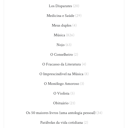
Los Disparates
(20)
Medicina e Saúde
(29)
Meus duplos
(4)
Música
(826)
Nojo
(63)
O Conselheiro
(2)
O Fracasso da Literatura
(4)
O Imprescindível na Música
(8)
O Monólogo Amoroso
(3)
O Violista
(5)
Obituário
(21)
Os 50 maiores livros (uma antologia pessoal)
(34)
Parábolas da vida cotidiana
(2)