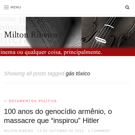
SE
MENU
Milton Ribeiro
Showing all posts tagged
gás tóxico
DOCUMENTOS
,
POLÍTICA
In
100 anos do genocídio armênio, o
massacre que “inspirou” Hitler
AUTHOR
POSTED
MILTON RIBEIRO
23 DE OUTUBRO DE 2015
1 COMMENT