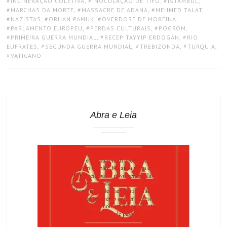
INCINERAÇÃO COLETIVA
,
INOCULAÇÃO DE TIFO
,
ISTAMBUL
,
MARCHAS DA MORTE
,
MASSACRE DE ADANA
,
MEHMED TALAT
,
NAZISTAS
,
ORHAN PAMUK
,
OVERDOSE DE MORFINA
,
PARLAMENTO EUROPEU
,
PERDAS CULTURAIS
,
POGROM
,
PRIMEIRA GUERRA MUNDIAL
,
RECEP TAYYIP ERDOGAN
,
RIO
EUFRATES
,
SEGUNDA GUERRA MUNDIAL
,
TREBIZONDA
,
TURQUIA
,
VATICANO
Abra e Leia