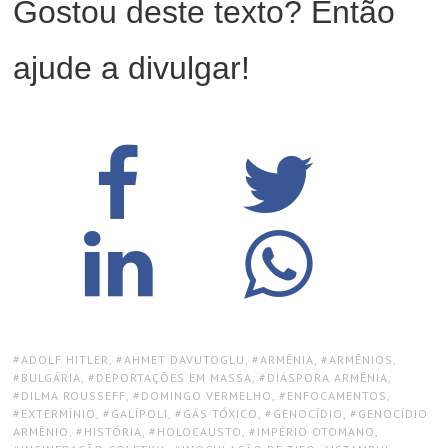
Gostou deste texto? Então
ajude a divulgar!
TAGS:
ADOLF HITLER
,
AHMET DAVUTOGLU
,
ARMÊNIA
,
ARMÊNIOS
,
BULGÁRIA
,
DEPORTAÇÕES EM MASSA
,
DIÁSPORA ARMÊNIA
,
DILMA ROUSSEFF
,
DOMINGO VERMELHO
,
ENFOCAMENTOS
,
EXTERMÍNIO
,
GALÍPOLI
,
GÁS TÓXICO
,
GENOCÍDIO
,
GENOCÍDIO
ARMÊNIO
,
HISTÓRIA
,
HOLOCAUSTO
,
IMPÉRIO OTOMANO
,