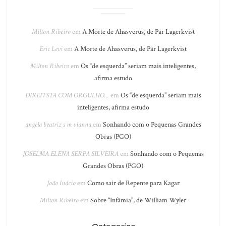
Milton Ribeiro
em
A Morte de Ahasverus, de Pär Lagerkvist
Eric Levi
em
A Morte de Ahasverus, de Pär Lagerkvist
Milton Ribeiro
em
Os “de esquerda” seriam mais inteligentes,
afirma estudo
DIREITSTA COM ORGULHO...
em
Os “de esquerda” seriam mais
inteligentes, afirma estudo
angela beatriz s m vianna
em
Sonhando com o Pequenas Grandes
Obras (PGO)
JOSELMA ELENA SERPA SILVEIRA
em
Sonhando com o Pequenas
Grandes Obras (PGO)
João Inácio
em
Como sair de Repente para Kagar
Milton Ribeiro
em
Sobre “Infâmia”, de William Wyler