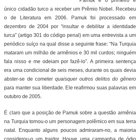
Pamuk é o primeiro e
único cidadão turco a receber um Prêmio Nobel. Recebeu
o de Literatura em 2006. Pamuk foi processado em
dezembro de 2004 por “insultar e debilitar a identidade
turca” (artigo 301 do código penal) em uma entrevista a um
periódico suíço na qual disse a seguinte frase: “Na Turquia
mataram um milhão de armênios e 30 mil curdos; ninguém
fala nisso e me odeiam por fazê-lo”. A primeira sentença
era uma condicional de seis meses, durante os quais devia
abster-se de cometer
quaisquer outros delitos do gênero
para manter sua liberdade. Ele reafirmou suas palavras em
outubro de 2005.
É claro que a posição de Pamuk sobre a questão armênia
na Turquia tornou-o um personagem polêmico em sua terra
natal. Enquanto alguns poucos admiraram-no, a maioria
considerou-o um traidor. Houve uma campanha de ódio