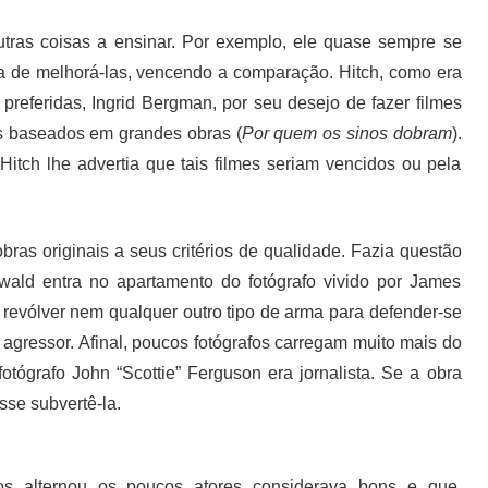
outras coisas a ensinar. Por exemplo, ele quase sempre se
va de melhorá-las, vencendo a comparação. Hitch, como era
preferidas, Ingrid Bergman, por seu desejo de fazer filmes
os baseados em grandes obras (
Por quem os sinos dobram
).
Hitch lhe advertia que tais filmes seriam vencidos ou pela
bras originais a seus critérios de qualidade. Fazia questão
wald entra no apartamento do fotógrafo vivido por James
 revólver nem qualquer outro tipo de arma para defender-se
 agressor. Afinal, poucos fotógrafos carregam muito mais do
otógrafo John “Scottie” Ferguson era jornalista. Se a obra
sse subvertê-la.
nos alternou os poucos atores considerava bons e que,