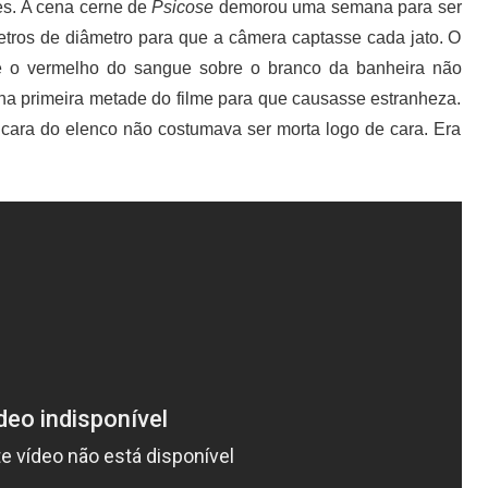
es. A cena cerne de
Psicose
demorou uma semana para ser
etros de diâmetro para que a câmera captasse cada jato. O
ue o vermelho do sangue sobre o branco da banheira não
 na primeira metade do filme para que causasse estranheza.
e cara do elenco não costumava ser morta logo de cara. Era