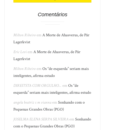
Comentários
Milton Ribeiro
em
A Morte de Ahasverus, de Pär
Lagerkvist
Eric Levi
em
A Morte de Ahasverus, de Pär
Lagerkvist
Milton Ribeiro
em
Os “de esquerda” seriam mais
inteligentes, afirma estudo
DIREITSTA COM ORGULHO...
em
Os “de
esquerda” seriam mais inteligentes, afirma estudo
angela beatriz s m vianna
em
Sonhando com o
Pequenas Grandes Obras (PGO)
JOSELMA ELENA SERPA SILVEIRA
em
Sonhando
com o Pequenas Grandes Obras (PGO)