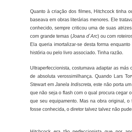
Quanto à criação dos filmes, Hitchcock tinha 
baseava em obras literárias menores. Ele trata
conhecido, sempre criticou uma de suas atrizes 
com grande temas (
Joana d`Arc
) ou com roteir
Ela queria imortalizar-se desta forma enquanto 
história ou pelo livro associado. Tinha razão.
Ultraperfeccionista, costumava adaptar as más o
de absoluta verossimilhança. Quando Lars Tor
Stewart em
Janela Indiscreta,
este não porta um
que não seja o flash com o qual procura cegar o
que seu equipamento. Mas na obra original, o f
fosse conhecida, o diretor talvez talvez não pude
Hitchcock era tão perfeccionista que por a