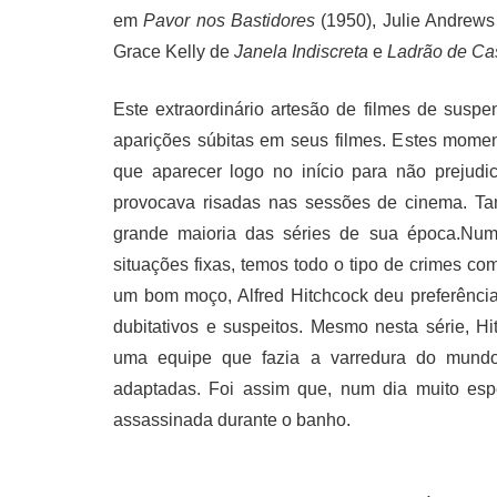
em
Pavor nos Bastidores
(1950), Julie Andrew
Grace Kelly de
Janela Indiscreta
e
Ladrão de Ca
Este extraordinário artesão de filmes de susp
aparições súbitas em seus filmes. Estes mome
que aparecer logo no início para não prejudi
provocava risadas nas sessões de cinema. Ta
grande maioria das séries de sua época.Num
situações fixas, temos todo o tipo de crimes 
um bom moço, Alfred Hitchcock deu preferência
dubitativos e suspeitos. Mesmo nesta série, Hi
uma equipe que fazia a varredura do mundo 
adaptadas. Foi assim que, num dia muito espe
assassinada durante o banho.