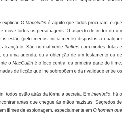
.
 explicar. O
MacGuffin
é aquilo que todos procuram, o que
ue move todos os personagens. O aspecto definidor do um
s estão (pelo menos inicialmente) dispostos a qualquer
ra alcançá-lo. São normalmente
thrillers
com mortes, lutas e
, ou uma agenda, ou a obtenção de um testamento ou de
ente o
MacGuffin
é o foco central da primeira parte do filme,
madas de ficção que lhe sobrepõem e da rivalidade entre os
n, todos estão atrás da fórmula secreta. Em
Interlúdio
, há o
ncontrar antes que chegue às mãos nazistas. Segredos de
s em filmes de espionagem, especialmente em
O homem que