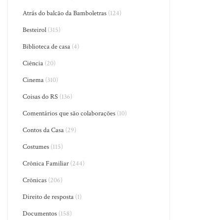
Atrás do balcão da Bamboletras
(124)
Besteirol
(315)
Biblioteca de casa
(4)
Ciência
(20)
Cinema
(310)
Coisas do RS
(136)
Comentários que são colaborações
(10)
Contos da Casa
(29)
Costumes
(115)
Crônica Familiar
(244)
Crônicas
(206)
Direito de resposta
(1)
Documentos
(158)