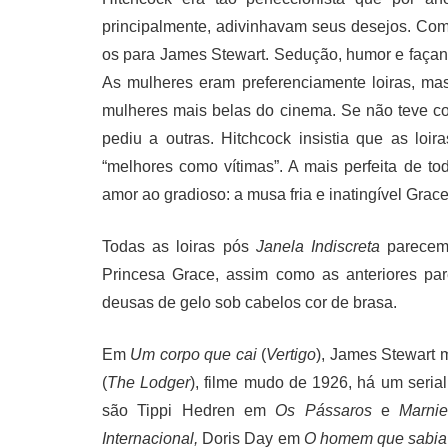
principalmente, adivinhavam seus desejos. Como
os para James Stewart. Sedução, humor e façanhas
As mulheres eram preferenciamente loiras, m
mulheres mais belas do cinema. Se não teve co
pediu a outras. Hitchcock insistia que as lo
“melhores como vítimas”. A mais perfeita de t
amor ao gradioso: a musa fria e inatingível Grac
Todas as loiras pós
Janela Indiscreta
parecem 
Princesa Grace, assim como as anteriores pa
deusas de gelo sob cabelos cor de brasa.
Em
Um corpo que cai
(
Vertigo
), James Stewart 
(
The Lodger
), filme mudo de 1926, há um serial
são Tippi Hedren em
Os Pássaros
e
Marni
Internacional
,
Doris Day em
O homem que sabia