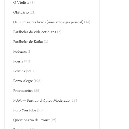
O Violista
(5)
Obituário
(21)
Os 50 maiores livros (uma antologia pessoal)
(34)
Parábolas da vida cotidiana
(2)
Parábolas de Kafka
(2)
Podcasts
(1)
Poesia
(71)
Política
(591)
Porto Alegre
(198)
Provocações
(25)
PUM — Partido Utópico Moderado
(28)
Puro YouTube
(10)
Questionário de Proust
(19)