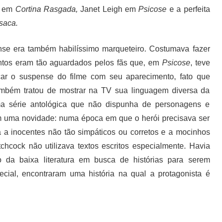
s em
Cortina Rasgada,
Janet Leigh em
Psicose
e a perfeita
saca.
ense era também habilíssimo marqueteiro. Costumava fazer
ntos eram tão aguardados pelos fãs que, em
Psicose
, teve
car o suspense do filme com seu aparecimento, fato que
mbém tratou de mostrar na TV sua linguagem diversa da
a série antológica que não dispunha de personagens e
com uma novidade: numa época em que o herói precisava ser
 a inocentes não tão simpáticos ou corretos e a mocinhos
tchcock não utilizava textos escritos especialmente. Havia
da baixa literatura em busca de histórias para serem
cial, encontraram uma história na qual a protagonista é