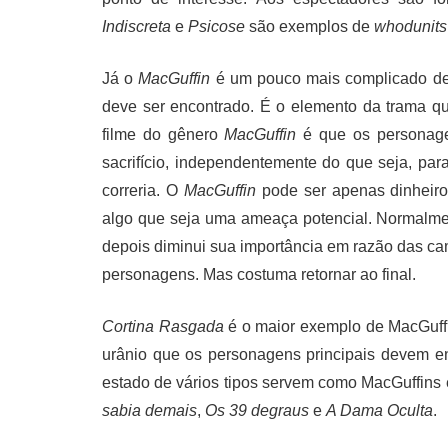
Indiscreta
e
Psicose
são exemplos de
whodunits
Já o
MacGuffin
é um pouco mais complicado de
deve ser encontrado. É o elemento da trama q
filme do gênero
MacGuffin
é que os personagen
sacrifício, independentemente do que seja, pa
correria. O
MacGuffin
pode ser apenas dinheiro
algo que seja uma ameaça potencial. Normalm
depois diminui sua importância em razão das ca
personagens. Mas costuma retornar ao final.
Cortina Rasgada
é o maior exemplo de MacGuffi
urânio que os personagens principais devem e
estado de vários tipos servem como MacGuffin
sabia demais
,
Os 39 degraus
e
A Dama Oculta
.