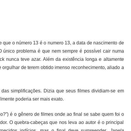
e que o número 13 é o numero 13, a data de nascimento de
 O único problema é que nem sempre é possível cair numa
ock nunca teve azar. Além da existência longa e altamente
 orgulhar de terem obtido imenso reconhecimento, aliado a
das simplificações. Dizia que seus filmes dividiam-se em
ilmente poderia ser mais exato.
o?”) é o gênero de filmes onde ao final se sabe quem foi o
ador. O quebra-cabeças que nos leva ao autor é o principal
rnecidos indícios, mas o final deve surpreender.
Janela