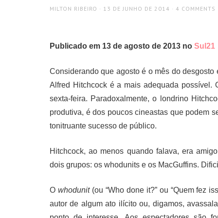
AUTHOR
POSTED
MILTON RIBEIRO
13 DE JUNHO DE 2014
4 COMMENTS
ON
Publicado em 13 de agosto de 2013 no
Sul21
Considerando que agosto é o mês do desgosto 
Alfred Hitchcock é a mais adequada possível.
sexta-feira. Paradoxalmente, o londrino Hitchc
produtiva, é dos poucos cineastas que podem se
tonitruante sucesso de público.
Hitchcock, ao menos quando falava, era amigo 
dois grupos: os whodunits e os MacGuffins. Dific
O
whodunit
(ou “Who done it?” ou “Quem fez iss
autor de algum ato ilícito ou, digamos, avassal
ponto de interesse. Aos espectadores são fo