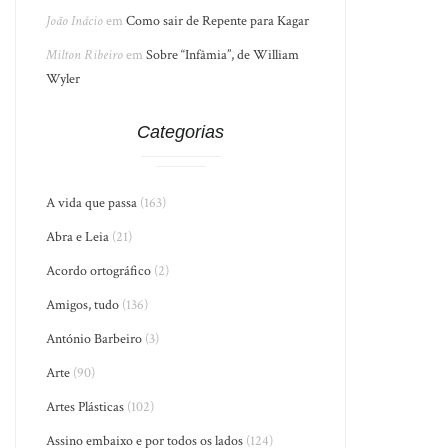
João Inácio
em
Como sair de Repente para Kagar
Milton Ribeiro
em
Sobre “Infâmia”, de William
Wyler
Categorias
A vida que passa
(163)
Abra e Leia
(21)
Acordo ortográfico
(2)
Amigos, tudo
(136)
António Barbeiro
(3)
Arte
(90)
Artes Plásticas
(102)
Assino embaixo e por todos os lados
(124)