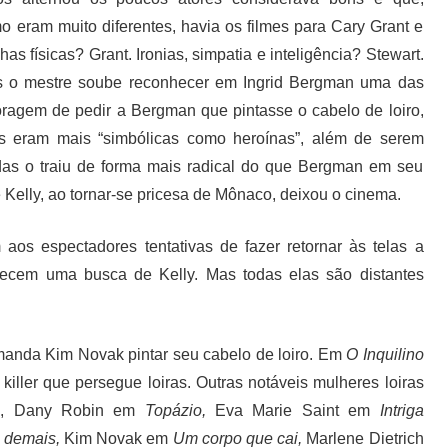
 eram muito diferentes, havia os filmes para Cary Grant e
 físicas? Grant. Ironias, simpatia e inteligência? Stewart.
as o mestre soube reconhecer em Ingrid Bergman uma das
ragem de pedir a Bergman que pintasse o cabelo de loiro,
iras eram mais “simbólicas como heroínas”, além de serem
odas o traiu de forma mais radical do que Bergman em seu
e Kelly, ao tornar-se pricesa de Mônaco, deixou o cinema.
aos espectadores tentativas de fazer retornar às telas a
recem uma busca de Kelly. Mas todas elas são distantes
manda Kim Novak pintar seu cabelo de loiro. Em
O Inquilino
 killer que persegue loiras. Outras notáveis mulheres loiras
e
, Dany Robin em
Topázio,
Eva Marie Saint em
Intriga
 demais
,
Kim Novak em
Um corpo que cai,
Marlene Dietrich