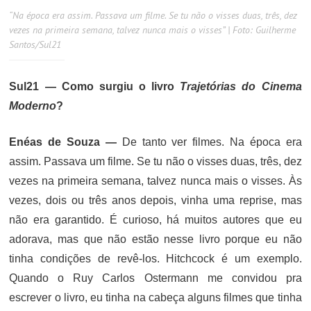
“Na época era assim. Passava um filme. Se tu não o visses duas, três, dez
vezes na primeira semana, talvez nunca mais o visses” | Foto: Guilherme
Santos/Sul21
Sul21 — Como surgiu o livro
Trajetórias do Cinema
Moderno
?
Enéas de Souza —
De tanto ver filmes. Na época era
assim. Passava um filme. Se tu não o visses duas, três, dez
vezes na primeira semana, talvez nunca mais o visses. Às
vezes, dois ou três anos depois, vinha uma reprise, mas
não era garantido. É curioso, há muitos autores que eu
adorava, mas que não estão nesse livro porque eu não
tinha condições de revê-los. Hitchcock é um exemplo.
Quando o Ruy Carlos Ostermann me convidou pra
escrever o livro, eu tinha na cabeça alguns filmes que tinha