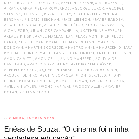
KUSTURICA
,
ETTORE SCOLA
,
FELLINI
,
FRANÇOIS TRUFFAUT
,
FRANK CAPRA
,
GENA ROWLANDS
,
GEORGE CUKOR
,
GEORGE
STEVENS
,
GONG LI
,
GRACE KELLY
,
HAL HARTLEY
,
INGMAR
BERGMAN
,
INGRID BERGMAN
,
JACK LEMMON
,
JAVIER BARDEM
,
JEAN-LUC GODARD
,
JEAN-PIERRE LÉAUD
,
JOHN CASSAVETES
,
JOHN FORD
,
JUAN JOSÉ CAMPANELLA
,
KATHERINE HEPBURN
,
KLAUS KINSKI
,
KYLE MACLACHLAN
,
LARS VON TRIER
,
LEOS
CARAX
,
LIV ULLMAN
,
MARCELLO MASTROIANNI
,
MARTIN
DONOVAN
,
MARTIN SCORSESE
,
MASTROIANNI
,
MAUREEN O'HARA
,
MICHAEL CURTIZ
,
MICHELANGELO ANTONIONI
,
MITCHELL LEISEN
,
MONICA VITTI
,
MONICELLI
,
NINO MANFREDI
,
OLIVIA DE
HAVILLAND
,
PAOLO SORRENTINO
,
PEDRO ALMODÓVAR
,
PENÉLOPE CRUZ
,
QUENTIN TARANTINO
,
RICARDO DARÍN
,
ROBERT DE NIRO
,
SOFIA COPPOLA
,
TONI SERVILLO
,
TONY
LEUNG
,
TOSHIRO MIFUNE
,
UMA THURMAN
,
WERNER HERZOG
,
WILLIAM WYLER
,
WONG KAR-WAI
,
WOODY ALLEN
,
XAVIER
DOLAN
,
ZHANG YIMOU
CINEMA
,
ENTREVISTAS
In
Enéas de Souza: “O cinema foi minha
verdadeira educação”