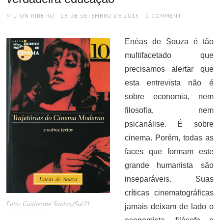
AUTHOR
POSTED
MILTON RIBEIRO
18 DE SETEMBRO DE 2015
1 COMMENT
ON
Enéas de Souza é tão
multifacetado que
precisamos alertar que
esta entrevista não é
sobre economia, nem
filosofia, nem
psicanálise. É sobre
cinema. Porém, todas as
faces que formam este
grande humanista são
inseparáveis. Suas
críticas cinematográficas
Foto: Guilherme Santos/Sul21
jamais deixam de lado o