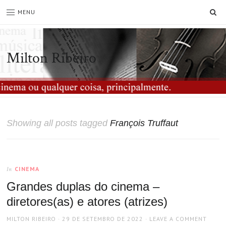
SE
MENU
Milton Ribeiro
Showing all posts tagged
François Truffaut
CINEMA
In
Grandes duplas do cinema –
diretores(as) e atores (atrizes)
AUTHOR
POSTED
MILTON RIBEIRO
29 DE SETEMBRO DE 2022
LEAVE A COMMENT