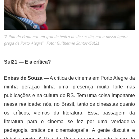
“A Rua da Praia era um grande teatro de discussão, era a nossa ágora
grega de Porto Alegre” | Foto: Guilherme Santos/Sul21
Sul21 — E a crítica?
Enéas de Souza —
A critica de cinema em Porto Alegre da
minha geração tinha uma presença muito forte nas
publicações e na cultura do RS. Tem uma coisa importante
nessa realidade: nós, no Brasil, tanto os cineastas quanto
os críticos, viemos da literatura. Essa passagem da
literatura para o cinema se fez por uma verdadeira
pedagogia prática da cinematografia. A gente discutia e
debatia muito. A Rua da Praia era um grande teatro de