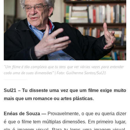
“Um filme é tão complexo que tu tens que ver várias vezes para entender
cada uma de suas dimensões” | Foto: Guilherme Santos/Sul21
Sul21 – Tu disseste uma vez que um filme exige muito
mais que um romance ou artes plásticas.
Enéas de Souza —
Provavelmente, o que eu queria dizer
é que o filme tem múltiplas dimensões. Em primeiro lugar,
ele é imagem visual. Para tu leres uma imagem visual,