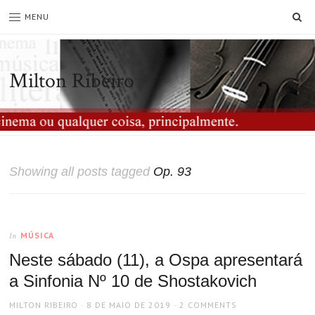
SE
MENU
Milton Ribeiro
Showing all posts tagged
Op. 93
MÚSICA
In
Neste sábado (11), a Ospa apresentará
a Sinfonia Nº 10 de Shostakovich
AUTHOR
POSTED
MILTON RIBEIRO
8 DE MAIO DE 2019
2 COMMENTS