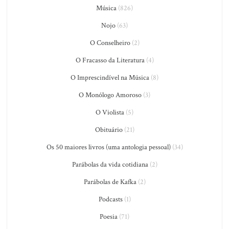
Música
(826)
Nojo
(63)
O Conselheiro
(2)
O Fracasso da Literatura
(4)
O Imprescindível na Música
(8)
O Monólogo Amoroso
(3)
O Violista
(5)
Obituário
(21)
Os 50 maiores livros (uma antologia pessoal)
(34)
Parábolas da vida cotidiana
(2)
Parábolas de Kafka
(2)
Podcasts
(1)
Poesia
(71)