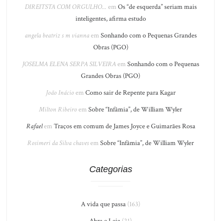
DIREITSTA COM ORGULHO...
em
Os “de esquerda” seriam mais
inteligentes, afirma estudo
angela beatriz s m vianna
em
Sonhando com o Pequenas Grandes
Obras (PGO)
JOSELMA ELENA SERPA SILVEIRA
em
Sonhando com o Pequenas
Grandes Obras (PGO)
João Inácio
em
Como sair de Repente para Kagar
Milton Ribeiro
em
Sobre “Infâmia”, de William Wyler
Rafael
em
Traços em comum de James Joyce e Guimarães Rosa
Rosimeri da Silva chaves
em
Sobre “Infâmia”, de William Wyler
Categorias
A vida que passa
(163)