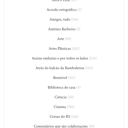
Abra e Leia
(21)
Acordo ortográfico
(2)
Amigos, tudo
(136)
António Barbeiro
(3)
Arte
(90)
Artes Plásticas
(102)
Assino embaixo e por todos os lados
(124)
Atrás do balcão da Bamboletras
(124)
Besteirol
(315)
Biblioteca de casa
(4)
Ciência
(20)
Cinema
(310)
Coisas do RS
(136)
Comentários que são colaborações
(10)