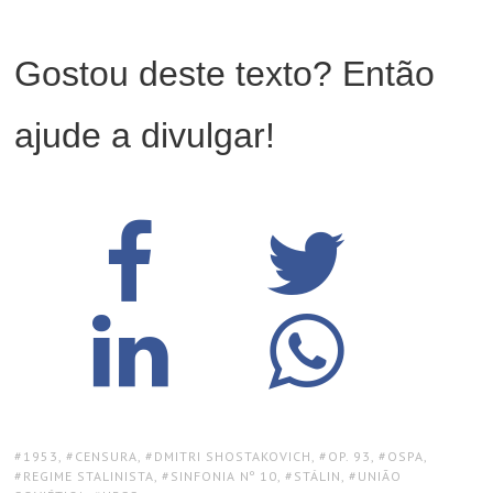
Gostou deste texto? Então
ajude a divulgar!
TAGS:
1953
,
CENSURA
,
DMITRI SHOSTAKOVICH
,
OP. 93
,
OSPA
,
REGIME STALINISTA
,
SINFONIA Nº 10
,
STÁLIN
,
UNIÃO