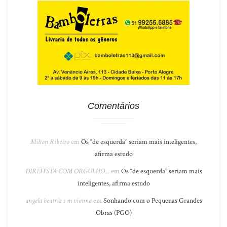
Comentários
Milton Ribeiro
em
Os “de esquerda” seriam mais inteligentes,
afirma estudo
DIREITSTA COM ORGULHO...
em
Os “de esquerda” seriam mais
inteligentes, afirma estudo
angela beatriz s m vianna
em
Sonhando com o Pequenas Grandes
Obras (PGO)