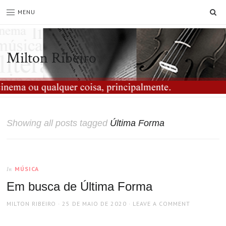
SE
MENU
Milton Ribeiro
Showing all posts tagged
Última Forma
MÚSICA
In
Em busca de Última Forma
AUTHOR
POSTED
MILTON RIBEIRO
25 DE MAIO DE 2020
LEAVE A COMMENT
ON