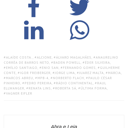
TAGS:
ALAÍDE COSTA.
,
ALCIONE
,
ÁLVARO MAGALHÃES
,
ANAURELINO
CORRÊA DE BARROS NETO
,
BADEN POWELL
,
ÉDER SILVEIRA
,
EMÍLIO SANTIAGO
,
ENIO SAN
,
FERNANDO GOMES
,
GUILHERME
CONTE
,
IGOR FREIBERGER
,
JORGE LIMA
,
JUAREZ MALTA
,
MÁRCIA
,
MARCOS ABREU
,
MPB-4
,
NORBERTO FLACH
,
PAULO CÉSAR
PINHEIRO
,
PEDRO PEREIRA
,
RÁDIO CONTINENTAL
,
RAUL
ELLWANGER
,
RENATA LINS
,
ROBERTA SÁ
,
ÚLTIMA FORMA
,
VAGNER EIFLER
Abra e Leia