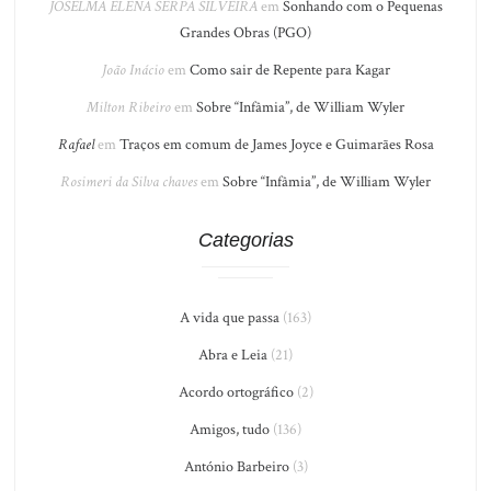
JOSELMA ELENA SERPA SILVEIRA
em
Sonhando com o Pequenas
Grandes Obras (PGO)
João Inácio
em
Como sair de Repente para Kagar
Milton Ribeiro
em
Sobre “Infâmia”, de William Wyler
Rafael
em
Traços em comum de James Joyce e Guimarães Rosa
Rosimeri da Silva chaves
em
Sobre “Infâmia”, de William Wyler
Categorias
A vida que passa
(163)
Abra e Leia
(21)
Acordo ortográfico
(2)
Amigos, tudo
(136)
António Barbeiro
(3)