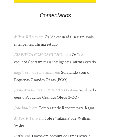
Comentários
Milton Ribeiro
em
Os “de esquerda” seriam mais
inteligentes, afirma estudo
DIREITSTA COM ORGULHO...
em
Os “de
esquerda” seriam mais inteligentes, afirma estudo
angela beatriz s m vianna
em
Sonhando com o
Pequenas Grandes Obras (PGO)
JOSELMA ELENA SERPA SILVEIRA
em
Sonhando
com o Pequenas Grandes Obras (PGO)
João Inácio
em
Como sair de Repente para Kagar
Milton Ribeiro
em
Sobre “Infâmia”, de William
Wyler
Rafael
em
Traços em comum de James Joyce e