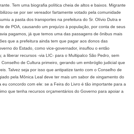
rrante. Tem uma biografia política cheia de altos e baixos. Migrante
bilizou-se por ser vereador fartamente votado pela comunidade
ssumiu a pasta dos transportes na prefeitura do Sr. Olívio Dutra e
orte de POA, causando um prejuízo à população, por conta de seus
odavia pagamos, já que temos uma das passagens de ônibus mais
ções que a prefeitura ainda tem que pagar aos donos das
overno do Estado, como vice-governador, insuflou o então
y, a liberar recursos -via LIC- para o Multipalco São Pedro, sem
 Conselho de Cultura primeiro, gerando um embróglio judicial que
s. Talvez seja por isso que antipatize tanto com o Conselho de
giado pela Mônica Leal deve ter mais um sabor de xingamento do
eu concordo com ele: se a Feira do Livro é tão importante para a
imo que tenha recursos orçamentários do Governo para apoiar a