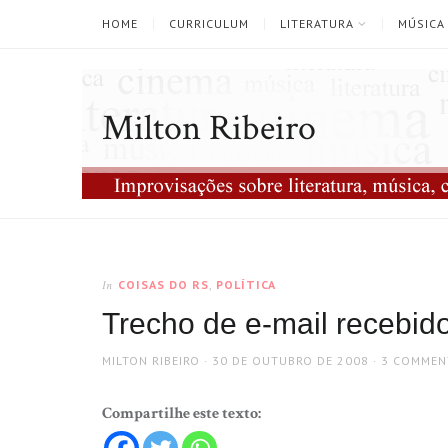
HOME
CURRICULUM
LITERATURA
MÚSICA
Milton Ribeiro
COISAS DO RS
,
POLÍTICA
In
Trecho de e-mail recebid
AUTHOR
POSTED
MILTON RIBEIRO
30 DE OUTUBRO DE 2008
3 COMMEN
ON
Compartilhe este texto: