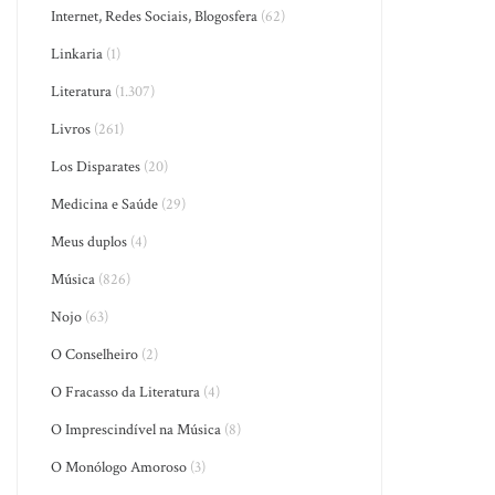
Internet, Redes Sociais, Blogosfera
(62)
Linkaria
(1)
Literatura
(1.307)
Livros
(261)
Los Disparates
(20)
Medicina e Saúde
(29)
Meus duplos
(4)
Música
(826)
Nojo
(63)
O Conselheiro
(2)
O Fracasso da Literatura
(4)
O Imprescindível na Música
(8)
O Monólogo Amoroso
(3)