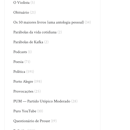
O Violista
(5)
Obituário
(21)
Os 50 maiores livros (uma antologia pessoal)
(34)
Parábolas da vida cotidiana
(2)
Parábolas de Kafka
(2)
Podcasts
(1)
Poesia
(71)
Política
(591)
Porto Alegre
(198)
Provocações
(25)
PUM — Partido Utópico Moderado
(28)
Puro YouTube
(10)
Questionário de Proust
(19)