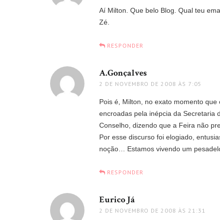
Aí Milton. Que belo Blog. Qual teu ema
Zé.
RESPONDER
A.Gonçalves
disse:
2 DE NOVEMBRO DE 2008 ÀS 7:05
Pois é, Milton, no exato momento que 
encroadas pela inépcia da Secretaria d
Conselho, dizendo que a Feira não pre
Por esse discurso foi elogiado, entus
noção… Estamos vivendo um pesadelo
RESPONDER
Eurico Já
disse:
2 DE NOVEMBRO DE 2008 ÀS 21:31