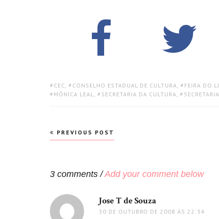
TAGS:
CEC
,
CONSELHO ESTADUAL DE CULTURA
,
FEIRA DO L
MÔNICA LEAL
,
SECRETARIA DA CULTURA
,
SECRETARI
Navegação
PREVIOUS POST
de
Post
3 comments /
Add your comment below
Jose T de Souza
disse:
30 DE OUTUBRO DE 2008 ÀS 22:34