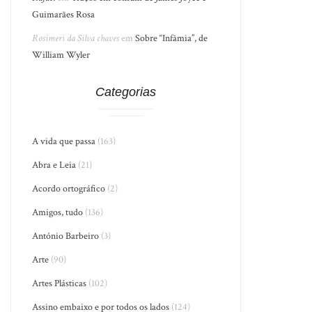
Guimarães Rosa
Rosimeri da Silva chaves
em
Sobre “Infâmia”, de
William Wyler
Categorias
A vida que passa
(163)
Abra e Leia
(21)
Acordo ortográfico
(2)
Amigos, tudo
(136)
António Barbeiro
(3)
Arte
(90)
Artes Plásticas
(102)
Assino embaixo e por todos os lados
(124)