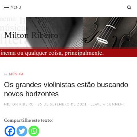
SE
MENU
Milton Ribeiro
MÚSICA
In
Os grandes violinistas estão buscando
novos horizontes
AUTHOR
POSTED
MILTON RIBEIRO
25 DE SETEMBRO DE 2021
LEAVE A COMMENT
ON
Compartilhe este texto: