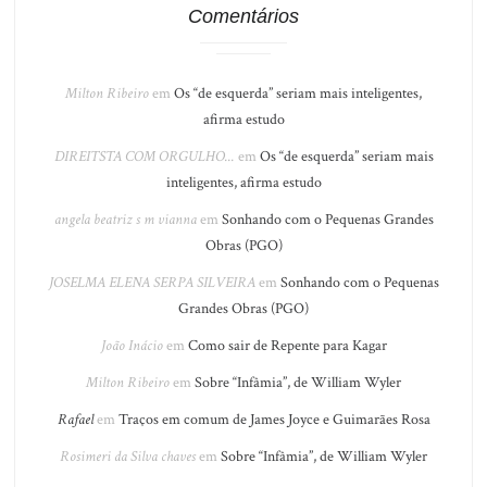
Comentários
Milton Ribeiro
em
Os “de esquerda” seriam mais inteligentes,
afirma estudo
DIREITSTA COM ORGULHO...
em
Os “de esquerda” seriam mais
inteligentes, afirma estudo
angela beatriz s m vianna
em
Sonhando com o Pequenas Grandes
Obras (PGO)
JOSELMA ELENA SERPA SILVEIRA
em
Sonhando com o Pequenas
Grandes Obras (PGO)
João Inácio
em
Como sair de Repente para Kagar
Milton Ribeiro
em
Sobre “Infâmia”, de William Wyler
Rafael
em
Traços em comum de James Joyce e Guimarães Rosa
Rosimeri da Silva chaves
em
Sobre “Infâmia”, de William Wyler