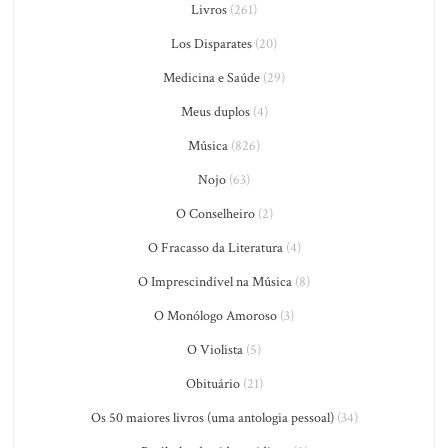
Livros
(261)
Los Disparates
(20)
Medicina e Saúde
(29)
Meus duplos
(4)
Música
(826)
Nojo
(63)
O Conselheiro
(2)
O Fracasso da Literatura
(4)
O Imprescindível na Música
(8)
O Monólogo Amoroso
(3)
O Violista
(5)
Obituário
(21)
Os 50 maiores livros (uma antologia pessoal)
(34)