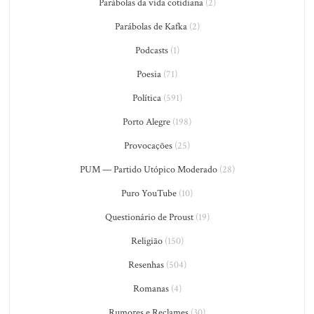
Parábolas da vida cotidiana
(2)
Parábolas de Kafka
(2)
Podcasts
(1)
Poesia
(71)
Política
(591)
Porto Alegre
(198)
Provocações
(25)
PUM — Partido Utópico Moderado
(28)
Puro YouTube
(10)
Questionário de Proust
(19)
Religião
(150)
Resenhas
(504)
Romanas
(4)
Rumores e Reclames
(30)