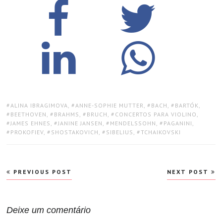
TAGS:
ALINA IBRAGIMOVA
,
ANNE-SOPHIE MUTTER
,
BACH
,
BARTÓK
,
BEETHOVEN
,
BRAHMS
,
BRUCH
,
CONCERTOS PARA VIOLINO
,
JAMES EHNES
,
JANINE JANSEN
,
MENDELSSOHN
,
PAGANINI
,
PROKOFIEV
,
SHOSTAKOVICH
,
SIBELIUS
,
TCHAIKOVSKI
Navegação
PREVIOUS POST
NEXT POST
de
Post
Deixe um comentário