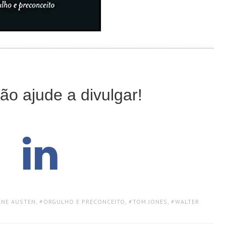
ão ajude a divulgar!
ANE AUSTEN
,
ORGULHO E PRECONCEITO
,
TOM JONES
,
WALTER