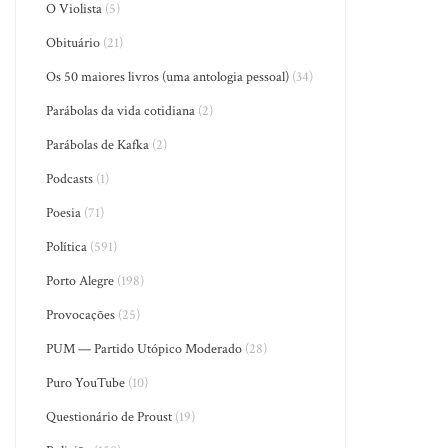
O Violista
(5)
Obituário
(21)
Os 50 maiores livros (uma antologia pessoal)
(34)
Parábolas da vida cotidiana
(2)
Parábolas de Kafka
(2)
Podcasts
(1)
Poesia
(71)
Política
(591)
Porto Alegre
(198)
Provocações
(25)
PUM — Partido Utópico Moderado
(28)
Puro YouTube
(10)
Questionário de Proust
(19)