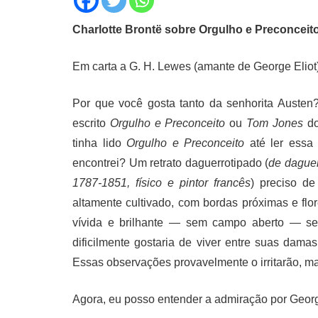
Charlotte Brontë sobre Orgulho e Preconceit
Em carta a G. H. Lewes (amante de George Eliot)
Por que você gosta tanto da senhorita Austen? 
escrito
Orgulho e Preconceito
ou
Tom Jones
do
tinha lido
Orgulho e Preconceito
até ler essa 
encontrei? Um retrato daguerrotipado (
de daguer
1787-1851, físico e pintor francês
) preciso d
altamente cultivado, com bordas próximas e f
vívida e brilhante — sem campo aberto — s
dificilmente gostaria de viver entre suas dam
Essas observações provavelmente o irritarão, mas
Agora, eu posso entender a admiração por Georg