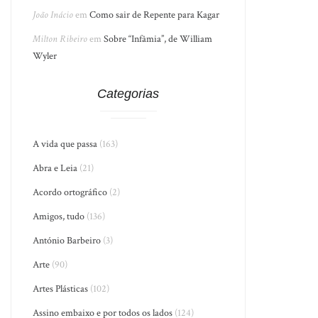
João Inácio
em
Como sair de Repente para Kagar
Milton Ribeiro
em
Sobre “Infâmia”, de William
Wyler
Categorias
A vida que passa
(163)
Abra e Leia
(21)
Acordo ortográfico
(2)
Amigos, tudo
(136)
António Barbeiro
(3)
Arte
(90)
Artes Plásticas
(102)
Assino embaixo e por todos os lados
(124)