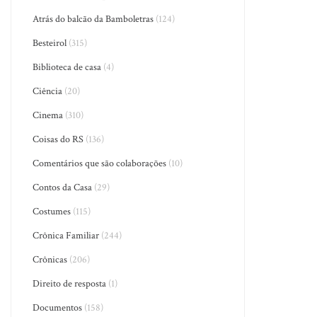
Atrás do balcão da Bamboletras
(124)
Besteirol
(315)
Biblioteca de casa
(4)
Ciência
(20)
Cinema
(310)
Coisas do RS
(136)
Comentários que são colaborações
(10)
Contos da Casa
(29)
Costumes
(115)
Crônica Familiar
(244)
Crônicas
(206)
Direito de resposta
(1)
Documentos
(158)