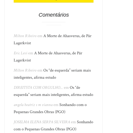
Comentários
Milton Ribeiro
em
A Morte de Ahasverus, de Pär
Lagerkvist
Eric Levi
em
A Morte de Ahasverus, de Pär
Lagerkvist
Milton Ribeiro
em
Os “de esquerda” seriam mais
inteligentes, afirma estudo
DIREITSTA COM ORGULHO...
em
Os “de
esquerda” seriam mais inteligentes, afirma estudo
angela beatriz s m vianna
em
Sonhando com o
Pequenas Grandes Obras (PGO)
JOSELMA ELENA SERPA SILVEIRA
em
Sonhando
com o Pequenas Grandes Obras (PGO)