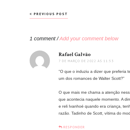
Navegação
PREVIOUS POST
de
Post
1 comment /
Add your comment below
Rafael Galvão
disse:
7 DE MARÇO DE 2022 ÀS 11:53
“O que o induziu a dizer que preferia 
um dos romances de Walter Scott?”
O que mais me chama a atenção nessa 
que acontecia naquele momento. A dime
e reli Ivanhoé quando era criança, ten
razão. Tadinho de Scott, vítima do m
RESPONDER