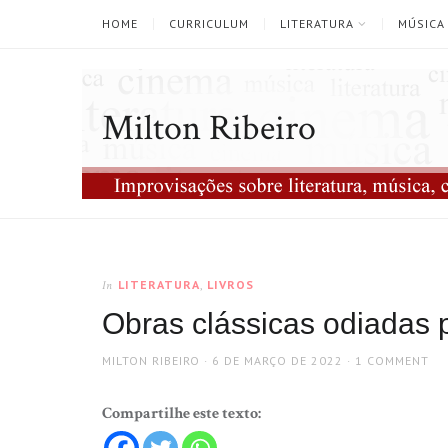
HOME
CURRICULUM
LITERATURA
MÚSICA
Milton Ribeiro
LITERATURA
,
LIVROS
In
Obras clássicas odiadas p
AUTHOR
POSTED
MILTON RIBEIRO
6 DE MARÇO DE 2022
1 COMMENT
ON
Compartilhe este texto: