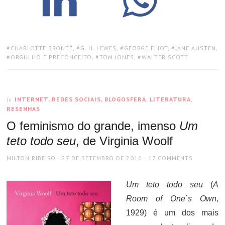
TAGS:
CHARLOTTE BRONTË
,
G. H. LEWES
,
GEORGE ELIOT
,
JANE AUSTEN
,
ORGULHO E PRECONCEITO
,
TOM JONES
,
WALTER SCOTT
INTERNET, REDES SOCIAIS, BLOGOSFERA
,
LITERATURA
,
In
RESENHAS
O feminismo do grande, imenso
Um
teto todo seu
, de Virginia Woolf
AUTHOR
POSTED
MILTON RIBEIRO
27 DE SETEMBRO DE 2016
17 COMMENTS
ON
Um teto todo seu
(
A
Room of One`s Own
,
1929) é um dos mais