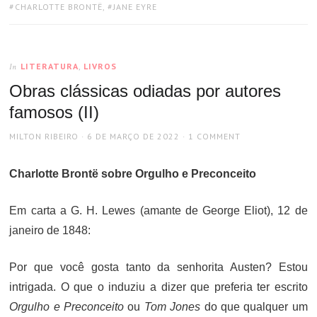
TAGS:
CHARLOTTE BRONTË
,
JANE EYRE
LITERATURA
,
LIVROS
In
Obras clássicas odiadas por autores
famosos (II)
AUTHOR
POSTED
MILTON RIBEIRO
6 DE MARÇO DE 2022
1 COMMENT
ON
Charlotte Brontë sobre Orgulho e Preconceito
Em carta a G. H. Lewes (amante de George Eliot), 12 de
janeiro de 1848:
Por que você gosta tanto da senhorita Austen? Estou
intrigada. O que o induziu a dizer que preferia ter escrito
Orgulho e Preconceito
ou
Tom Jones
do que qualquer um