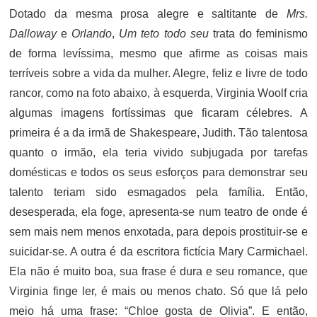
Dotado da mesma prosa alegre e saltitante de
Mrs.
Dalloway
e
Orlando
,
Um teto todo seu
trata do feminismo
de forma levíssima, mesmo que afirme as coisas mais
terríveis sobre a vida da mulher. Alegre, feliz e livre de todo
rancor, como na foto abaixo, à esquerda, Virginia Woolf cria
algumas imagens fortíssimas que ficaram célebres. A
primeira é a da irmã de Shakespeare, Judith. Tão talentosa
quanto o irmão, ela teria vivido subjugada por tarefas
domésticas e todos os seus esforços para demonstrar seu
talento teriam sido esmagados pela família. Então,
desesperada, ela foge, apresenta-se num teatro de onde é
sem mais nem menos enxotada, para depois prostituir-se e
suicidar-se. A outra é da escritora fictícia Mary Carmichael.
Ela não é muito boa, sua frase é dura e seu romance, que
Virginia finge ler, é mais ou menos chato. Só que lá pelo
meio há uma frase: “Chloe gosta de Olivia”. E então,