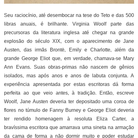
Seu raciocínio, até desembocar na tese do Teto e das 500
libras anuais, é brilhante. Virginia Woolf parte das
precursoras da literatura inglesa até chegar na grande
explosão do século XIX, com o aparecimento de Jane
Austen, das irmãs Brontë, Emily e Charlotte, além da
grande George Eliot que, em verdade, chamava-se Mary
Ann Evans. Suas obras-primas não nascem de gênios
isolados, mas após anos e anos de labuta conjunta. A
experiência apresentada por estas escritoras dá forma
perfeita ao que veio antes, à tradição. Então, escreve
Woolf, Jane Austen deveria ter depositado uma coroa de
flores no túmulo de Fanny Burney e George Eliot deveria
ter rendido homenagem à resoluta Eliza Carter, a
bravíssima escritora que amarrava uma sineta na armação
da cama de forma a não dormir muito e poder estudar