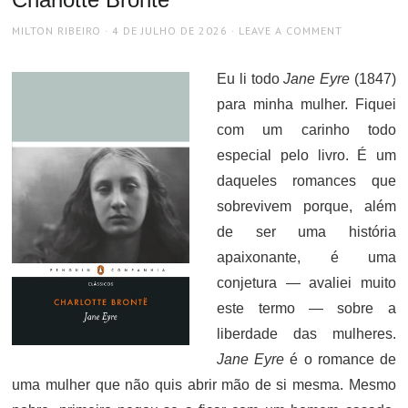
AUTHOR
POSTED
MILTON RIBEIRO
4 DE JULHO DE 2026
LEAVE A COMMENT
ON
Eu li todo
Jane Eyre
(1847)
para minha mulher. Fiquei
com um carinho todo
especial pelo livro. É um
daqueles romances que
sobrevivem porque, além
de ser uma história
apaixonante, é uma
conjetura — avaliei muito
este termo — sobre a
liberdade das mulheres.
Jane Eyre
é o romance de
uma mulher que não quis abrir mão de si mesma. Mesmo