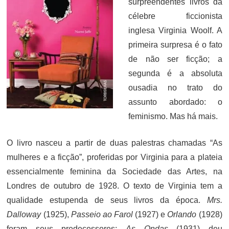
surpreendentes livros da
célebre ficcionista
inglesa Virginia Woolf. A
primeira surpresa é o fato
de não ser ficção; a
segunda é a absoluta
ousadia no trato do
assunto abordado: o
feminismo. Mas há mais.
O livro nasceu a partir de duas palestras chamadas “As
mulheres e a ficção”, proferidas por Virginia para a plateia
essencialmente feminina da Sociedade das Artes, na
Londres de outubro de 1928. O texto de Virginia tem a
qualidade estupenda de seus livros da época.
Mrs.
Dalloway
(1925),
Passeio ao Farol
(1927) e
Orlando
(1928)
foram seus predecessores;
As Ondas
(1931) deu