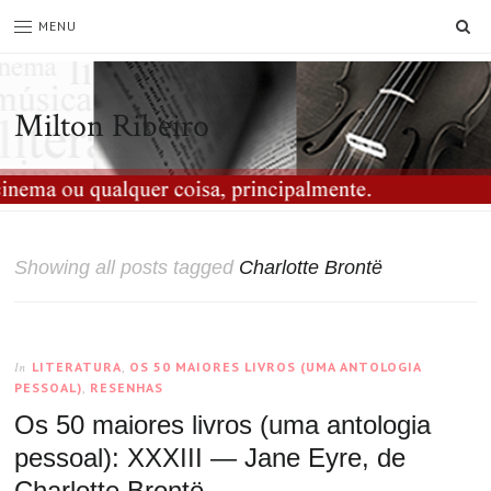
SE
MENU
Milton Ribeiro
Showing all posts tagged
Charlotte Brontë
LITERATURA
,
OS 50 MAIORES LIVROS (UMA ANTOLOGIA
In
PESSOAL)
,
RESENHAS
Os 50 maiores livros (uma antologia
pessoal): XXXIII — Jane Eyre, de
Charlotte Brontë