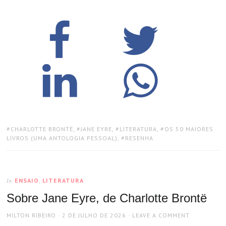
TAGS:
CHARLOTTE BRONTË
,
JANE EYRE
,
LITERATURA
,
OS 50 MAIORES
LIVROS (UMA ANTOLOGIA PESSOAL)
,
RESENHA
ENSAIO
,
LITERATURA
In
Sobre Jane Eyre, de Charlotte Brontë
AUTHOR
POSTED
MILTON RIBEIRO
2 DE JULHO DE 2026
LEAVE A COMMENT
ON