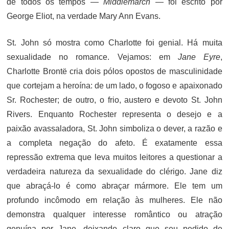
de todos os tempos —
Middlemarch
— foi escrito por
George Eliot, na verdade Mary Ann Evans.
St. John só mostra como Charlotte foi genial. Há muita
sexualidade no romance. Vejamos: e
m
Jane Eyre
,
Charlotte Brontë cria dois pólos opostos de masculinidade
que cortejam a heroína: de um lado, o fogoso e apaixonado
Sr. Rochester; de outro, o frio, austero e devoto St. John
Rivers. Enquanto Rochester representa o desejo e a
paixão avassaladora, St. John simboliza o dever, a razão e
a completa negação do afeto. É exatamente essa
repressão extrema que leva muitos leitores a questionar a
verdadeira natureza da sexualidade do clérigo. Jane diz
que abraçá-lo é como abraçar mármore. Ele tem um
profundo incômodo em relação às mulheres. Ele não
demonstra qualquer interesse romântico ou atração
genuína por Jane, deixando claro que seu pedido de