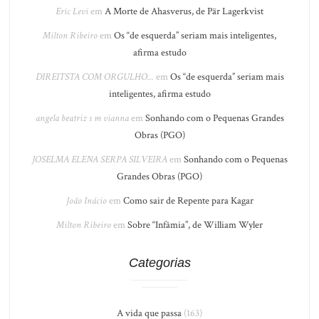
Eric Levi
em
A Morte de Ahasverus, de Pär Lagerkvist
Milton Ribeiro
em
Os “de esquerda” seriam mais inteligentes,
afirma estudo
DIREITSTA COM ORGULHO...
em
Os “de esquerda” seriam mais
inteligentes, afirma estudo
angela beatriz s m vianna
em
Sonhando com o Pequenas Grandes
Obras (PGO)
JOSELMA ELENA SERPA SILVEIRA
em
Sonhando com o Pequenas
Grandes Obras (PGO)
João Inácio
em
Como sair de Repente para Kagar
Milton Ribeiro
em
Sobre “Infâmia”, de William Wyler
Categorias
A vida que passa
(163)