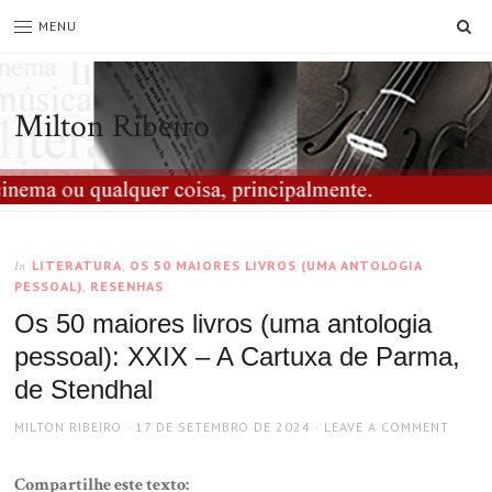
SE
MENU
Milton Ribeiro
LITERATURA
,
OS 50 MAIORES LIVROS (UMA ANTOLOGIA
In
PESSOAL)
,
RESENHAS
Os 50 maiores livros (uma antologia
pessoal): XXIX – A Cartuxa de Parma,
de Stendhal
AUTHOR
POSTED
MILTON RIBEIRO
17 DE SETEMBRO DE 2024
LEAVE A COMMENT
ON
Compartilhe este texto: