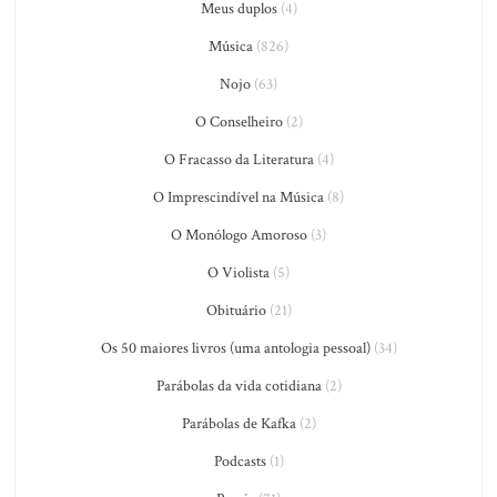
Meus duplos
(4)
Música
(826)
Nojo
(63)
O Conselheiro
(2)
O Fracasso da Literatura
(4)
O Imprescindível na Música
(8)
O Monólogo Amoroso
(3)
O Violista
(5)
Obituário
(21)
Os 50 maiores livros (uma antologia pessoal)
(34)
Parábolas da vida cotidiana
(2)
Parábolas de Kafka
(2)
Podcasts
(1)