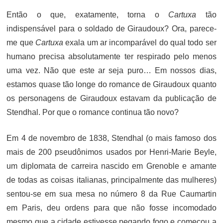
Então o que, exatamente, torna o
Cartuxa
tão
indispensável para o soldado de Giraudoux? Ora, parece-
me que
Cartuxa
exala um ar incomparável do qual todo ser
humano precisa absolutamente ter respirado pelo menos
uma vez. Não que este ar seja puro… Em nossos dias,
estamos quase tão longe do romance de Giraudoux quanto
os personagens de Giraudoux estavam da publicação de
Stendhal. Por que o romance continua tão novo?
Em 4 de novembro de 1838, Stendhal (o mais famoso dos
mais de 200 pseudônimos usados ​​por Henri-Marie Beyle,
um diplomata de carreira nascido em Grenoble e amante
de todas as coisas italianas, principalmente das mulheres)
sentou-se em sua mesa no número 8 da Rue Caumartin
em Paris, deu ordens para que não fosse incomodado
mesmo que a cidade estivesse pegando fogo e começou a