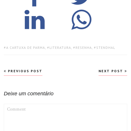
TAGS:
A CARTUXA DE PARMA
,
LITERATURA
,
RESENHA
,
STENDHAL
Navegação
PREVIOUS POST
NEXT POST
de
Post
Deixe um comentário
COMMENT