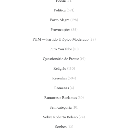
Poesia
(71)
Política
(591)
Porto Alegre
(198)
Provocações
(25)
PUM — Partido Utópico Moderado
(28)
Puro YouTube
(10)
Questionário de Proust
(19)
Religião
(150)
Resenhas
(504)
Romanas
(4)
Rumores e Reclames
(30)
Sem categoria
(10)
Sobre Roberto Bolaño
(24)
Sonhos
(12)