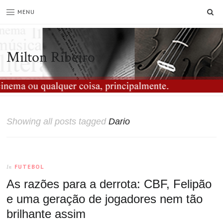
SE
MENU
Milton Ribeiro
Showing all posts tagged
Dario
FUTEBOL
In
As razões para a derrota: CBF, Felipão
e uma geração de jogadores nem tão
brilhante assim