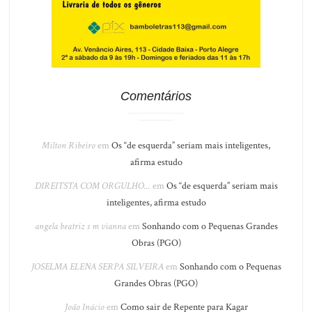
Comentários
Milton Ribeiro
em
Os “de esquerda” seriam mais inteligentes,
afirma estudo
DIREITSTA COM ORGULHO...
em
Os “de esquerda” seriam mais
inteligentes, afirma estudo
angela beatriz s m vianna
em
Sonhando com o Pequenas Grandes
Obras (PGO)
JOSELMA ELENA SERPA SILVEIRA
em
Sonhando com o Pequenas
Grandes Obras (PGO)
João Inácio
em
Como sair de Repente para Kagar