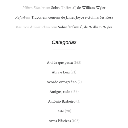
Milton Ribeiro
em
Sobre “Infâmia”, de William Wyler
Rafael
em
Traços em comum de James Joyce e Guimarães Rosa
Rosimeri da Silva chaves
em
Sobre “Infâmia”, de William Wyler
Categorias
A vida que passa
(163)
Abra e Leia
(21)
Acordo ortográfico
(2)
Amigos, tudo
(136)
António Barbeiro
(3)
Arte
(90)
Artes Plásticas
(102)