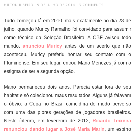
AUTHOR
POSTED
MILTON RIBEIRO
9 DE JULHO DE 2014
3 COMMENTS
ON
Tudo começou lá em 2010, mais exatamente no dia 23 de
julho, quando Muricy Ramalho foi convidado para assumir
como técnico da Seleção Brasileira. A CBF avisou todo
mundo,
anunciou Muricy
antes de um acerto que não
aconteceu. Muricy preferiu honrar seu contrato com o
Fluminense. Em seu lugar, entrou Mano Menezes já com o
estigma de ser a segunda opção.
Mano permaneceu dois anos. Parecia estar fora de seu
habitat e só colecionou maus resultados. Alguns já falavam
o óbvio: a Copa no Brasil coincidiria de modo perverso
com uma das piores gerações de jogadores brasileiros.
Neste ínterim, em fevereriro de 2012,
Ricardo Teixeira
renunciou dando lugar a José Maria Marin
, um esbirro