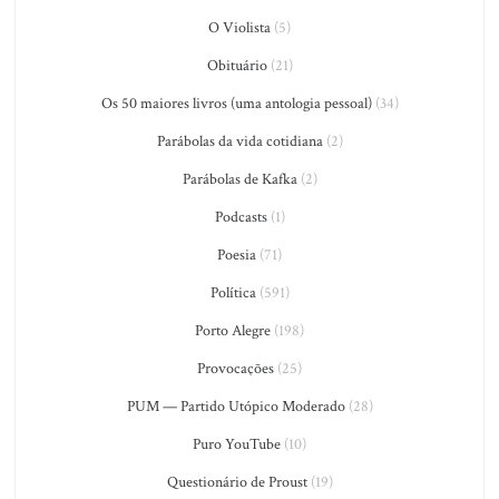
O Violista
(5)
Obituário
(21)
Os 50 maiores livros (uma antologia pessoal)
(34)
Parábolas da vida cotidiana
(2)
Parábolas de Kafka
(2)
Podcasts
(1)
Poesia
(71)
Política
(591)
Porto Alegre
(198)
Provocações
(25)
PUM — Partido Utópico Moderado
(28)
Puro YouTube
(10)
Questionário de Proust
(19)