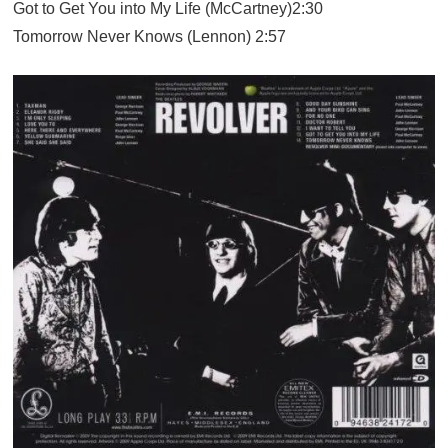
Got to Get You into My Life (McCartney)2:30
Tomorrow Never Knows (Lennon) 2:57