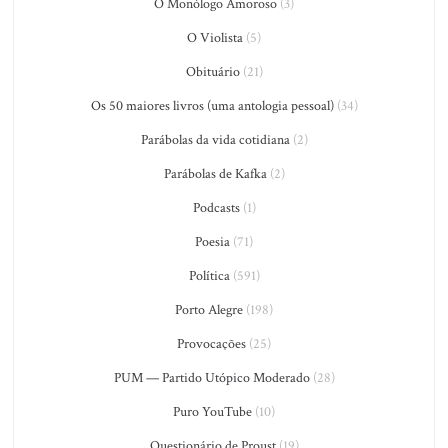
O Monólogo Amoroso
(3)
O Violista
(5)
Obituário
(21)
Os 50 maiores livros (uma antologia pessoal)
(34)
Parábolas da vida cotidiana
(2)
Parábolas de Kafka
(2)
Podcasts
(1)
Poesia
(71)
Política
(591)
Porto Alegre
(198)
Provocações
(25)
PUM — Partido Utópico Moderado
(28)
Puro YouTube
(10)
Questionário de Proust
(19)