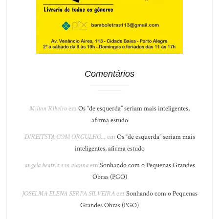
Comentários
Milton Ribeiro
em
Os “de esquerda” seriam mais inteligentes,
afirma estudo
DIREITSTA COM ORGULHO...
em
Os “de esquerda” seriam mais
inteligentes, afirma estudo
angela beatriz s m vianna
em
Sonhando com o Pequenas Grandes
Obras (PGO)
JOSELMA ELENA SERPA SILVEIRA
em
Sonhando com o Pequenas
Grandes Obras (PGO)