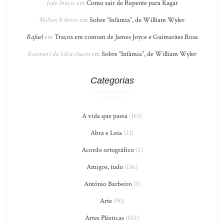
João Inácio
em
Como sair de Repente para Kagar
Milton Ribeiro
em
Sobre “Infâmia”, de William Wyler
Rafael
em
Traços em comum de James Joyce e Guimarães Rosa
Rosimeri da Silva chaves
em
Sobre “Infâmia”, de William Wyler
Categorias
A vida que passa
(163)
Abra e Leia
(21)
Acordo ortográfico
(2)
Amigos, tudo
(136)
António Barbeiro
(3)
Arte
(90)
Artes Plásticas
(102)