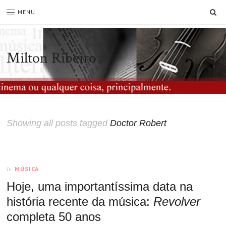
SE
MENU
Milton Ribeiro
Showing all posts tagged
Doctor Robert
MÚSICA
In
Hoje, uma importantíssima data na
história recente da música:
Revolver
completa 50 anos