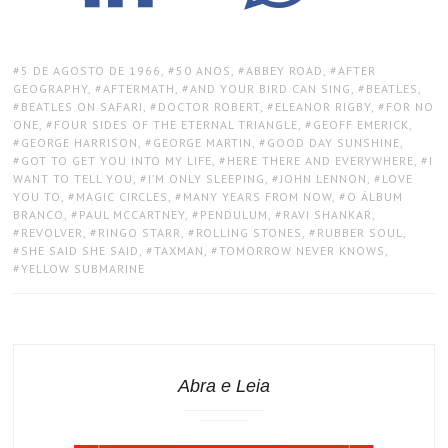
TAGS:
5 DE AGOSTO DE 1966
,
50 ANOS
,
ABBEY ROAD
,
AFTER
GEOGRAPHY
,
AFTERMATH
,
AND YOUR BIRD CAN SING
,
BEATLES
,
BEATLES ON SAFARI
,
DOCTOR ROBERT
,
ELEANOR RIGBY
,
FOR NO
ONE
,
FOUR SIDES OF THE ETERNAL TRIANGLE
,
GEOFF EMERICK
,
GEORGE HARRISON
,
GEORGE MARTIN
,
GOOD DAY SUNSHINE
,
GOT TO GET YOU INTO MY LIFE
,
HERE THERE AND EVERYWHERE
,
I
WANT TO TELL YOU
,
I’M ONLY SLEEPING
,
JOHN LENNON
,
LOVE
YOU TO
,
MAGIC CIRCLES
,
MANY YEARS FROM NOW
,
O ÁLBUM
BRANCO
,
PAUL MCCARTNEY
,
PENDULUM
,
RAVI SHANKAR
,
REVOLVER
,
RINGO STARR
,
ROLLING STONES
,
RUBBER SOUL
,
SHE SAID SHE SAID
,
TAXMAN
,
TOMORROW NEVER KNOWS
,
YELLOW SUBMARINE
Abra e Leia