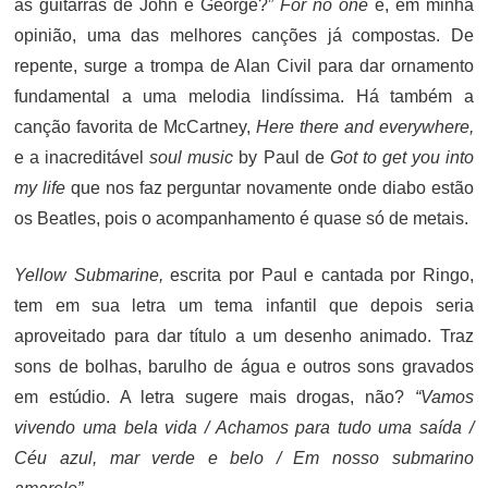
as guitarras de John e George?”
For no one
é, em minha
opinião, uma das melhores canções já compostas. De
repente, surge a trompa de Alan Civil para dar ornamento
fundamental a uma melodia lindíssima. Há também a
canção favorita de McCartney,
Here there and everywhere,
e a inacreditável
soul music
by Paul de
Got to get you into
my life
que nos faz perguntar novamente onde diabo estão
os Beatles, pois o acompanhamento é quase só de metais.
Yellow Submarine,
escrita por Paul e cantada por Ringo,
tem em sua letra um tema infantil que depois seria
aproveitado para dar título a um desenho animado. Traz
sons de bolhas, barulho de água e outros sons gravados
em estúdio. A letra sugere mais drogas, não?
“Vamos
vivendo uma bela vida / Achamos para tudo uma saída /
Céu azul, mar verde e belo / Em nosso submarino