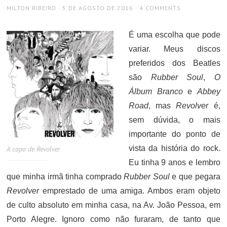
AUTHOR
POSTED
MILTON RIBEIRO
5 DE AGOSTO DE 2016
4 COMMENTS
ON
É uma escolha que pode
variar. Meus discos
preferidos dos Beatles
são
Rubber Soul
,
O
Álbum Branco
e
Abbey
Road
, mas
Revolver
é,
sem dúvida, o mais
importante do ponto de
vista da história do rock.
A capa de Revolver
Eu tinha 9 anos e lembro
que minha irmã tinha comprado
Rubber Soul
e que pegara
Revolver
emprestado de uma amiga. Ambos eram objeto
de culto absoluto em minha casa, na Av. João Pessoa, em
Porto Alegre. Ignoro como não furaram, de tanto que