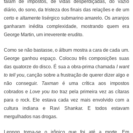
falam de impostos, de vidas desperdiçadas, do vazio
diário, do sono, da tristeza dos finais das relações e de um
certo e altamente lisérgico submarino amarelo. Os arranjos
ganharam inédita complexidade, mostrando quem era
George Martin, um irreverente erudito.
Como se não bastasse, o álbum mostra a cara de cada um.
George ganhou espaço. Colocou três composições suas
das quatorze do disco. É sua a obra-prima chamada
I want
to tell you
, canção sobre a frustração de querer dizer algo e
não conseguir.
Taxman
é uma crítica aos impostos
cobrados e
Love you too
traz pela primeira vez as cítaras
para o rock. Ele estava cada vez mais envolvido com a
cultura indiana e Ravi Shankar. E todos estavam
mergulhados nas drogas.
Lennon torna-se o irônico que foi até a morte. Em