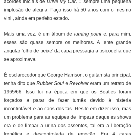
acordes iniciais de
Drive My Car
. É sempre uma pequena
implosão de alegria. Faço isso há 50 anos com o mesmo
vinil, ainda em perfeito estado.
Mais uma vez, é um álbum de
turning point
e, para mim,
esses são quase sempre os melhores. A lente grande
angular ‘olho de peixe’ da capa pressagia a psicodelia que
se aproximava.
É esclarecedor que George Harrison, o guitarrista principal,
tenha dito que
Rubber Soul
e
Revolver
eram um retrato de
1965/66. Isso foi na época em que os Beatles foram
forçados a parar de fazer turnês devido à histeria
incontrolável e ao caos dos fãs. Hesito em dizer isso, mas
um problema para as equipes de limpeza daqueles shows
era o de limpar a urina dos assentos, tal era a liberação
frenética e descontrolada de emoção. Era 4 caras