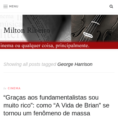
SE
MENU
Milton Ribeiro
Showing all posts tagged
George Harrison
CINEMA
In
“Graças aos fundamentalistas sou
muito rico”: como “A Vida de Brian” se
tornou um fenômeno de massa