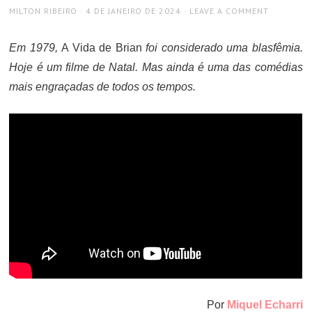
AUTHOR
POSTED
MILTON RIBEIRO
4 DE JANEIRO DE 2024
LEAVE A COMMENT
ON
Em 1979,
A Vida de Brian
foi considerado uma blasfêmia.
Hoje é um filme de Natal. Mas ainda é uma das comédias
mais engraçadas de todos os tempos.
Por
Miquel Echarri