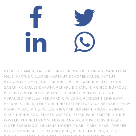
TAGS:
ALBERT CAMUS
,
ALBERT EINSTEIN
,
ALFRED KINSEY
,
ANGELINA
JOLIE
,
ARTHUR CLARKE
,
ARTHUR SCHOPENHAUER
,
ATEUS
,
AUGUSTE COMTE
,
B.F. SKINNER
,
BERTRAND RUSSELL
,
CARL
SAGAN
,
CHARLES DARWIN
,
CHARLIE CHAPLIN
,
CHICO BUARQUE
,
CHRISTOPHER REEVE
,
DANIEL DENNETT
,
DENIS DIDEROT
,
DRAUZIO VARELLA
,
EDWARD O.WILSON
,
ERNEST HEMINGWAY
,
FRANCIS CRICK
,
FRIEDRICH NIETZSCHE
,
GEORGE BERNARD SHAW
,
GORE VIDAL
,
H.G. WELLS
,
INGMAR BERGMAN
,
ISAAC ASIMOV
,
JACK NICHOLSON
,
JAMES WATSON
,
JEAN PAUL SARTRE
,
JODIE
FOSTER
,
JOHN LENNON
,
JORGE AMADO
,
JORGE LUIS BORGES
,
JOSÉ SARAMAGO
,
JULIANA MOORE
,
KARL MARX
,
KARL POPPER
,
KURT VONNEGUT JR.
,
LARRY KING
,
LINUS PAULING
,
LUIS