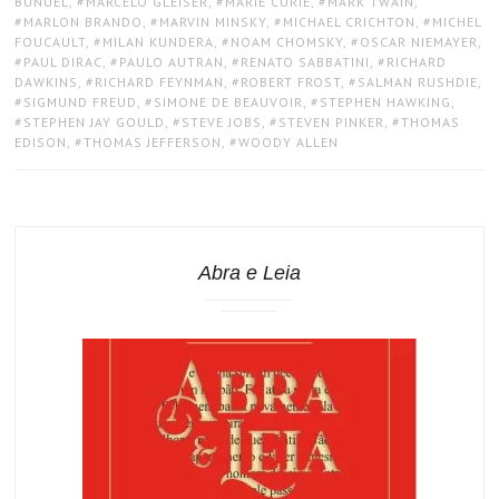
BUÑUEL
,
MARCELO GLEISER
,
MARIE CURIE
,
MARK TWAIN
,
MARLON BRANDO
,
MARVIN MINSKY
,
MICHAEL CRICHTON
,
MICHEL
FOUCAULT
,
MILAN KUNDERA
,
NOAM CHOMSKY
,
OSCAR NIEMAYER
,
PAUL DIRAC
,
PAULO AUTRAN
,
RENATO SABBATINI
,
RICHARD
DAWKINS
,
RICHARD FEYNMAN
,
ROBERT FROST
,
SALMAN RUSHDIE
,
SIGMUND FREUD
,
SIMONE DE BEAUVOIR
,
STEPHEN HAWKING
,
STEPHEN JAY GOULD
,
STEVE JOBS
,
STEVEN PINKER
,
THOMAS
EDISON
,
THOMAS JEFFERSON
,
WOODY ALLEN
Abra e Leia