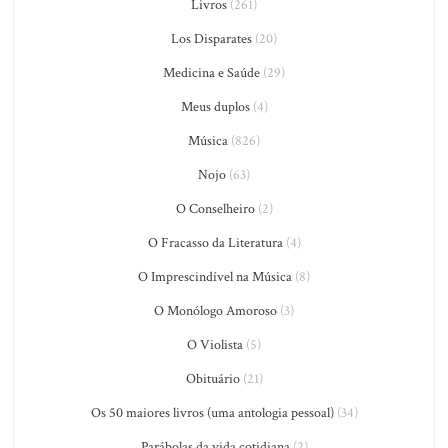
Livros
(261)
Los Disparates
(20)
Medicina e Saúde
(29)
Meus duplos
(4)
Música
(826)
Nojo
(63)
O Conselheiro
(2)
O Fracasso da Literatura
(4)
O Imprescindível na Música
(8)
O Monólogo Amoroso
(3)
O Violista
(5)
Obituário
(21)
Os 50 maiores livros (uma antologia pessoal)
(34)
Parábolas da vida cotidiana
(2)