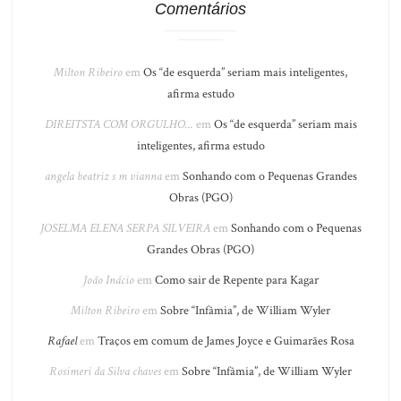
Comentários
Milton Ribeiro
em
Os “de esquerda” seriam mais inteligentes,
afirma estudo
DIREITSTA COM ORGULHO...
em
Os “de esquerda” seriam mais
inteligentes, afirma estudo
angela beatriz s m vianna
em
Sonhando com o Pequenas Grandes
Obras (PGO)
JOSELMA ELENA SERPA SILVEIRA
em
Sonhando com o Pequenas
Grandes Obras (PGO)
João Inácio
em
Como sair de Repente para Kagar
Milton Ribeiro
em
Sobre “Infâmia”, de William Wyler
Rafael
em
Traços em comum de James Joyce e Guimarães Rosa
Rosimeri da Silva chaves
em
Sobre “Infâmia”, de William Wyler