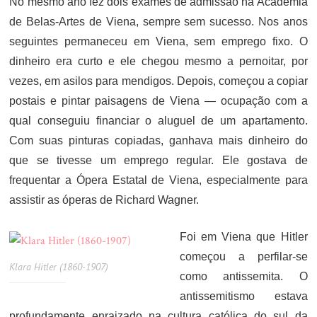
No mesmo ano fez dois exames de admissão na Academia
de Belas-Artes de Viena, sempre sem sucesso. Nos anos
seguintes permaneceu em Viena, sem emprego fixo. O
dinheiro era curto e ele chegou mesmo a pernoitar, por
vezes, em asilos para mendigos. Depois, começou a copiar
postais e pintar paisagens de Viena — ocupação com a
qual conseguiu financiar o aluguel de um apartamento.
Com suas pinturas copiadas, ganhava mais dinheiro do
que se tivesse um emprego regular. Ele gostava de
frequentar a Ópera Estatal de Viena, especialmente para
assistir as óperas de Richard Wagner.
Foi em Viena que Hitler
começou a perfilar-se
Klara Hitler (1860-1907)
como antissemita. O
antissemitismo estava
profundamente enraizado na cultura católica do sul da