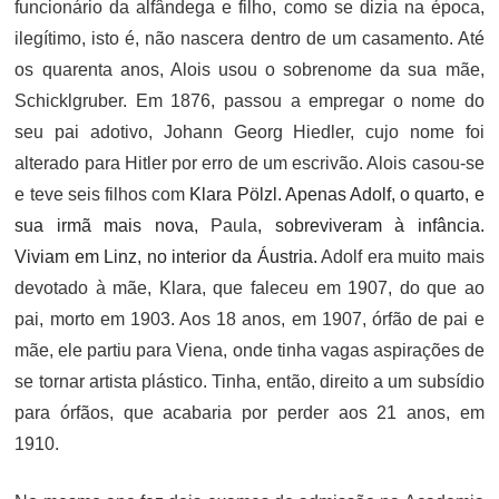
funcionário da alfândega e filho, como se dizia na época,
ilegítimo, isto é, não nascera dentro de um casamento. Até
os quarenta anos, Alois usou o sobrenome da sua mãe,
Schicklgruber. Em 1876, passou a empregar o nome do
seu pai adotivo, Johann Georg Hiedler, cujo nome foi
alterado para Hitler por erro de um escrivão. Alois casou-se
e teve seis filhos com
Klara Pölzl. Apenas Adolf, o quarto, e
sua irmã mais nova,
Paula
, sobreviveram à infância.
Viviam em Linz, no interior da Áustria.
Adolf era muito mais
devotado à mãe, Klara, que faleceu em 1907, do que ao
pai, morto em 1903. Aos 18 anos, em 1907, órfão de pai e
mãe, ele partiu para Viena, onde tinha vagas aspirações de
se tornar artista plástico. Tinha, então, direito a um subsídio
para órfãos, que acabaria por perder aos 21 anos, em
1910.