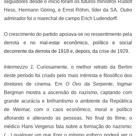
seguidores desde o início foram os futuros ministros Rudolf
Hess, Hermann Göring, e Ernst Röhm, líder da SA. Outro
admirador foi o marechal de campo Erich Ludendorff.
O crescimento do partido apoiava-se no ressentimento pela
derrota e n
o mal-estar econômico, político e social
decorrente da derrota de 1918 e, depois, da
crise de 1929
.
Intermezzo 1.
Curiosamente, o melhor retrato da Berlim
deste período foi criado pelo mais intimista e filosófico dos
diretores de cinema. Em
O Ovo da Serpente
, Ingmar
Bergman mostra a ascensão do nazismo, captando com
grande acurácia e brilhantismo o ambiente da República
de Weimar, com o caos econômico, moral e político
aflorando e alterando as pessoas. No final do filme, o
médico Hans Vergerus fala sobre a formação do nazismo:
(…) qualquer um que fizer o mínimo esforço poderá ver o