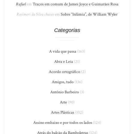
Rafael
em
Traços em comum de James Joyce e Guimarães Rosa
Rosimeri da Silva chaves
em
Sobre “Infâmia”, de William Wyler
Categorias
A vida que passa
(163)
Abra e Leia
(21)
Acordo ortográfico
(2)
Amigos, tudo
(136)
António Barbeiro
(3)
Arte
(90)
Artes Plásticas
(102)
Assino embaixo e por todos os lados
(124)
Atrás do balcão da Bamboletras
(124)