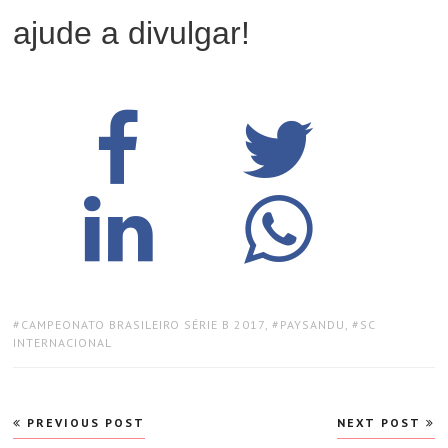
ajude a divulgar!
TAGS:
CAMPEONATO BRASILEIRO SÉRIE B 2017
,
PAYSANDU
,
SC
INTERNACIONAL
Navegação
PREVIOUS POST
NEXT POST
de