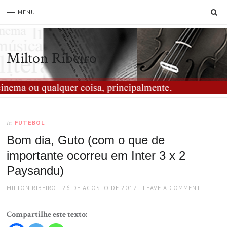
SE
MENU
Milton Ribeiro
FUTEBOL
In
Bom dia, Guto (com o que de
importante ocorreu em Inter 3 x 2
Paysandu)
AUTHOR
POSTED
MILTON RIBEIRO
26 DE AGOSTO DE 2017
LEAVE A COMMENT
ON
Compartilhe este texto: