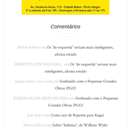
Comentários
Milton Ribeiro
em
Os “de esquerda” seriam mais inteligentes,
afirma estudo
DIREITSTA COM ORGULHO...
em
Os “de esquerda” seriam mais
inteligentes, afirma estudo
angela beatriz s m vianna
em
Sonhando com o Pequenas Grandes
Obras (PGO)
JOSELMA ELENA SERPA SILVEIRA
em
Sonhando com o Pequenas
Grandes Obras (PGO)
João Inácio
em
Como sair de Repente para Kagar
Milton Ribeiro
em
Sobre “Infâmia”, de William Wyler