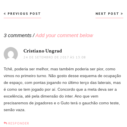
Navegação
PREVIOUS POST
NEXT POST
de
Post
3 comments /
Add your comment below
Cristiano Ungrad
disse:
24 DE SETEMBRO DE 2017 ÀS 13:08
Tchê, poderia ser melhor, mas também poderia ser pior, como
vimos no primeiro turno. Não gosto desse esquema de ocupação
de espaço, com pontas jogando no último terço das laterais, mas
é como se tem jogado por aí. Concordo que a meta deva ser a
excelência, até pela dimensão do inter. Ano que vem
precisaremos de jogadores e o Guto terá o gauchão como teste,
senão vaza.
RESPONDER