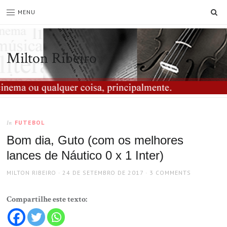
SE
MENU
Milton Ribeiro
FUTEBOL
In
Bom dia, Guto (com os melhores
lances de Náutico 0 x 1 Inter)
AUTHOR
POSTED
MILTON RIBEIRO
24 DE SETEMBRO DE 2017
3 COMMENTS
ON
Compartilhe este texto: