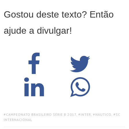
Gostou deste texto? Então
ajude a divulgar!
TAGS:
CAMPEONATO BRASILEIRO SÉRIE B 2017
,
INTER
,
NÁUTICO
,
SC
INTERNACIONAL