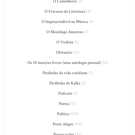
O Conselheiro
(2)
O Fracasso da Literatura
(4)
O Imprescindível na Música
(8)
O Monólogo Amoroso
(3)
O Violista
(5)
Obituário
(21)
Os 50 maiores livros (uma antologia pessoal)
(34)
Parábolas da vida cotidiana
(2)
Parábolas de Kafka
(2)
Podcasts
(1)
Poesia
(71)
Política
(591)
Porto Alegre
(198)
Provocações
(25)