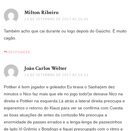
Milton Ribeiro
disse:
24 DE SETEMBRO DE 2017 ÀS 16:01
Também acho que cai durante ou logo depois do Gaúcho. É muito
cagão.
RESPONDER
João Carlos Welter
disse:
24 DE SETEMBRO DE 2017 ÀS 16:11
Pottker é bom jogador e goleador.Eu tirava o Sasha(em dez
minutos o Nico faz mais que ele no jogo todo!)e deixava Nico na
direita e Pottker na esquerda.Lá atrás a lateral direita preocupa e
esperemos o retorno do Klaus para ver se confirma com Cuesta
as boas atuações de antes da contusão.Me preocupa a
enormidade de passes errados e a lenga-lenga de passezinhos
de lado.Vi Grêmio x Botafogo e fiquei preocupado com o ritmo e