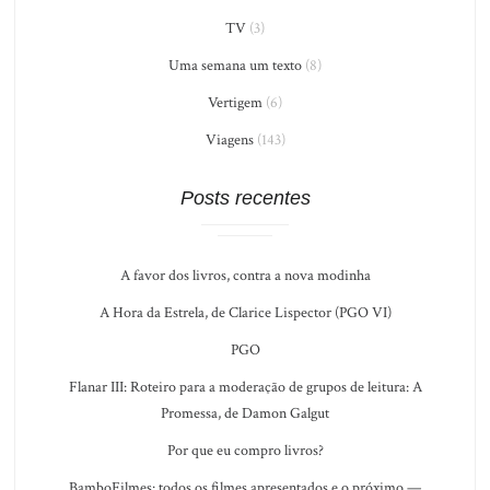
TV
(3)
Uma semana um texto
(8)
Vertigem
(6)
Viagens
(143)
Posts recentes
A favor dos livros, contra a nova modinha
A Hora da Estrela, de Clarice Lispector (PGO VI)
PGO
Flanar III: Roteiro para a moderação de grupos de leitura: A
Promessa, de Damon Galgut
Por que eu compro livros?
BamboFilmes: todos os filmes apresentados e o próximo —