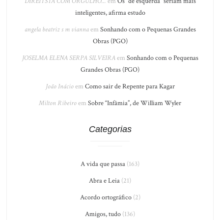
DIREITSTA COM ORGULHO...
em
Os “de esquerda” seriam mais
inteligentes, afirma estudo
angela beatriz s m vianna
em
Sonhando com o Pequenas Grandes
Obras (PGO)
JOSELMA ELENA SERPA SILVEIRA
em
Sonhando com o Pequenas
Grandes Obras (PGO)
João Inácio
em
Como sair de Repente para Kagar
Milton Ribeiro
em
Sobre “Infâmia”, de William Wyler
Categorias
A vida que passa
(163)
Abra e Leia
(21)
Acordo ortográfico
(2)
Amigos, tudo
(136)