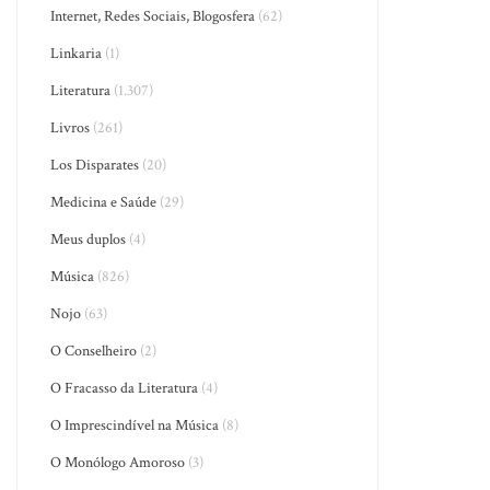
Internet, Redes Sociais, Blogosfera
(62)
Linkaria
(1)
Literatura
(1.307)
Livros
(261)
Los Disparates
(20)
Medicina e Saúde
(29)
Meus duplos
(4)
Música
(826)
Nojo
(63)
O Conselheiro
(2)
O Fracasso da Literatura
(4)
O Imprescindível na Música
(8)
O Monólogo Amoroso
(3)