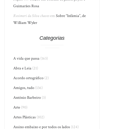
Guimarães Rosa
Rosimeri da Silva chaves
em
Sobre “Infâmia”, de
William Wyler
Categorias
A vida que passa
(163)
Abra e Leia
(21)
Acordo ortográfico
(2)
Amigos, tudo
(136)
António Barbeiro
(3)
Arte
(90)
Artes Plásticas
(102)
Assino embaixo e por todos os lados
(124)