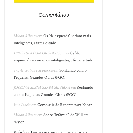
Comentários
Milton Ribeiro
em
Os “de esquerda” seriam mais
inteligentes, afirma estudo
DIREITSTA COM ORGULHO...
em
Os “de
esquerda” seriam mais inteligentes, afirma estudo
angela beatriz s m vianna
em
Sonhando com o
Pequenas Grandes Obras (PGO)
JOSELMA ELENA SERPA SILVEIRA
em
Sonhando
com o Pequenas Grandes Obras (PGO)
João Inácio
em
Como sair de Repente para Kagar
Milton Ribeiro
em
Sobre “Infâmia”, de William
Wyler
Rafael
em
Traços em comum de James Joyce e