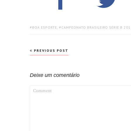
TAGS:
BOA ESPORTE
,
CAMPEONATO BRASILEIRO SÉRIE B 201
Navegação
PREVIOUS POST
de
Post
Deixe um comentário
COMMENT