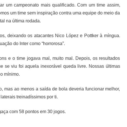
tar um campeonato mais qualificado. Com um time assim,
omos um time sem inspiração contra uma equipe do meio da
al na última rodada.
los, deixando os atacantes Nico López e Pottker à míngua.
tuação do Inter como “horrorosa”.
ns e o time jogava mal, muito mal. Depois, os resultados
 se viu foi aquela inexorável queda livre. Nossas últimas
 o mínimo.
, mas ao menos a saída de bola deveria funcionar melhor,
terais treinadíssimos por ti.
agaça com 58 pontos em 30 jogos.