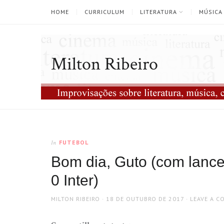
HOME
CURRICULUM
LITERATURA
MÚSICA
Milton Ribeiro
FUTEBOL
In
Bom dia, Guto (com lance
0 Inter)
AUTHOR
POSTED
MILTON RIBEIRO
18 DE OUTUBRO DE 2017
LEAVE A 
ON