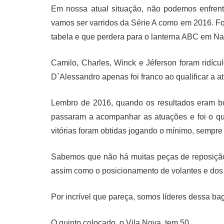
Em nossa atual situação, não podemos enfren
vamos ser varridos da Série A como em 2016. F
tabela e que perdera para o lanterna ABC em Nat
Camilo, Charles, Winck e Jéferson foram ridícu
D`Alessandro apenas foi franco ao qualificar a a
Lembro de 2016, quando os resultados eram bo
passaram a acompanhar as atuações e foi o que
vitórias foram obtidas jogando o mínimo, sempre
Sabemos que não há muitas peças de reposição
assim como o posicionamento de volantes e dos la
Por incrível que pareça, somos líderes dessa b
O quinto colocado, o Vila Nova, tem 50.