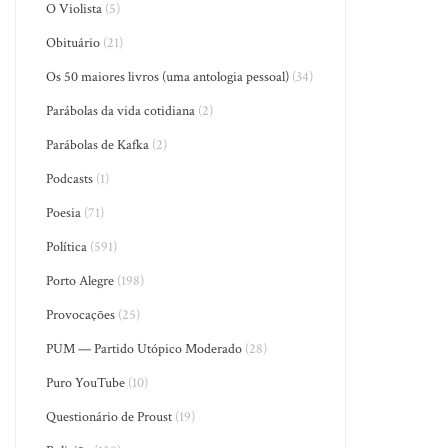
O Violista
(5)
Obituário
(21)
Os 50 maiores livros (uma antologia pessoal)
(34)
Parábolas da vida cotidiana
(2)
Parábolas de Kafka
(2)
Podcasts
(1)
Poesia
(71)
Política
(591)
Porto Alegre
(198)
Provocações
(25)
PUM — Partido Utópico Moderado
(28)
Puro YouTube
(10)
Questionário de Proust
(19)