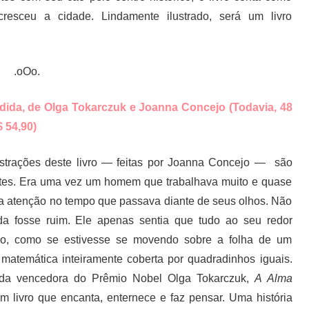
resceu a cidade. Lindamente ilustrado, será um livro
.oOo.
dida, de Olga Tokarczuk e Joanna Concejo (Todavia, 48
 54,90)
ustrações deste livro — feitas por Joanna Concejo — são
tes. Era uma vez um homem que trabalhava muito e quase
a atenção no tempo que passava diante de seus olhos. Não
da fosse ruim. Ele apenas sentia que tudo ao seu redor
no, como se estivesse se movendo sobre a folha de um
matemática inteiramente coberta por quadradinhos iguais.
da vencedora do Prêmio Nobel Olga Tokarczuk,
A Alma
m livro que encanta, enternece e faz pensar. Uma história