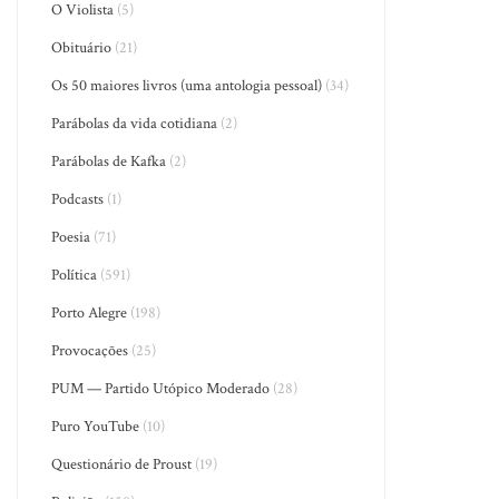
O Violista
(5)
Obituário
(21)
Os 50 maiores livros (uma antologia pessoal)
(34)
Parábolas da vida cotidiana
(2)
Parábolas de Kafka
(2)
Podcasts
(1)
Poesia
(71)
Política
(591)
Porto Alegre
(198)
Provocações
(25)
PUM — Partido Utópico Moderado
(28)
Puro YouTube
(10)
Questionário de Proust
(19)