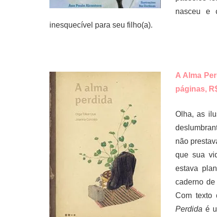
nasceu e c
inesquecível para seu filho(a).
A Alma Per
páginas, R$
Olha, as il
deslumbran
não prestav
que sua vi
estava pla
caderno de 
Com texto 
Perdida
é u