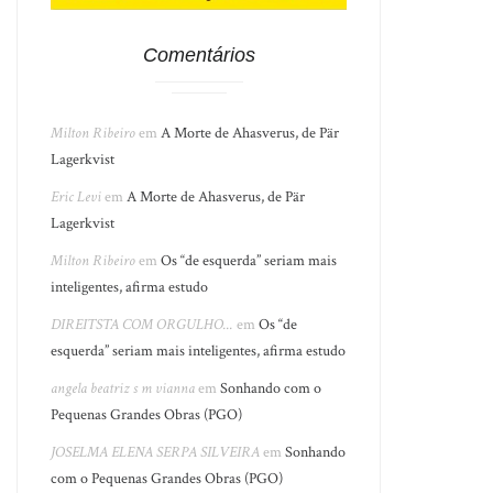
Comentários
Milton Ribeiro
em
A Morte de Ahasverus, de Pär
Lagerkvist
Eric Levi
em
A Morte de Ahasverus, de Pär
Lagerkvist
Milton Ribeiro
em
Os “de esquerda” seriam mais
inteligentes, afirma estudo
DIREITSTA COM ORGULHO...
em
Os “de
esquerda” seriam mais inteligentes, afirma estudo
angela beatriz s m vianna
em
Sonhando com o
Pequenas Grandes Obras (PGO)
JOSELMA ELENA SERPA SILVEIRA
em
Sonhando
com o Pequenas Grandes Obras (PGO)