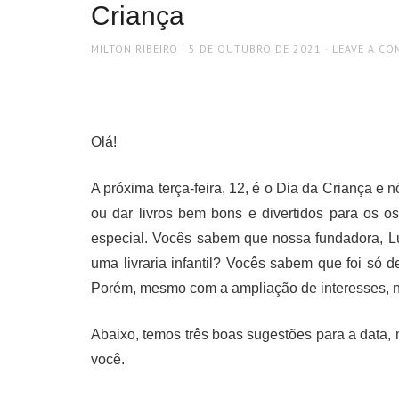
Criança
AUTHOR
POSTED
MILTON RIBEIRO
5 DE OUTUBRO DE 2021
LEAVE A C
ON
Olá!
A próxima terça-feira, 12, é o Dia da Criança e
ou dar livros bem bons e divertidos para os 
especial. Vocês sabem que nossa fundadora, Lu 
uma livraria infantil? Vocês sabem que foi só 
Porém, mesmo com a ampliação de interesses, nun
Abaixo, temos três boas sugestões para a data,
você.