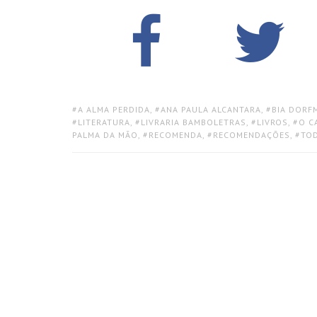
TAGS:
A ALMA PERDIDA
,
ANA PAULA ALCANTARA
,
BIA DORF
LITERATURA
,
LIVRARIA BAMBOLETRAS
,
LIVROS
,
O C
PALMA DA MÃO
,
RECOMENDA
,
RECOMENDAÇÕES
,
TOD