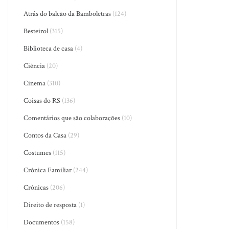
Atrás do balcão da Bamboletras
(124)
Besteirol
(315)
Biblioteca de casa
(4)
Ciência
(20)
Cinema
(310)
Coisas do RS
(136)
Comentários que são colaborações
(10)
Contos da Casa
(29)
Costumes
(115)
Crônica Familiar
(244)
Crônicas
(206)
Direito de resposta
(1)
Documentos
(158)