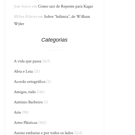
João Inácio
em
Como sair de Repente para Kagar
Milton Ribeiro
em
Sobre “Infâmia”, de William
Wyler
Categorias
A vida que passa
(163)
Abra e Leia
(21)
Acordo ortográfico
(2)
Amigos, tudo
(136)
António Barbeiro
(3)
Arte
(90)
Artes Plásticas
(102)
Assino embaixo e por todos os lados
(124)