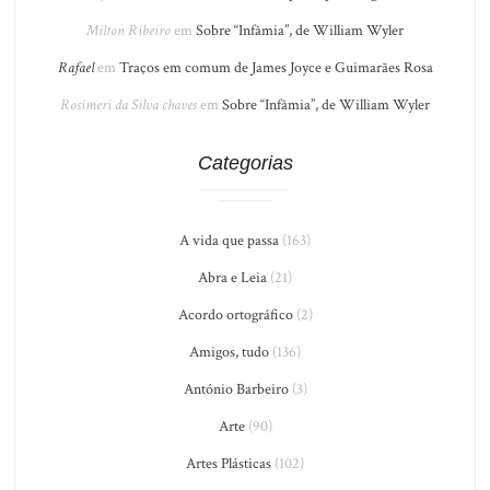
Milton Ribeiro
em
Sobre “Infâmia”, de William Wyler
Rafael
em
Traços em comum de James Joyce e Guimarães Rosa
Rosimeri da Silva chaves
em
Sobre “Infâmia”, de William Wyler
Categorias
A vida que passa
(163)
Abra e Leia
(21)
Acordo ortográfico
(2)
Amigos, tudo
(136)
António Barbeiro
(3)
Arte
(90)
Artes Plásticas
(102)