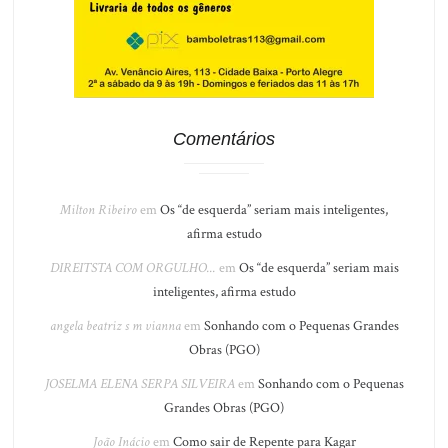
Comentários
Milton Ribeiro
em
Os “de esquerda” seriam mais inteligentes,
afirma estudo
DIREITSTA COM ORGULHO...
em
Os “de esquerda” seriam mais
inteligentes, afirma estudo
angela beatriz s m vianna
em
Sonhando com o Pequenas Grandes
Obras (PGO)
JOSELMA ELENA SERPA SILVEIRA
em
Sonhando com o Pequenas
Grandes Obras (PGO)
João Inácio
em
Como sair de Repente para Kagar