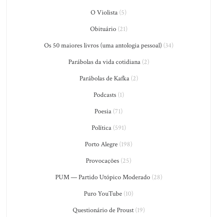
O Violista
(5)
Obituário
(21)
Os 50 maiores livros (uma antologia pessoal)
(34)
Parábolas da vida cotidiana
(2)
Parábolas de Kafka
(2)
Podcasts
(1)
Poesia
(71)
Política
(591)
Porto Alegre
(198)
Provocações
(25)
PUM — Partido Utópico Moderado
(28)
Puro YouTube
(10)
Questionário de Proust
(19)