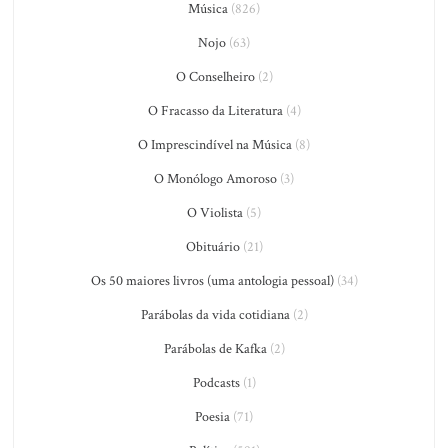
Música
(826)
Nojo
(63)
O Conselheiro
(2)
O Fracasso da Literatura
(4)
O Imprescindível na Música
(8)
O Monólogo Amoroso
(3)
O Violista
(5)
Obituário
(21)
Os 50 maiores livros (uma antologia pessoal)
(34)
Parábolas da vida cotidiana
(2)
Parábolas de Kafka
(2)
Podcasts
(1)
Poesia
(71)