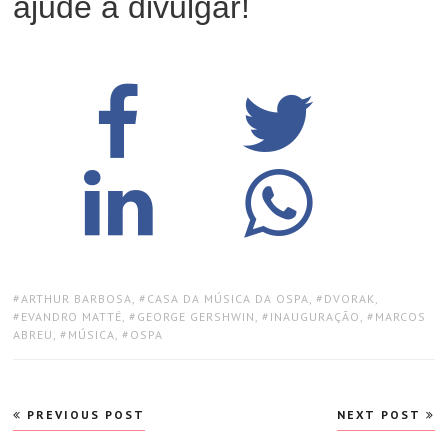
ajude a divulgar!
TAGS:
ARTHUR BARBOSA
,
CASA DA MÚSICA DA OSPA
,
DVORAK
,
EVANDRO MATTÉ
,
GEORGE GERSHWIN
,
INAUGURAÇÃO
,
MARCOS
ABREU
,
MÚSICA
,
OSPA
Navegação
PREVIOUS POST
NEXT POST
de