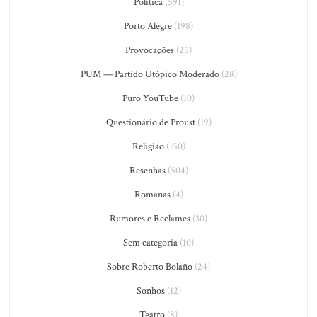
Política
(591)
Porto Alegre
(198)
Provocações
(25)
PUM — Partido Utópico Moderado
(28)
Puro YouTube
(10)
Questionário de Proust
(19)
Religião
(150)
Resenhas
(504)
Romanas
(4)
Rumores e Reclames
(30)
Sem categoria
(10)
Sobre Roberto Bolaño
(24)
Sonhos
(12)
Teatro
(8)