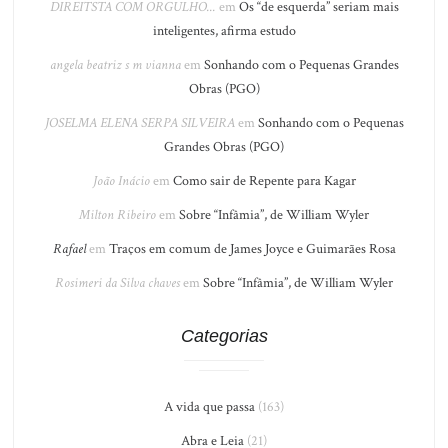
DIREITSTA COM ORGULHO...
em
Os “de esquerda” seriam mais
inteligentes, afirma estudo
angela beatriz s m vianna
em
Sonhando com o Pequenas Grandes
Obras (PGO)
JOSELMA ELENA SERPA SILVEIRA
em
Sonhando com o Pequenas
Grandes Obras (PGO)
João Inácio
em
Como sair de Repente para Kagar
Milton Ribeiro
em
Sobre “Infâmia”, de William Wyler
Rafael
em
Traços em comum de James Joyce e Guimarães Rosa
Rosimeri da Silva chaves
em
Sobre “Infâmia”, de William Wyler
Categorias
A vida que passa
(163)
Abra e Leia
(21)