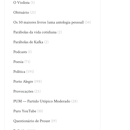
O Violista
(5)
Obituário
(21)
Os 50 maiores livros (uma antologia pessoal)
(34)
Parábolas da vida cotidiana
(2)
Parábolas de Kafka
(2)
Podcasts
(1)
Poesia
(71)
Política
(591)
Porto Alegre
(198)
Provocações
(25)
PUM — Partido Utópico Moderado
(28)
Puro YouTube
(10)
Questionário de Proust
(19)