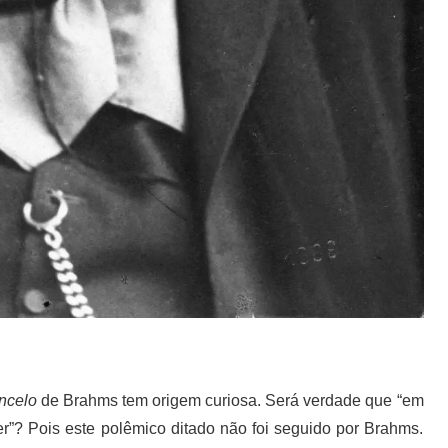
oncelo
de Brahms tem origem curiosa. Será verdade que “em
r”? Pois este polêmico ditado não foi seguido por Brahms.