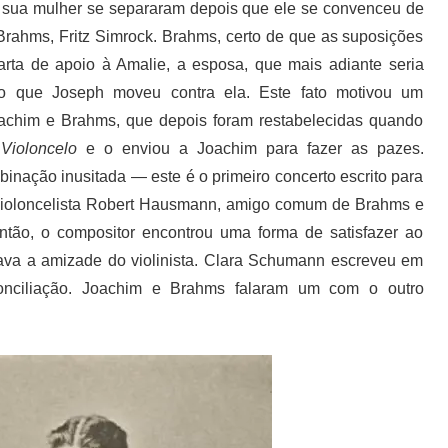
e sua mulher se separaram depois que ele se convenceu de
Brahms, Fritz Simrock. Brahms, certo de que as suposições
arta de apoio à Amalie, a esposa, que mais adiante seria
io que Joseph moveu contra ela. Este fato motivou um
oachim e Brahms, que depois foram restabelecidas quando
Violoncelo
e o enviou a Joachim para fazer as pazes.
inação inusitada — este é o primeiro concerto escrito para
 violoncelista Robert Hausmann, amigo comum de Brahms e
ntão, o compositor encontrou uma forma de satisfazer ao
tava a amizade do violinista. Clara Schumann escreveu em
onciliação. Joachim e Brahms falaram um com o outro