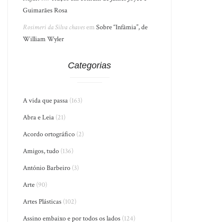
Guimarães Rosa
Rosimeri da Silva chaves
em
Sobre “Infâmia”, de
William Wyler
Categorias
A vida que passa
(163)
Abra e Leia
(21)
Acordo ortográfico
(2)
Amigos, tudo
(136)
António Barbeiro
(3)
Arte
(90)
Artes Plásticas
(102)
Assino embaixo e por todos os lados
(124)