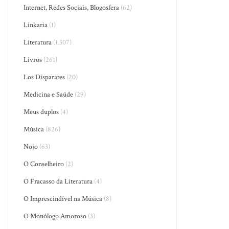
Internet, Redes Sociais, Blogosfera
(62)
Linkaria
(1)
Literatura
(1.307)
Livros
(261)
Los Disparates
(20)
Medicina e Saúde
(29)
Meus duplos
(4)
Música
(826)
Nojo
(63)
O Conselheiro
(2)
O Fracasso da Literatura
(4)
O Imprescindível na Música
(8)
O Monólogo Amoroso
(3)