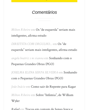
Comentários
Milton Ribeiro
em
Os “de esquerda” seriam mais
inteligentes, afirma estudo
DIREITSTA COM ORGULHO...
em
Os “de
esquerda” seriam mais inteligentes, afirma estudo
angela beatriz s m vianna
em
Sonhando com o
Pequenas Grandes Obras (PGO)
JOSELMA ELENA SERPA SILVEIRA
em
Sonhando
com o Pequenas Grandes Obras (PGO)
João Inácio
em
Como sair de Repente para Kagar
Milton Ribeiro
em
Sobre “Infâmia”, de William
Wyler
Rafael
em
Traços em comum de James Joyce e