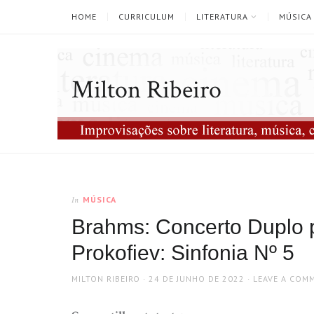
HOME
CURRICULUM
LITERATURA
MÚSICA
Milton Ribeiro
MÚSICA
In
Brahms: Concerto Duplo pa
Prokofiev: Sinfonia Nº 5
AUTHOR
POSTED
MILTON RIBEIRO
24 DE JUNHO DE 2022
LEAVE A COM
ON