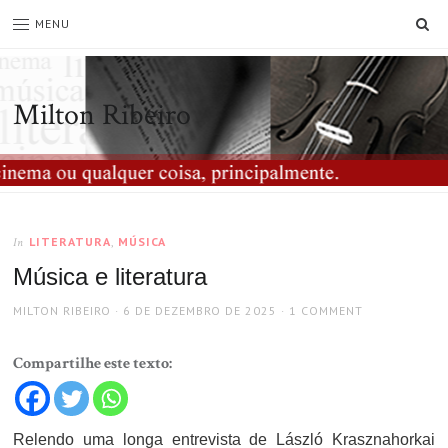
SE
MENU
Milton Ribeiro
LITERATURA
,
MÚSICA
In
Música e literatura
AUTHOR
POSTED
MILTON RIBEIRO
6 DE DEZEMBRO DE 2025
1 COMMENT
ON
Compartilhe este texto:
Relendo uma longa entrevista de László Krasznahorkai