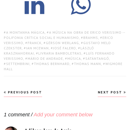
TAGS:
A MONTANHA MÁGICA
,
A MÚSICA NA OBRA DE ERICO VERISSIMO --
POLIFONIA CRÍTICA SOCIAL E HUMANISMO
,
BRAHMS
,
ERICO
VERISSIMO
,
FRANCK
,
GÉRSON WERLANG
,
GUSTAVO MELO
CZEKSTER
,
IAN MCEWAN
,
JOSÉ FALERO
,
LÁSZLÓ
KRASZNAHORKAI
,
LIVRARIA BAMBOLETRAS
,
LUÍS FERNANDO
VERISSIMO
,
MÁRIO DE ANDRADE
,
MÚSICA
,
SÁTÁNTANGÓ
,
SETTEMBRINI
,
THOMAS BERNHARD
,
THOMAS MANN
,
WIGMORE
HALL
Navegação
PREVIOUS POST
NEXT POST
de
Post
1 comment /
Add your comment below