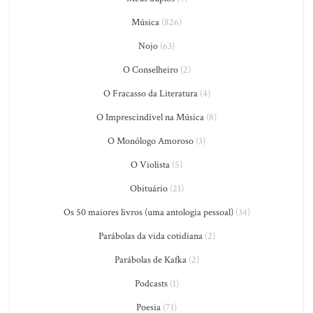
Música
(826)
Nojo
(63)
O Conselheiro
(2)
O Fracasso da Literatura
(4)
O Imprescindível na Música
(8)
O Monólogo Amoroso
(3)
O Violista
(5)
Obituário
(21)
Os 50 maiores livros (uma antologia pessoal)
(34)
Parábolas da vida cotidiana
(2)
Parábolas de Kafka
(2)
Podcasts
(1)
Poesia
(71)