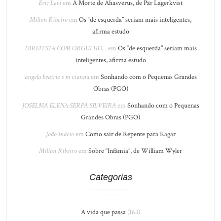
Eric Levi
em
A Morte de Ahasverus, de Pär Lagerkvist
Milton Ribeiro
em
Os “de esquerda” seriam mais inteligentes,
afirma estudo
DIREITSTA COM ORGULHO...
em
Os “de esquerda” seriam mais
inteligentes, afirma estudo
angela beatriz s m vianna
em
Sonhando com o Pequenas Grandes
Obras (PGO)
JOSELMA ELENA SERPA SILVEIRA
em
Sonhando com o Pequenas
Grandes Obras (PGO)
João Inácio
em
Como sair de Repente para Kagar
Milton Ribeiro
em
Sobre “Infâmia”, de William Wyler
Categorias
A vida que passa
(163)