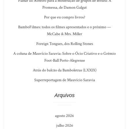
Flanar III: Roteiro para a moderação de grupos de leitura: A
Promessa, de Damon Galgut
Por que eu compro livros?
BamboFilmes: todos os filmes apresentados e o próximo —
McCabe & Mrs. Miller
Foreign Tongues, dos Rolling Stones
A coluna de Mauvício Saravia: Sobre o Ócio Criativo e o Grêmio
Foot-Ball Porto-Alegrense
Atrás do balcão da Bamboletras (LXXIX)
Superreportagem de Mauvício Saravia
Arquivos
agosto 2026
julho 2026