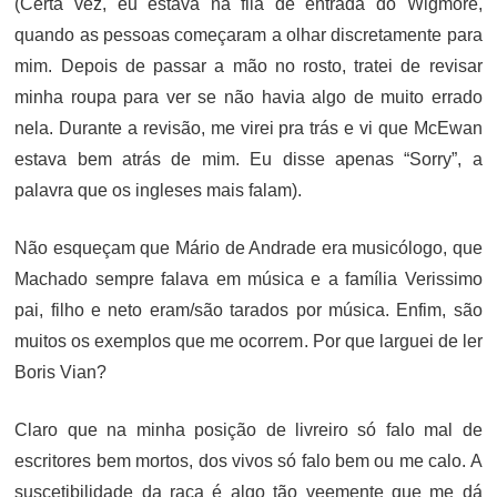
(Certa vez, eu estava na fila de entrada do Wigmore,
quando as pessoas começaram a olhar discretamente para
mim. Depois de passar a mão no rosto, tratei de revisar
minha roupa para ver se não havia algo de muito errado
nela. Durante a revisão, me virei pra trás e vi que McEwan
estava bem atrás de mim. Eu disse apenas “Sorry”, a
palavra que os ingleses mais falam).
Não esqueçam que Mário de Andrade era musicólogo, que
Machado sempre falava em música e a família Verissimo
pai, filho e neto eram/são tarados por música. Enfim, são
muitos os exemplos que me ocorrem. Por que larguei de ler
Boris Vian?
Claro que na minha posição de livreiro só falo mal de
escritores bem mortos, dos vivos só falo bem ou me calo. A
suscetibilidade da raça é algo tão veemente que me dá