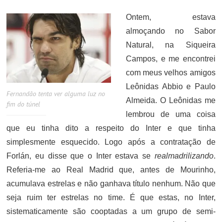
Ontem, estava
almoçando no Sabor
Natural, na Siqueira
Campos, e me encontrei
com meus velhos amigos
Leônidas Abbio e Paulo
Fernandão tenta ver alguma luz no
Almeida. O Leônidas me
fim do túnel
lembrou de uma coisa
que eu tinha dito a respeito do Inter e que tinha
simplesmente esquecido. Logo após a contratação de
Forlán, eu disse que o Inter estava se
realmadrilizando
.
Referia-me ao Real Madrid que, antes de Mourinho,
acumulava estrelas e não ganhava título nenhum. Não que
seja ruim ter estrelas no time. É que estas, no Inter,
sistematicamente são cooptadas a um grupo de semi-