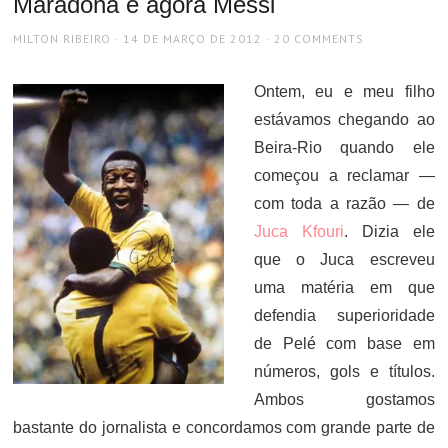
Maradona e agora Messi
AUTHOR
POSTED
MILTON RIBEIRO
14 DE MARÇO DE 2012
20 COMMENTS
ON
Ontem, eu e meu filho
estávamos chegando ao
Beira-Rio quando ele
começou a reclamar —
com toda a razão — de
Juca Kfouri
. Dizia ele
que o Juca escreveu
uma matéria em que
defendia superioridade
de Pelé com base em
números, gols e títulos.
Ambos gostamos
bastante do jornalista e concordamos com grande parte de