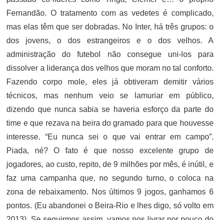
Fernandão. O tratamento com as vedetes é complicado,
mas elas têm que ser dobradas. No Inter, há três grupos: o
dos jovens, o dos estrangeiros e o dos velhos. A
administração do futebol não consegue uni-los para
dissolver a liderança dos velhos que moram no tal conforto.
Fazendo corpo mole, eles já obtiveram demitir vários
técnicos, mas nenhum veio se lamuriar em público,
dizendo que nunca sabia se haveria esforço da parte do
time e que rezava na beira do gramado para que houvesse
interesse. “Eu nunca sei o que vai entrar em campo”.
Piada, né? O fato é que nosso excelente grupo de
jogadores, ao custo, repito, de 9 milhões por mês, é inútil, e
faz uma campanha que, no segundo turno, o coloca na
zona de rebaixamento. Nos últimos 9 jogos, ganhamos 6
pontos. (Eu abandonei o Beira-Rio e lhes digo, só volto em
2013). Se seguirmos assim, vamos nos livrar por pouco do