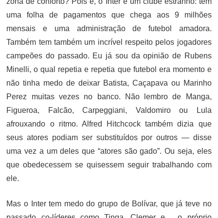
zona de conforto? Pois é, o Inter é um clube estranho: tem
uma folha de pagamentos que chega aos 9 milhões
mensais e uma administração de futebol amadora.
Também tem também um incrível respeito pelos jogadores
campeões do passado. Eu já sou da opinião de Rubens
Minelli, o qual repetia e repetia que futebol era momento e
não tinha medo de deixar Batista, Caçapava ou Marinho
Perez muitas vezes no banco. Não lembro de Manga,
Figueroa, Falcão, Carpeggiani, Valdomiro ou Lula
afrouxando o ritmo. Alfred Hitchcock também dizia que
seus atores podiam ser substituídos por outros — disse
uma vez a um deles que “atores são gado”. Ou seja, eles
que obedecessem se quisessem seguir trabalhando com
ele.
Mas o Inter tem medo do grupo de Bolívar, que já teve no
passado co-líderes como Tinga, Clemer e… o próprio