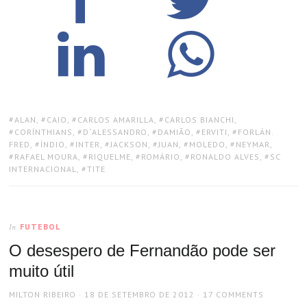
TAGS:
ALAN
,
CAIO
,
CARLOS AMARILLA
,
CARLOS BIANCHI
,
CORÍNTHIANS
,
D`ALESSANDRO
,
DAMIÃO
,
ERVITI
,
FORLÁN.
FRED
,
ÍNDIO
,
INTER
,
JACKSON
,
JUAN
,
MOLEDO
,
NEYMAR
,
RAFAEL MOURA
,
RIQUELME
,
ROMÁRIO
,
RONALDO ALVES
,
SC
INTERNACIONAL
,
TITE
FUTEBOL
In
O desespero de Fernandão pode ser
muito útil
AUTHOR
POSTED
MILTON RIBEIRO
18 DE SETEMBRO DE 2012
17 COMMENTS
ON