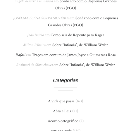
angela beatriz s m vianna
em
Sonhando com o Pequenas Grandes
Obras (PGO)
JOSELMA ELENA SERPA SILVEIRA
em
Sonhando com o Pequenas
Grandes Obras (PGO)
João Inácio
em
Como sair de Repente para Kagar
Milton Ribeiro
em
Sobre “Infâmia”, de William Wyler
Rafael
em
Traços em comum de James Joyce e Guimarães Rosa
Rosimeri da Silva chaves
em
Sobre “Infâmia”, de William Wyler
Categorias
A vida que passa
(163)
Abra e Leia
(21)
Acordo ortográfico
(2)