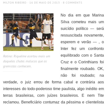
AUTHOR
POSTED
MILTON RIBEIRO
16 DE MAIO DE 2013
8 COMMENTS
ON
No dia em que Marina
Silva cometeu mais um
suicídio político — será
ressuscitada novamente,
esperem e verão — , o
Inter fez um confronto
equilibrado com o Santa
Rotina: Riquelme acertou mais um
daqueles chutes malucos que os
Cruz e o Corinthians foi
gremistas conhecem.
finalmente roubado. OK,
não foi roubado; na
verdade, o juiz errou de forma cabal e contrária aos
interesses do todo-poderoso time paulista, algo inédito em
terras brasileiras, com juízes brasileiros. E nem Tite
reclamou. Beneficiário contumaz da péssima e clientelista