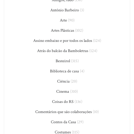
Amigos, tudo
(136)
António Barbeiro
(3)
Arte
(90)
Artes Plásticas
(102)
Assino embaixo e por todos os lados
(124)
Atrás do balcão da Bamboletras
(124)
Besteirol
(315)
Biblioteca de casa
(4)
Ciência
(20)
Cinema
(310)
Coisas do RS
(136)
Comentários que são colaborações
(10)
Contos da Casa
(29)
Costumes
(115)