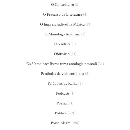
O Conselheiro
(2)
O Fracasso da Literatura
(4)
O Imprescindível na Música
(8)
O Monólogo Amoroso
(3)
O Violista
(5)
Obituário
(21)
Os 50 maiores livros (uma antologia pessoal)
(34)
Parábolas da vida cotidiana
(2)
Parábolas de Kafka
(2)
Podcasts
(1)
Poesia
(71)
Política
(591)
Porto Alegre
(198)