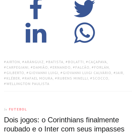
TAGS:
AIRTON
,
ARÁNGUIZ
,
BATISTA
,
BOLATTI
,
CAÇAPAVA
,
CARPEGIANI
,
DAMIÃO
,
ERNANDO
,
FALCÃO
,
FORLÁN
,
GILBERTO
,
GIOVANNI LUIGI
,
GIOVANNI LUIGI CALVÁRIO
,
JAIR
,
KLÉBER
,
RAFAEL MOURA
,
RUBENS MINELLI
,
SCOCCO
,
WELLINGTON PAULISTA
FUTEBOL
In
Dois jogos: o Corinthians finalmente
roubado e o Inter com seus impasses