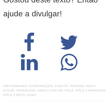
ajude a divulgar!
TAGS:
BECKENBAUER
,
COMPARAÇÕES
,
CRUYFF
,
DAMIÃO
,
JUCA
KFOURI
,
MARADONA
,
MESSI
,
OSCAR
,
PELÉ
,
PELÉ X MARADONA
,
PELÉ X MESSI
,
XAVI