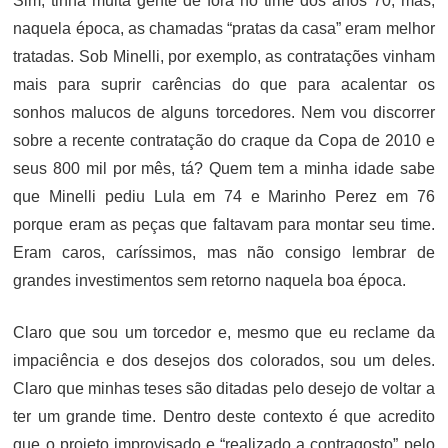
Sim, tinha muita gente de fora no time dos anos 70, mas,
naquela época, as chamadas “pratas da casa” eram melhor
tratadas. Sob Minelli, por exemplo, as contratações vinham
mais para suprir carências do que para acalentar os
sonhos malucos de alguns torcedores. Nem vou discorrer
sobre a recente contratação do craque da Copa de 2010 e
seus 800 mil por mês, tá? Quem tem a minha idade sabe
que Minelli pediu Lula em 74 e Marinho Perez em 76
porque eram as peças que faltavam para montar seu time.
Eram caros, caríssimos, mas não consigo lembrar de
grandes investimentos sem retorno naquela boa época.
Claro que sou um torcedor e, mesmo que eu reclame da
impaciência e dos desejos dos colorados, sou um deles.
Claro que minhas teses são ditadas pelo desejo de voltar a
ter um grande time. Dentro deste contexto é que acredito
que o projeto improvisado e “realizado a contragosto” pelo