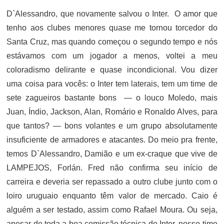
D`Alessandro, que novamente salvou o Inter. O amor que
tenho aos clubes menores quase me tornou torcedor do
Santa Cruz, mas quando começou o segundo tempo e nós
estávamos com um jogador a menos, voltei a meu
coloradismo delirante e quase incondicional. Vou dizer
uma coisa para vocês: o Inter tem laterais, tem um time de
sete zagueiros bastante bons — o louco Moledo, mais
Juan, Índio, Jackson, Alan, Romário e Ronaldo Alves, para
que tantos? — bons volantes e um grupo absolutamente
insuficiente de armadores e atacantes. Do meio pra frente,
temos D`Alessandro, Damião e um ex-craque que vive de
LAMPEJOS, Forlán. Fred não confirma seu início de
carreira e deveria ser repassado a outro clube junto com o
loiro uruguaio enquanto têm valor de mercado. Caio é
alguém a ser testado, assim como Rafael Moura. Ou seja,
apesar de toda a boa comissão técnica do Inter, nosso time