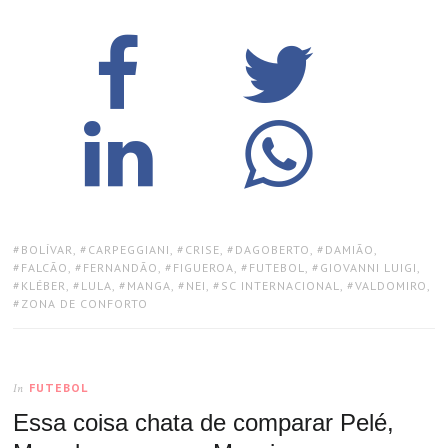
TAGS:
BOLÍVAR
,
CARPEGGIANI
,
CRISE
,
DAGOBERTO
,
DAMIÃO
,
FALCÃO
,
FERNANDÃO
,
FIGUEROA
,
FUTEBOL
,
GIOVANNI LUIGI
,
KLÉBER
,
LULA
,
MANGA
,
NEI
,
SC INTERNACIONAL
,
VALDOMIRO
,
ZONA DE CONFORTO
FUTEBOL
In
Essa coisa chata de comparar Pelé,