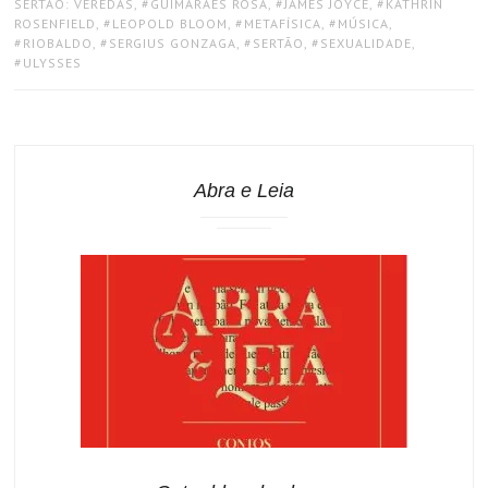
SERTÃO: VEREDAS
,
GUIMARÃES ROSA
,
JAMES JOYCE
,
KATHRIN
ROSENFIELD
,
LEOPOLD BLOOM
,
METAFÍSICA
,
MÚSICA
,
RIOBALDO
,
SERGIUS GONZAGA
,
SERTÃO
,
SEXUALIDADE
,
ULYSSES
Abra e Leia