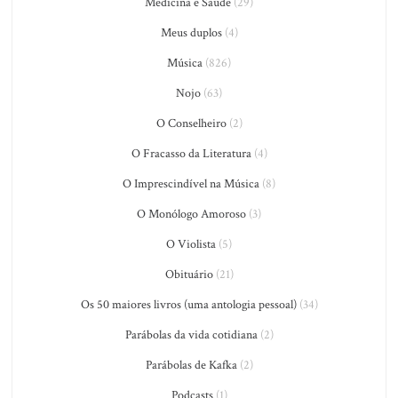
Medicina e Saúde
(29)
Meus duplos
(4)
Música
(826)
Nojo
(63)
O Conselheiro
(2)
O Fracasso da Literatura
(4)
O Imprescindível na Música
(8)
O Monólogo Amoroso
(3)
O Violista
(5)
Obituário
(21)
Os 50 maiores livros (uma antologia pessoal)
(34)
Parábolas da vida cotidiana
(2)
Parábolas de Kafka
(2)
Podcasts
(1)