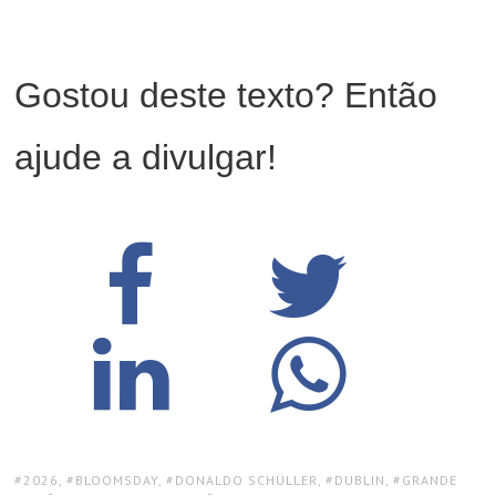
Gostou deste texto? Então
ajude a divulgar!
TAGS:
2026
,
BLOOMSDAY
,
DONALDO SCHÜLLER
,
DUBLIN
,
GRANDE