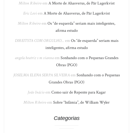
Milton Ribeiro
em
A Morte de Ahasverus, de Pär Lagerkvist
Eric Levi
em
A Morte de Ahasverus, de Pär Lagerkvist
Milton Ribeiro
em
Os “de esquerda” seriam mais inteligentes,
afirma estudo
DIREITSTA COM ORGULHO...
em
Os “de esquerda” seriam mais
inteligentes, afirma estudo
angela beatriz s m vianna
em
Sonhando com o Pequenas Grandes
Obras (PGO)
JOSELMA ELENA SERPA SILVEIRA
em
Sonhando com o Pequenas
Grandes Obras (PGO)
João Inácio
em
Como sair de Repente para Kagar
Milton Ribeiro
em
Sobre “Infâmia”, de William Wyler
Categorias