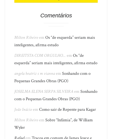
Comentários
Milton Ribeiro
em
Os “de esquerda” seriam mais
inteligentes, afirma estudo
DIREITSTA COM ORGULHO...
em
Os “de
esquerda” seriam mais inteligentes, afirma estudo
angela beatriz s m vianna
em
Sonhando com o
Pequenas Grandes Obras (PGO)
JOSELMA ELENA SERPA SILVEIRA
em
Sonhando
com o Pequenas Grandes Obras (PGO)
João Inácio
em
Como sair de Repente para Kagar
Milton Ribeiro
em
Sobre “Infâmia”, de William
Wyler
Rafael
em
Traços em comum de James Joyce e