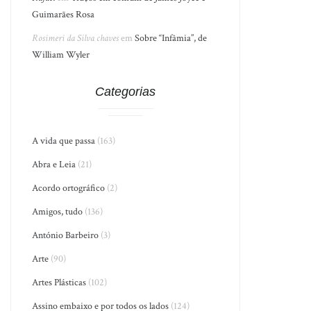
Guimarães Rosa
Rosimeri da Silva chaves
em
Sobre “Infâmia”, de
William Wyler
Categorias
A vida que passa
(163)
Abra e Leia
(21)
Acordo ortográfico
(2)
Amigos, tudo
(136)
António Barbeiro
(3)
Arte
(90)
Artes Plásticas
(102)
Assino embaixo e por todos os lados
(124)