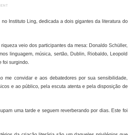
MENT
no Instituto Ling, dedicada a dois gigantes da literatura do
 riqueza veio dos participantes da mesa: Donaldo Schüller,
mos linguagem, música, sertão, Dublin, Riobaldo, Leopold
 foi surgindo.
 ao me convidar e aos debatedores por sua sensibilidade,
cos e ao público, pela escuta atenta e pela disposição de
upam uma tarde e seguem reverberando por dias. Este foi
rios da criação literária são um daqueles privilégios que