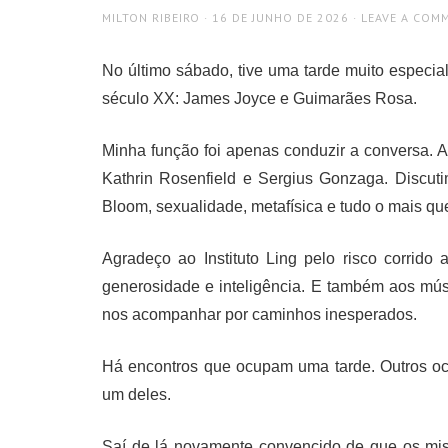
AUTHOR
POSTED
MILTON RIBEIRO
16 DE JUNHO DE 2026
LEAVE A COM
ON
No último sábado, tive uma tarde muito especial 
século XX: James Joyce e Guimarães Rosa.
Minha função foi apenas conduzir a conversa. A
Kathrin Rosenfield e Sergius Gonzaga. Discuti
Bloom, sexualidade, metafísica e tudo o mais que
Agradeço ao Instituto Ling pelo risco corrido
generosidade e inteligência. E também aos músi
nos acompanhar por caminhos inesperados.
Há encontros que ocupam uma tarde. Outros oc
um deles.
Saí de lá novamente convencido de que os misté