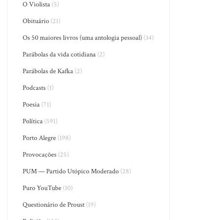
O Violista
(5)
Obituário
(21)
Os 50 maiores livros (uma antologia pessoal)
(34)
Parábolas da vida cotidiana
(2)
Parábolas de Kafka
(2)
Podcasts
(1)
Poesia
(71)
Política
(591)
Porto Alegre
(198)
Provocações
(25)
PUM — Partido Utópico Moderado
(28)
Puro YouTube
(10)
Questionário de Proust
(19)