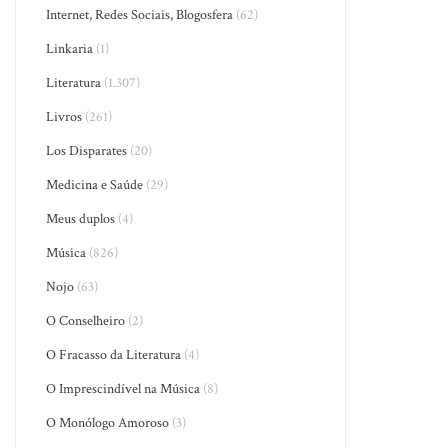
Internet, Redes Sociais, Blogosfera
(62)
Linkaria
(1)
Literatura
(1.307)
Livros
(261)
Los Disparates
(20)
Medicina e Saúde
(29)
Meus duplos
(4)
Música
(826)
Nojo
(63)
O Conselheiro
(2)
O Fracasso da Literatura
(4)
O Imprescindível na Música
(8)
O Monólogo Amoroso
(3)