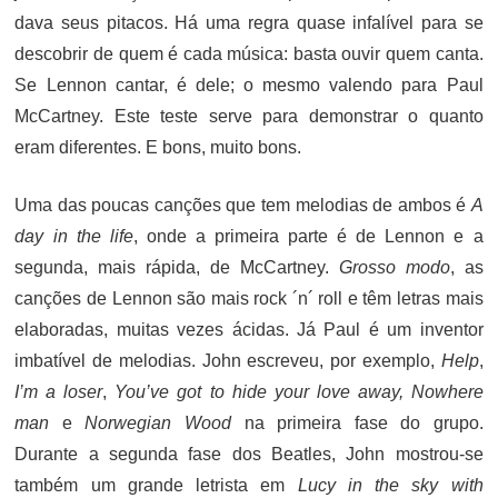
dava seus pitacos. Há uma regra quase infalível para se
descobrir de quem é cada música: basta ouvir quem canta.
Se Lennon cantar, é dele; o mesmo valendo para Paul
McCartney. Este teste serve para demonstrar o quanto
eram diferentes. E bons, muito bons.
Uma das poucas canções que tem melodias de ambos é
A
day in the life
, onde a primeira parte é de Lennon e a
segunda, mais rápida, de McCartney.
Grosso modo
, as
canções de Lennon são mais rock ´n´ roll e têm letras mais
elaboradas, muitas vezes ácidas. Já Paul é um inventor
imbatível de melodias. John escreveu, por exemplo,
Help
,
I’m a loser
,
You’ve got to hide your love away, Nowhere
man
e
Norwegian Wood
na primeira fase do grupo.
Durante a segunda fase dos Beatles, John mostrou-se
também um grande letrista em
Lucy in the sky with