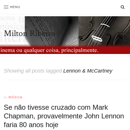
SE
MENU
Milton Ribeiro
Showing all posts tagged
Lennon & McCartney
MÚSICA
In
Se não tivesse cruzado com Mark
Chapman, provavelmente John Lennon
faria 80 anos hoje