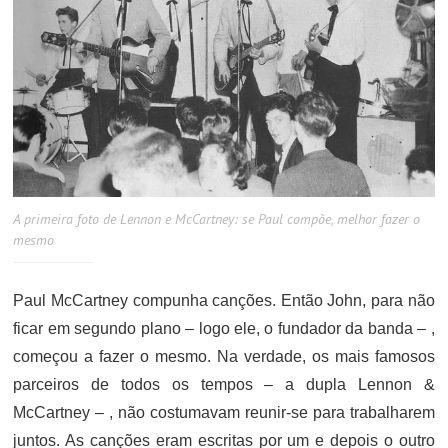
A primeira foto de Lennon e McCartney: se Paul compõe, melhor fazer o
mesmo
Paul McCartney compunha canções. Então John, para não
ficar em segundo plano – logo ele, o fundador da banda – ,
começou a fazer o mesmo. Na verdade, os mais famosos
parceiros de todos os tempos – a dupla Lennon &
McCartney – , não costumavam reunir-se para trabalharem
juntos. As canções eram escritas por um e depois o outro