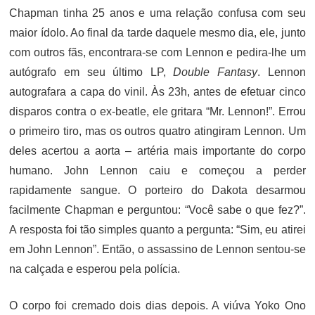
Chapman tinha 25 anos e uma relação confusa com seu
maior ídolo. Ao final da tarde daquele mesmo dia, ele, junto
com outros fãs, encontrara-se com Lennon e pedira-lhe um
autógrafo em seu último LP,
Double Fantasy
. Lennon
autografara a capa do vinil. Às 23h, antes de efetuar cinco
disparos contra o ex-beatle, ele gritara “Mr. Lennon!”. Errou
o primeiro tiro, mas os outros quatro atingiram Lennon. Um
deles acertou a aorta – artéria mais importante do corpo
humano. John Lennon caiu e começou a perder
rapidamente sangue. O porteiro do Dakota desarmou
facilmente Chapman e perguntou: “Você sabe o que fez?”.
A resposta foi tão simples quanto a pergunta: “Sim, eu atirei
em John Lennon”. Então, o assassino de Lennon sentou-se
na calçada e esperou pela polícia.
O corpo foi cremado dois dias depois. A viúva Yoko Ono