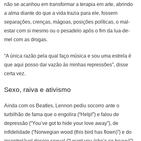
não se acanhou em transformar a terapia em arte, abrindo
a alma diante do que a vida trazia para ele, fossem
separações, crenças, mágoas, posições políticas, o mal-
estar com si mesmo ou o pesadelo após o fim da lua-de-
mel com as drogas.
“A única razão pela qual faço música e sou uma estrela é
que aqui posso dar vazão às minhas repressões”, disse
certa vez.
Sexo, raiva e ativismo
Ainda com os Beatles, Lennon pediu socorro ante o
turbilhão de fama que o engolira (“Help!”) e falou de
depressão (“You’ve got to hide your love away”), de
infidelidade (“Norwegian wood (this bird has flown)”) e do
incontrolável desejo sexual (“I want you (she’s so heavy)”).