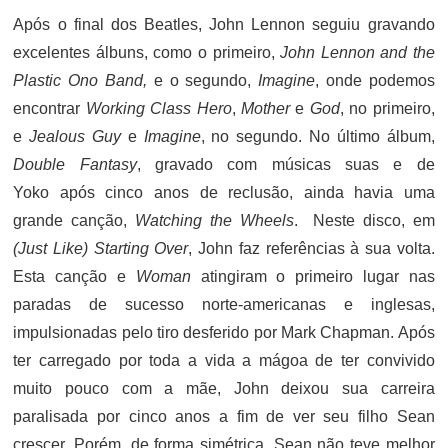
Após o final dos Beatles, John Lennon seguiu gravando
excelentes álbuns, como o primeiro,
John Lennon and the
Plastic Ono Band,
e o segundo,
Imagine
, onde podemos
encontrar
Working Class Hero
,
Mother
e
God
, no primeiro,
e
Jealous Guy
e
Imagine
, no segundo. No último álbum,
Double Fantasy
, gravado com músicas suas e de
Yoko após cinco anos de reclusão, ainda havia uma
grande canção,
Watching the Wheels
. Neste disco, em
(Just Like) Starting Over
, John faz referências à sua volta.
Esta canção e
Woman
atingiram o primeiro lugar nas
paradas de sucesso norte-americanas e inglesas,
impulsionadas pelo tiro desferido por Mark Chapman. Após
ter carregado por toda a vida a mágoa de ter convivido
muito pouco com a mãe, John deixou sua carreira
paralisada por cinco anos a fim de ver seu filho Sean
crescer. Porém, de forma simétrica, Sean não teve melhor