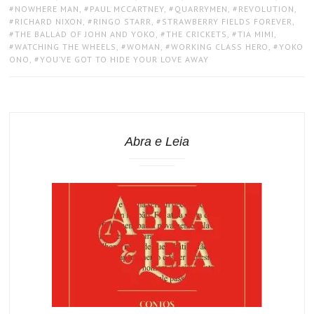
NOWHERE MAN
,
PAUL MCCARTNEY
,
QUARRYMEN
,
REVOLUTION
,
RICHARD NIXON
,
RINGO STARR
,
STRAWBERRY FIELDS FOREVER
,
THE BALLAD OF JOHN AND YOKO
,
THE CRICKETS
,
TIA MIMI
,
WATCHING THE WHEELS
,
WOMAN
,
WORKING CLASS HERO
,
YOKO
ONO
,
YOU’VE GOT TO HIDE YOUR LOVE AWAY
Abra e Leia