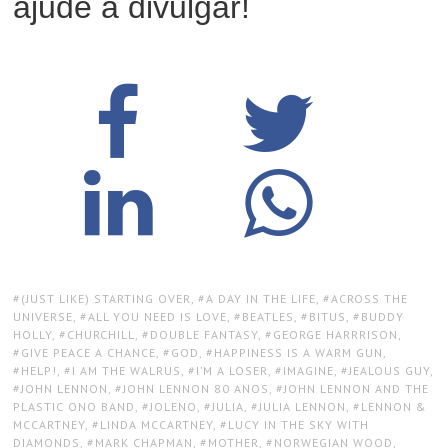
ajude a divulgar!
TAGS:
(JUST LIKE) STARTING OVER
,
A DAY IN THE LIFE
,
ACROSS THE
UNIVERSE
,
ALL YOU NEED IS LOVE
,
BEATLES
,
BITUS
,
BUDDY
HOLLY
,
CHURCHILL
,
DOUBLE FANTASY
,
GEORGE HARRRISON
,
GIVE PEACE A CHANCE
,
GOD
,
HAPPINESS IS A WARM GUN
,
HELP!
,
I AM THE WALRUS
,
I’M A LOSER
,
IMAGINE
,
JEALOUS GUY
,
JOHN LENNON
,
JOHN LENNON 80 ANOS
,
JOHN LENNON AND THE
PLASTIC ONO BAND
,
JOLENO
,
JULIA
,
JULIA LENNON
,
LENNON &
MCCARTNEY
,
LINDA MCCARTNEY
,
LUCY IN THE SKY WITH
DIAMONDS
,
MARK CHAPMAN
,
MOTHER
,
NORWEGIAN WOOD
,