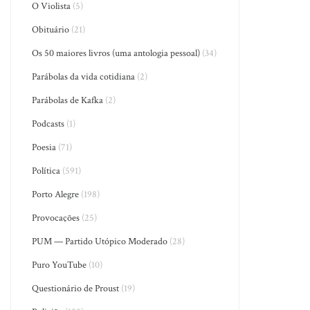
O Violista
(5)
Obituário
(21)
Os 50 maiores livros (uma antologia pessoal)
(34)
Parábolas da vida cotidiana
(2)
Parábolas de Kafka
(2)
Podcasts
(1)
Poesia
(71)
Política
(591)
Porto Alegre
(198)
Provocações
(25)
PUM — Partido Utópico Moderado
(28)
Puro YouTube
(10)
Questionário de Proust
(19)