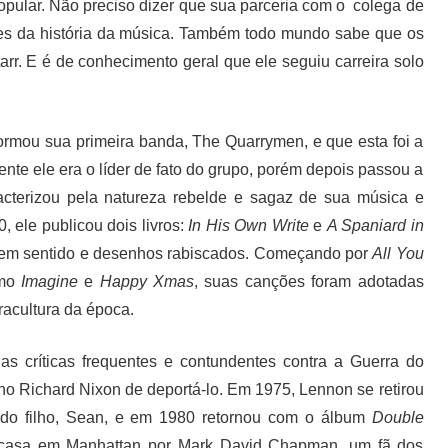
opular. Não preciso dizer que sua parceria com o colega de
es da história da música. Também todo mundo sabe que os
rr. E é de conhecimento geral que ele seguiu carreira solo
ormou sua primeira banda, The Quarrymen, e que esta foi a
nte ele era o líder de fato do grupo, porém depois passou a
acterizou pela natureza rebelde e sagaz de sua música e
 ele publicou dois livros:
In His Own Write
e
A Spaniard in
 sem sentido e desenhos rabiscados. Começando por
All You
omo
Imagine
e
Happy Xmas
, suas canções foram adotadas
racultura da época.
 críticas frequentes e contundentes contra a Guerra do
no Richard Nixon de deportá-lo. Em 1975, Lennon se retirou
undo filho, Sean, e em 1980 retornou com o álbum
Double
a casa em Manhattan por Mark David Chapman, um fã dos