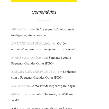
Comentários
Milton Ribeiro
em
Os “de esquerda” seriam mais
inteligentes, afirma estudo
DIREITSTA COM ORGULHO...
em
Os “de
esquerda” seriam mais inteligentes, afirma estudo
angela beatriz s m vianna
em
Sonhando com o
Pequenas Grandes Obras (PGO)
JOSELMA ELENA SERPA SILVEIRA
em
Sonhando
com o Pequenas Grandes Obras (PGO)
João Inácio
em
Como sair de Repente para Kagar
Milton Ribeiro
em
Sobre “Infâmia”, de William
Wyler
Rafael
em
Traços em comum de James Joyce e