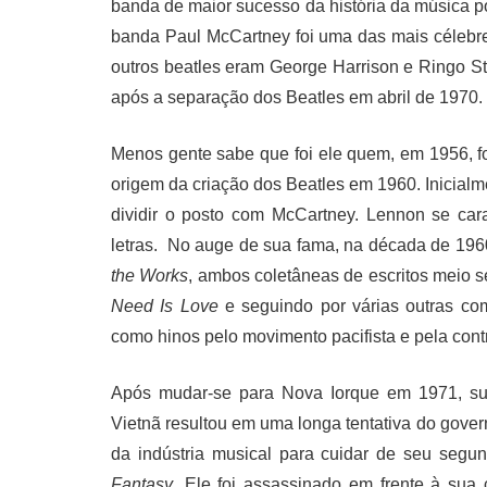
banda de maior sucesso da história da música p
banda Paul McCartney foi uma das mais célebr
outros beatles eram George Harrison e Ringo Sta
após a separação dos Beatles em abril de 1970.
Menos gente sabe que foi ele quem, em 1956, f
origem da criação dos Beatles em 1960. Inicialme
dividir o posto com McCartney. Lennon se car
letras. No auge de sua fama, na década de 1960,
the Works
, ambos coletâneas de escritos meio
Need Is Love
e seguindo por várias outras c
como hinos pelo movimento pacifista e pela cont
Após mudar-se para Nova Iorque em 1971, suas
Vietnã resultou em uma longa tentativa do gover
da indústria musical para cuidar de seu seg
Fantasy
. Ele foi assassinado em frente à su