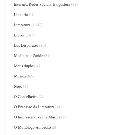
Internet, Redes Sociais, Blogosfera
(62)
Linkaria
(1)
Literatura
(1.307)
Livros
(261)
Los Disparates
(20)
Medicina e Saúde
(29)
Meus duplos
(4)
Música
(826)
Nojo
(63)
O Conselheiro
(2)
O Fracasso da Literatura
(4)
O Imprescindível na Música
(8)
O Monólogo Amoroso
(3)