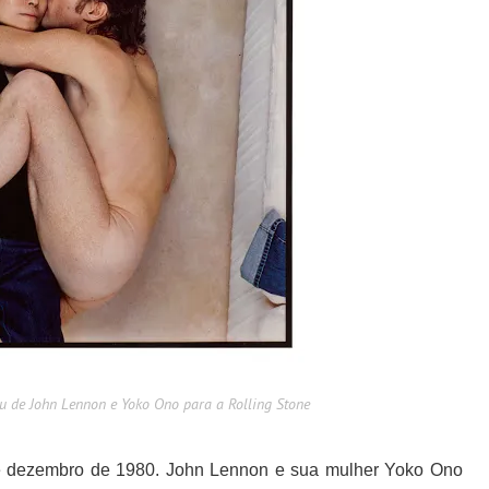
rou de John Lennon e Yoko Ono para a Rolling Stone
e dezembro de 1980. John Lennon e sua mulher Yoko Ono