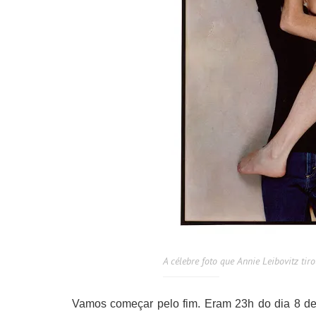
A célebre foto que Annie Leibovitz ti
Vamos começar pelo fim. Eram 23h do dia 8 d