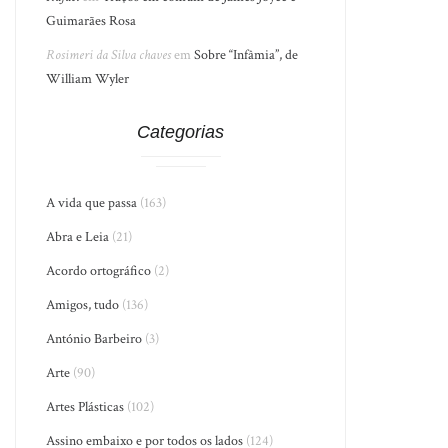
Guimarães Rosa
Rosimeri da Silva chaves
em
Sobre “Infâmia”, de
William Wyler
Categorias
A vida que passa
(163)
Abra e Leia
(21)
Acordo ortográfico
(2)
Amigos, tudo
(136)
António Barbeiro
(3)
Arte
(90)
Artes Plásticas
(102)
Assino embaixo e por todos os lados
(124)