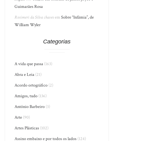
Guimarães Rosa
Rosimeri da Silva chaves
em
Sobre “Infâmia”, de
William Wyler
Categorias
A vida que passa
(163)
Abra e Leia
(21)
Acordo ortográfico
(2)
Amigos, tudo
(136)
António Barbeiro
(3)
Arte
(90)
Artes Plásticas
(102)
Assino embaixo e por todos os lados
(124)