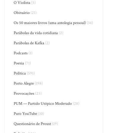
O Violista
(5)
Obituário
(21)
Os 50 maiores livros (uma antologia pessoal)
(34)
Parábolas da vida cotidiana
(2)
Parábolas de Kafka
(2)
Podcasts
(1)
Poesia
(71)
Política
(591)
Porto Alegre
(198)
Provocações
(25)
PUM — Partido Utópico Moderado
(28)
Puro YouTube
(10)
Questionário de Proust
(19)