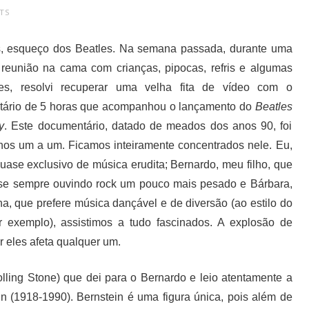
TS
, esqueço dos Beatles. Na semana passada, durante uma
a reunião na cama com crianças, pipocas, refris e algumas
ões, resolvi recuperar uma velha fita de vídeo com o
ário de 5 horas que acompanhou o lançamento do
Beatles
y
. Este documentário, datado de meados dos anos 90, foi
nos um a um. Ficamos inteiramente concentrados nele. Eu,
uase exclusivo de música erudita; Bernardo, meu filho, que
se sempre ouvindo rock um pouco mais pesado e Bárbara,
ha, que prefere música dançável e de diversão (ao estilo do
r exemplo), assistimos a tudo fascinados. A explosão de
r eles afeta qualquer um.
lling Stone) que dei para o Bernardo e leio atentamente a
n (1918-1990). Bernstein é uma figura única, pois além de