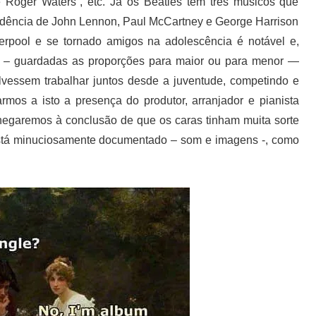
 Roger Waters”, etc. Já os Beatles têm três músicos que
cidência de John Lennon, Paul McCartney e George Harrison
pool e se tornado amigos na adolescência é notável e,
e – guardadas as proporções para maior ou para menor —
vessem trabalhar juntos desde a juventude, competindo e
rmos a isto a presença do produtor, arranjador e pianista
hegaremos à conclusão de que os caras tinham muita sorte
 está minuciosamente documentado – som e imagens -, como