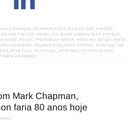
CHICO BUARQUE
,
ELEANOR RIGBY
,
FOR NO ONE
,
GEORGE
L FOLLOW THE SUN
,
IN MY LIFE
,
JOHN LENNON
,
LED ZEPPELIN
,
AN WOOD
,
OASIS
,
PAPERBACK WRITER
,
PAUL MCCARTNEY
,
PETE
,
ROGER WATERS
,
RUBBER SOUL
,
SGT. PEPPERS
,
SHE SAID SHE
EVER
,
THE FOOL ON THE HILL
,
THE WHO
,
TICKET TO RIDE
,
LP FROM MY FRIENDS
 com Mark Chapman,
n faria 80 anos hoje
OMMENT