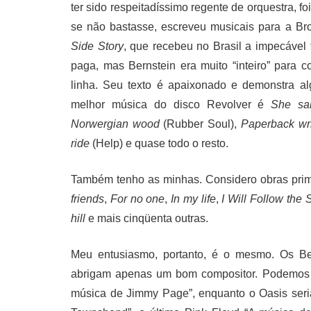
ter sido respeitadíssimo regente de orquestra, 
se não bastasse, escreveu musicais para a Br
Side Story
, que recebeu no Brasil a impecável
paga, mas Bernstein era muito “inteiro” para 
linha. Seu texto é apaixonado e demonstra al
melhor música do disco Revolver é
She sa
Norwergian wood
(Rubber Soul),
Paperback wri
ride
(Help) e quase todo o resto.
Também tenho as minhas. Considero obras pr
friends
,
For no one
,
In my life
,
I Will Follow the 
hill
e mais cinqüenta outras.
Meu entusiasmo, portanto, é o mesmo. Os Be
abrigam apenas um bom compositor. Podemos tr
música de Jimmy Page”, enquanto o Oasis seri