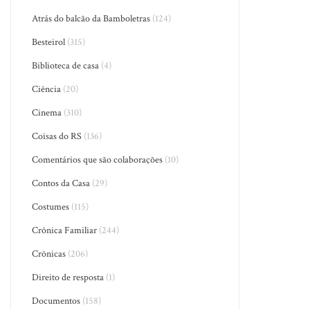
Atrás do balcão da Bamboletras
(124)
Besteirol
(315)
Biblioteca de casa
(4)
Ciência
(20)
Cinema
(310)
Coisas do RS
(136)
Comentários que são colaborações
(10)
Contos da Casa
(29)
Costumes
(115)
Crônica Familiar
(244)
Crônicas
(206)
Direito de resposta
(1)
Documentos
(158)