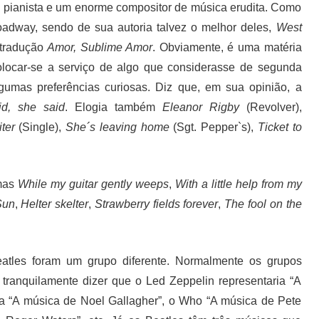
foi pianista e um enorme compositor de música erudita. Como
oadway, sendo de sua autoria talvez o melhor deles,
West
 tradução
Amor, Sublime Amor
. Obviamente, é uma matéria
colocar-se a serviço de algo que considerasse de segunda
gumas preferências curiosas. Diz que, em sua opinião, a
id, she said
. Elogia também
Eleanor Rigby
(Revolver),
ter
(Single),
She´s leaving home
(Sgt. Pepper`s),
Ticket to
imas
While my guitar gently weeps
,
With a little help from my
Sun
,
Helter skelter
,
Strawberry fields forever
,
The fool on the
atles foram um grupo diferente. Normalmente os grupos
anquilamente dizer que o Led Zeppelin representaria “A
a “A música de Noel Gallagher”, o Who “A música de Pete