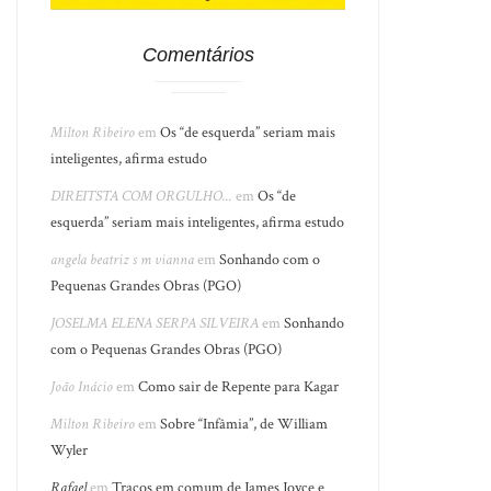
Comentários
Milton Ribeiro
em
Os “de esquerda” seriam mais
inteligentes, afirma estudo
DIREITSTA COM ORGULHO...
em
Os “de
esquerda” seriam mais inteligentes, afirma estudo
angela beatriz s m vianna
em
Sonhando com o
Pequenas Grandes Obras (PGO)
JOSELMA ELENA SERPA SILVEIRA
em
Sonhando
com o Pequenas Grandes Obras (PGO)
João Inácio
em
Como sair de Repente para Kagar
Milton Ribeiro
em
Sobre “Infâmia”, de William
Wyler
Rafael
em
Traços em comum de James Joyce e