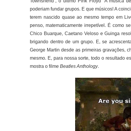
Townshend”, o último Pink Floyd “A música de
poderiam fundar grupos. E que músicos! A coin
terem nascido quase ao mesmo tempo em Liver
penso, matematicamente irrepetível. É como s
Chico Buarque, Caetano Veloso e Guinga resol
brigando dentro de um grupo. E, se acrescenta
George Martin desde as primeiras gravações, c
mesmo. E, para nossa sorte, todo o resultado
mostra o filme
Beatles Anthology
.