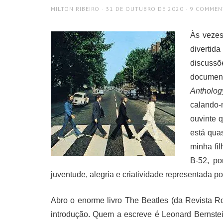
AUTHOR
POSTED
MILTON RIBEIRO
31 DE OUTUBRO DE 2020
9 COMMEN
ON
Às vezes
divertid
discuss
document
Antholog
calando-
ouvinte q
está qua
minha fil
B-52, po
juventude, alegria e criatividade representada po
Abro o enorme livro The Beatles (da Revista Ro
introdução. Quem a escreve é Leonard Bernstei