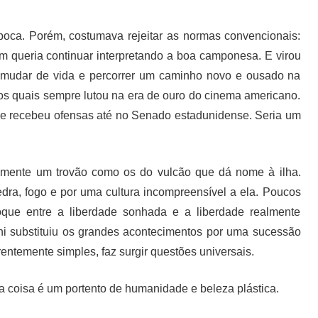
época. Porém, costumava rejeitar as normas convencionais:
em queria continuar interpretando a boa camponesa. E virou
 mudar de vida e percorrer um caminho novo e ousado na
a os quais sempre lutou na era de ouro do cinema americano.
ni e recebeu ofensas até no Senado estadunidense. Seria um
lmente um trovão como os do vulcão que dá nome à ilha.
edra, fogo e por uma cultura incompreensível a ela. Poucos
oque entre a liberdade sonhada e a liberdade realmente
ni substituiu os grandes acontecimentos por uma sucessão
entemente simples, faz surgir questões universais.
e a coisa é um portento de humanidade e beleza plástica.