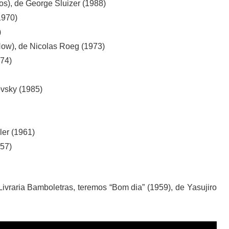
s), de George Sluizer (1988)
1970)
)
ow), de Nicolas Roeg (1973)
974)
ovsky (1985)
ler (1961)
957)
Livraria Bamboletras, teremos “Bom dia” (1959), de Yasujiro