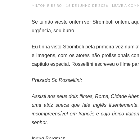
AUTHOR
POSTED
MILTON RIBEIRO
16 DE JUNHO DE 2026
LEAVE A COM
ON
Se tu não vieste ontem ver Stromboli ontem, aqu
urgência, seu burro.
Eu tinha visto Stromboli pela primeira vez num 
e imagens, com os atores não profissionais co
capítulo especial. Rossellini escreveu o filme pa
Prezado Sr. Rossellini:
Assisti aos seus dois filmes, Roma, Cidade Abert
uma atriz sueca que fale inglês fluentement
incompreensível em francês e cujo único italian
senhor.
Ingrid Bergman