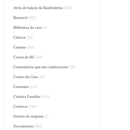
Atrás do balcão da Bamboletras
(124)
Besteirol
(315)
Biblioteca de casa
(4)
Ciência
(20)
Cinema
(310)
Coisas do RS
(136)
Comentários que são colaborações
(10)
Contos da Casa
(29)
Costumes
(115)
Crônica Familiar
(244)
Crônicas
(206)
Direito de resposta
(1)
Documentos
(158)