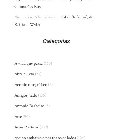
Guimarães Rosa
Rosimeri da Silva chaves
em
Sobre “Infâmia”, de
William Wyler
Categorias
A vida que passa
(163)
Abra e Leia
(21)
Acordo ortográfico
(2)
Amigos, tudo
(136)
António Barbeiro
(3)
Arte
(90)
Artes Plásticas
(102)
Assino embaixo e por todos os lados
(124)