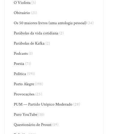
O Violista
(5)
Obituário
(21)
Os 50 maiores livros (uma antologia pessoal)
(34)
Parábolas da vida cotidiana
(2)
Parábolas de Kafka
(2)
Podcasts
(1)
Poesia
(71)
Política
(591)
Porto Alegre
(198)
Provocações
(25)
PUM — Partido Utópico Moderado
(28)
Puro YouTube
(10)
Questionário de Proust
(19)