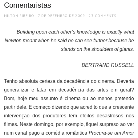
Comentaristas
AUTHOR
POSTED
MILTON RIBEIRO
7 DE DEZEMBRO DE 2009
23 COMMENTS
ON
Building upon each other’s knowledge is exactly what
Newton meant when he said he can see further because he
stands on the shoulders of giants.
BERTRAND RUSSELL
Tenho absoluta certeza da decadência do cinema. Deveria
generalizar e falar em decadência das artes em geral?
Bom, hoje meu assunto é cinema ou ao menos pretendo
partir dele. E começo dizendo que acredito que a crescente
intervenção dos produtores tem efeitos desastrosos nos
filmes. Neste domingo, por exemplo, fiquei surpreso ao ver
num canal pago a comédia romântica
Procura-se um Amor