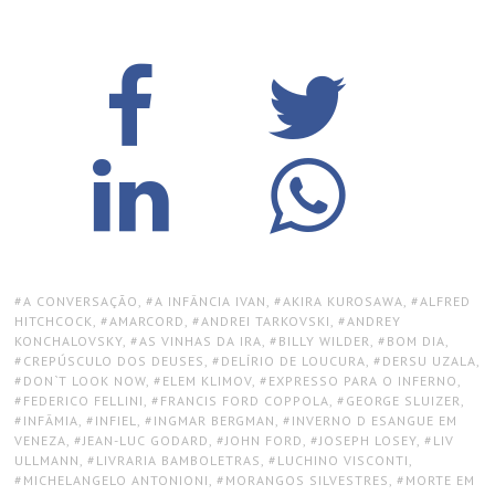
TAGS:
A CONVERSAÇÃO
,
A INFÂNCIA IVAN
,
AKIRA KUROSAWA
,
ALFRED
HITCHCOCK
,
AMARCORD
,
ANDREI TARKOVSKI
,
ANDREY
KONCHALOVSKY
,
AS VINHAS DA IRA
,
BILLY WILDER
,
BOM DIA
,
CREPÚSCULO DOS DEUSES
,
DELÍRIO DE LOUCURA
,
DERSU UZALA
,
DON`T LOOK NOW
,
ELEM KLIMOV
,
EXPRESSO PARA O INFERNO
,
FEDERICO FELLINI
,
FRANCIS FORD COPPOLA
,
GEORGE SLUIZER
,
INFÂMIA
,
INFIEL
,
INGMAR BERGMAN
,
INVERNO D ESANGUE EM
VENEZA
,
JEAN-LUC GODARD
,
JOHN FORD
,
JOSEPH LOSEY
,
LIV
ULLMANN
,
LIVRARIA BAMBOLETRAS
,
LUCHINO VISCONTI
,
MICHELANGELO ANTONIONI
,
MORANGOS SILVESTRES
,
MORTE EM