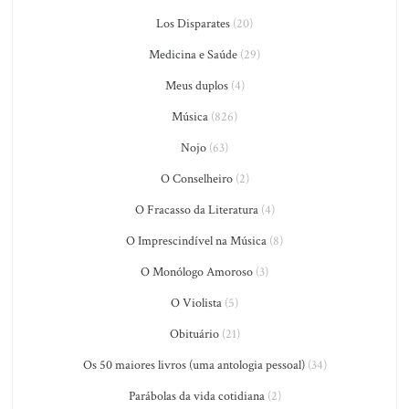
Los Disparates
(20)
Medicina e Saúde
(29)
Meus duplos
(4)
Música
(826)
Nojo
(63)
O Conselheiro
(2)
O Fracasso da Literatura
(4)
O Imprescindível na Música
(8)
O Monólogo Amoroso
(3)
O Violista
(5)
Obituário
(21)
Os 50 maiores livros (uma antologia pessoal)
(34)
Parábolas da vida cotidiana
(2)