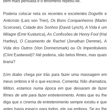
bem mais pensada e o fenômeno repetiu-se.
Poderia colocar nela os recentes e excelentes
Dogville
e
Anticristo
(Lars von Trier),
Os Bons Companheiros
(Martin
Scorcese),
Cidade dos Sonhos
(David Lynch),
A Vida é um
Milagre
(Emir Kusturica),
As Confissões de Henry Fool
(Hal
Hartley),
O Casamento de Rachel
(Jonathan Demme),
A
Vida dos Outros
(Von Donnersmark) ou
Os Imperdoáveis
(Clint Eastwood)? Até poderia, são belos filmes, mas quais
tiraria?
(Um diabo chega por trás para fazer uma massagem em
meus ombros e lê o que escrevo. Comenta:
Não dramatiza,
Milton, estamos numa época em que deixaram de fazer
filmes de arte para fazer entretenimento.
Antes que eu lhe
diga que o cinema de entretenimento sempre existiu e que
antes havia espaço para todos, ele vai embora. Se eu lhe