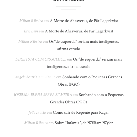
Milton Ribeiro
em
A Morte de Ahasverus, de Pär Lagerkvist
Eric Levi
em
A Morte de Ahasverus, de Pär Lagerkvist
Milton Ribeiro
em
Os “de esquerda” seriam mais inteligentes,
afirma estudo
DIREITSTA COM ORGULHO...
em
Os “de esquerda” seriam mais
inteligentes, afirma estudo
angela beatriz s m vianna
em
Sonhando com o Pequenas Grandes
Obras (PGO)
JOSELMA ELENA SERPA SILVEIRA
em
Sonhando com o Pequenas
Grandes Obras (PGO)
João Inácio
em
Como sair de Repente para Kagar
Milton Ribeiro
em
Sobre “Infâmia”, de William Wyler