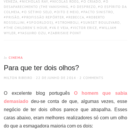
VENEZA
,
NICHOLAS RAY
,
NICOLAS ROEG
,
O CRIADO
,
O
DESAPARECIMENTO (THE VANISHING
,
O DESPREZO
,
O ESPÍRITO DA
COLMEIA
,
O SÉTIMO SELO
,
OITO E MEIO
,
PACTO SINISTRO
,
PRISÃO
,
PROFISSÃO REPÓRTER
,
REBECCA
,
ROBERTO
ROSSELLINI
,
SPOORLOOS)
,
STROMBOLI
,
SUNSET BOULEVARD
,
THE CHILDREN'S HOUR
,
VÁ E VEJA
,
VICTOR ERICE
,
WILLIAM
WYLER
,
YASUJIRO OZU
,
ZABRISKIE POINT
CINEMA
In
Para que ter dois olhos?
AUTHOR
POSTED
MILTON RIBEIRO
22 DE JUNHO DE 2014
2 COMMENTS
ON
O excelente blog português
O homem que sabia
demasiado
deu-se conta de que, algumas vezes, esse
negócio de ter dois olhos parece que atrapalha. Esses
caras abaixo, eram melhores realizadores só com um olho
do que a esmagadora maioria com os dois: