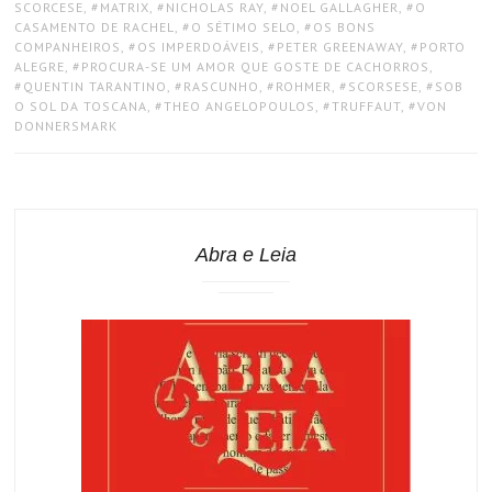
SCORCESE
,
MATRIX
,
NICHOLAS RAY
,
NOEL GALLAGHER
,
O
CASAMENTO DE RACHEL
,
O SÉTIMO SELO
,
OS BONS
COMPANHEIROS
,
OS IMPERDOÁVEIS
,
PETER GREENAWAY
,
PORTO
ALEGRE
,
PROCURA-SE UM AMOR QUE GOSTE DE CACHORROS
,
QUENTIN TARANTINO
,
RASCUNHO
,
ROHMER
,
SCORSESE
,
SOB
O SOL DA TOSCANA
,
THEO ANGELOPOULOS
,
TRUFFAUT
,
VON
DONNERSMARK
Abra e Leia