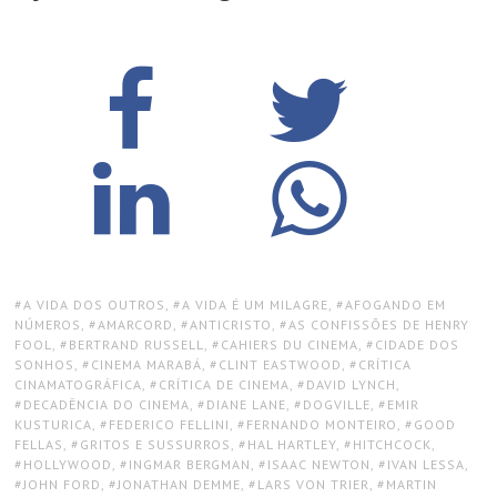
TAGS:
A VIDA DOS OUTROS
,
A VIDA É UM MILAGRE
,
AFOGANDO EM
NÚMEROS
,
AMARCORD
,
ANTICRISTO
,
AS CONFISSÕES DE HENRY
FOOL
,
BERTRAND RUSSELL
,
CAHIERS DU CINEMA
,
CIDADE DOS
SONHOS
,
CINEMA MARABÁ
,
CLINT EASTWOOD
,
CRÍTICA
CINAMATOGRÁFICA
,
CRÍTICA DE CINEMA
,
DAVID LYNCH
,
DECADÊNCIA DO CINEMA
,
DIANE LANE
,
DOGVILLE
,
EMIR
KUSTURICA
,
FEDERICO FELLINI
,
FERNANDO MONTEIRO
,
GOOD
FELLAS
,
GRITOS E SUSSURROS
,
HAL HARTLEY
,
HITCHCOCK
,
HOLLYWOOD
,
INGMAR BERGMAN
,
ISAAC NEWTON
,
IVAN LESSA
,
JOHN FORD
,
JONATHAN DEMME
,
LARS VON TRIER
,
MARTIN