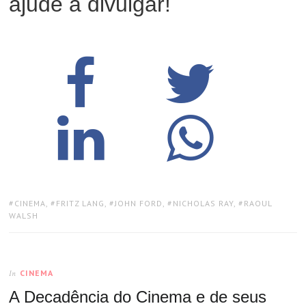
ajude a divulgar!
TAGS:
CINEMA
,
FRITZ LANG
,
JOHN FORD
,
NICHOLAS RAY
,
RAOUL
WALSH
CINEMA
In
A Decadência do Cinema e de seus