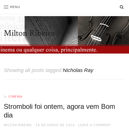
SE
MENU
Milton Ribeiro
Showing all posts tagged
Nicholas Ray
CINEMA
In
Stromboli foi ontem, agora vem Bom
dia
AUTHOR
POSTED
MILTON RIBEIRO
16 DE JUNHO DE 2026
LEAVE A COMMENT