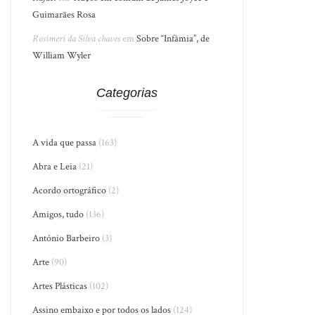
Guimarães Rosa
Rosimeri da Silva chaves
em
Sobre “Infâmia”, de
William Wyler
Categorias
A vida que passa
(163)
Abra e Leia
(21)
Acordo ortográfico
(2)
Amigos, tudo
(136)
António Barbeiro
(3)
Arte
(90)
Artes Plásticas
(102)
Assino embaixo e por todos os lados
(124)