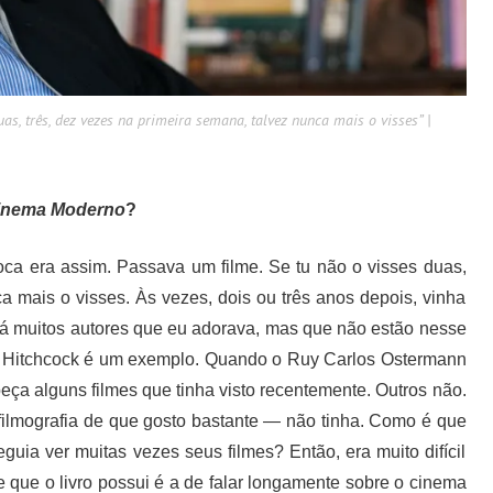
as, três, dez vezes na primeira semana, talvez nunca mais o visses” |
Cinema Moderno
?
oca era assim. Passava um filme. Se tu não o visses duas,
a mais o visses. Às vezes, dois ou três anos depois, vinha
 há muitos autores que eu adorava, mas que não estão nesse
os. Hitchcock é um exemplo. Quando o Ruy Carlos Ostermann
beça alguns filmes que tinha visto recentemente. Outros não.
ilmografia de que gosto bastante — não tinha. Como é que
uia ver muitas vezes seus filmes? Então, era muito difícil
 que o livro possui é a de falar longamente sobre o cinema