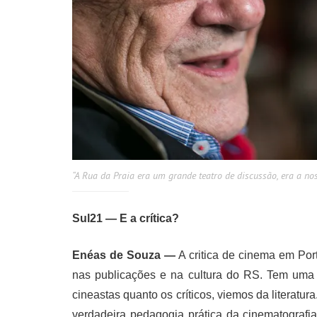
“A Rua da Praia era um grande teatro de discussão, era a no
Sul21 — E a crítica?
Enéas de Souza —
A critica de cinema em Por
nas publicações e na cultura do RS. Tem uma c
cineastas quanto os críticos, viemos da literatu
verdadeira pedagogia prática da cinematografia