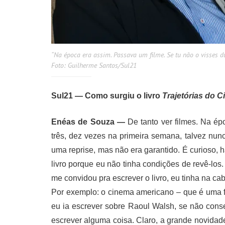
“Na época era assim. Passava um filme. Se tu não o visses du
Foto: Guilherme Santos/Sul21
Sul21 — Como surgiu o livro
Trajetórias do 
Enéas de Souza —
De tanto ver filmes. Na ép
três, dez vezes na primeira semana, talvez nunc
uma reprise, mas não era garantido. É curioso,
livro porque eu não tinha condições de revê-l
me convidou pra escrever o livro, eu tinha na ca
Por exemplo: o cinema americano – que é uma f
eu ia escrever sobre Raoul Walsh, se não conseg
escrever alguma coisa. Claro, a grande novidade