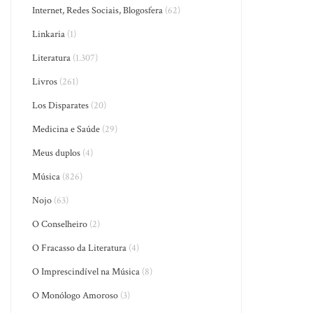
Internet, Redes Sociais, Blogosfera
(62)
Linkaria
(1)
Literatura
(1.307)
Livros
(261)
Los Disparates
(20)
Medicina e Saúde
(29)
Meus duplos
(4)
Música
(826)
Nojo
(63)
O Conselheiro
(2)
O Fracasso da Literatura
(4)
O Imprescindível na Música
(8)
O Monólogo Amoroso
(3)