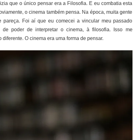
dizia que o único pensar era a Filosofia. E eu combatia esta
 obviamente, o cinema também pensa. Na época, muita gente
que pareça. Foi aí que eu comecei a vincular meu passado
de poder de interpretar o cinema, à filosofia. Isso me
 diferente. O cinema era uma forma de pensar.