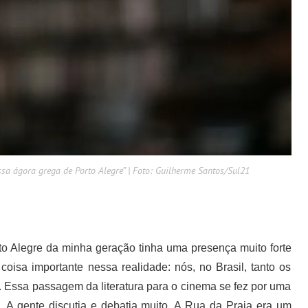
ssa ágora grega de Porto Alegre” | Foto: Guilherme Santos/Sul21
to Alegre da minha geração tinha uma presença muito forte
oisa importante nessa realidade: nós, no Brasil, tanto os
ra. Essa passagem da literatura para o cinema se fez por uma
. A gente discutia e debatia muito. A Rua da Praia era um