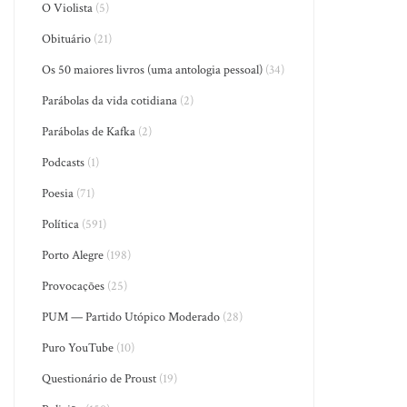
O Violista
(5)
Obituário
(21)
Os 50 maiores livros (uma antologia pessoal)
(34)
Parábolas da vida cotidiana
(2)
Parábolas de Kafka
(2)
Podcasts
(1)
Poesia
(71)
Política
(591)
Porto Alegre
(198)
Provocações
(25)
PUM — Partido Utópico Moderado
(28)
Puro YouTube
(10)
Questionário de Proust
(19)