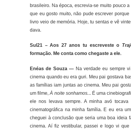
brasileiro. Na época, escrevia-se muito pouco 
que eu gosto muito, não pude escrever porque 
livro veio de memória. Hoje, tu sentas e vê vi
dava.
Sul21 – Aos 27 anos tu escreveste o
Traj
formação. Me conta como chegaste a ele.
Enéas de Souza —
Na verdade eu sempre vi
cinema quando eu era guri. Meu pai gostava ba
as famílias iam juntas ao cinema. Meu pai gos
um filme,
À noite sonhamos.
.. É uma cinebiogra
ele nos levava sempre. A minha avó tocava 
cinematográfica na minha família. E eu era u
cheguei à conclusão que seria uma boa ideia faz
cinema. Aí fiz vestibular, passei e logo vi 