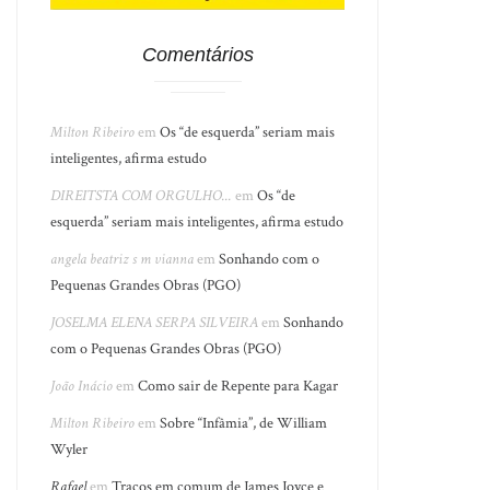
Comentários
Milton Ribeiro
em
Os “de esquerda” seriam mais
inteligentes, afirma estudo
DIREITSTA COM ORGULHO...
em
Os “de
esquerda” seriam mais inteligentes, afirma estudo
angela beatriz s m vianna
em
Sonhando com o
Pequenas Grandes Obras (PGO)
JOSELMA ELENA SERPA SILVEIRA
em
Sonhando
com o Pequenas Grandes Obras (PGO)
João Inácio
em
Como sair de Repente para Kagar
Milton Ribeiro
em
Sobre “Infâmia”, de William
Wyler
Rafael
em
Traços em comum de James Joyce e