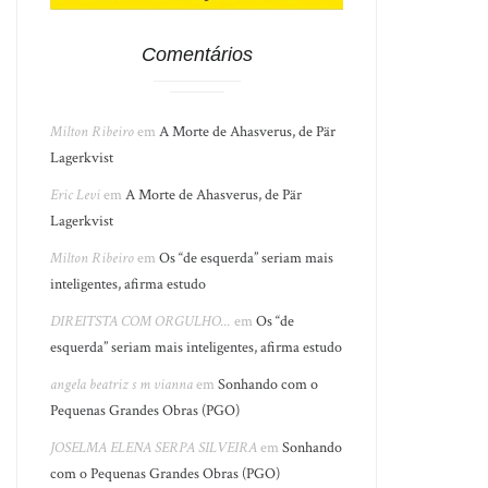
Comentários
Milton Ribeiro
em
A Morte de Ahasverus, de Pär
Lagerkvist
Eric Levi
em
A Morte de Ahasverus, de Pär
Lagerkvist
Milton Ribeiro
em
Os “de esquerda” seriam mais
inteligentes, afirma estudo
DIREITSTA COM ORGULHO...
em
Os “de
esquerda” seriam mais inteligentes, afirma estudo
angela beatriz s m vianna
em
Sonhando com o
Pequenas Grandes Obras (PGO)
JOSELMA ELENA SERPA SILVEIRA
em
Sonhando
com o Pequenas Grandes Obras (PGO)