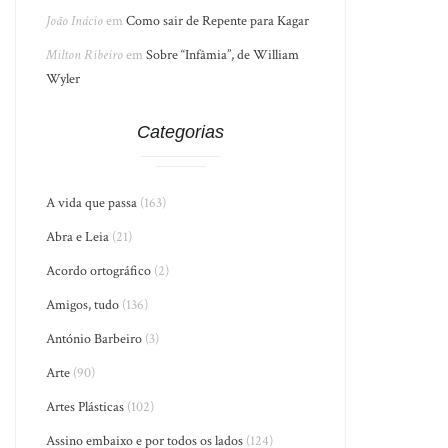
João Inácio
em
Como sair de Repente para Kagar
Milton Ribeiro
em
Sobre “Infâmia”, de William
Wyler
Categorias
A vida que passa
(163)
Abra e Leia
(21)
Acordo ortográfico
(2)
Amigos, tudo
(136)
António Barbeiro
(3)
Arte
(90)
Artes Plásticas
(102)
Assino embaixo e por todos os lados
(124)