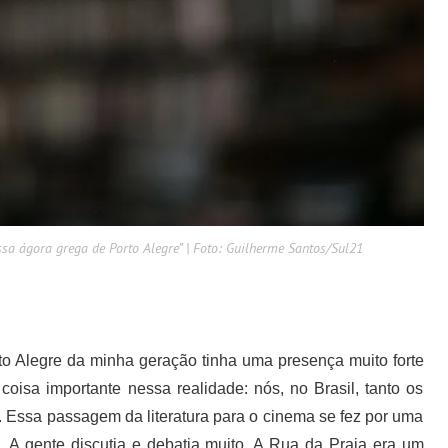
ssa ágora grega de Porto Alegre” | Foto: Guilherme Santos/Sul21
to Alegre da minha geração tinha uma presença muito forte
oisa importante nessa realidade: nós, no Brasil, tanto os
ra. Essa passagem da literatura para o cinema se fez por uma
. A gente discutia e debatia muito. A Rua da Praia era um