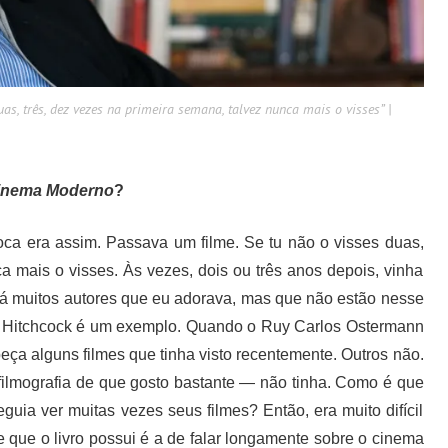
as, três, dez vezes na primeira semana, talvez nunca mais o visses” |
Cinema Moderno
?
oca era assim. Passava um filme. Se tu não o visses duas,
a mais o visses. Às vezes, dois ou três anos depois, vinha
 há muitos autores que eu adorava, mas que não estão nesse
os. Hitchcock é um exemplo. Quando o Ruy Carlos Ostermann
beça alguns filmes que tinha visto recentemente. Outros não.
ilmografia de que gosto bastante — não tinha. Como é que
uia ver muitas vezes seus filmes? Então, era muito difícil
 que o livro possui é a de falar longamente sobre o cinema