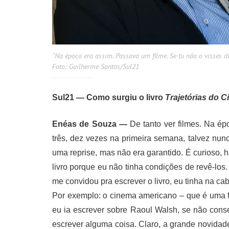
“Na época era assim. Passava um filme. Se tu não o visses du
Foto: Guilherme Santos/Sul21
Sul21 — Como surgiu o livro
Trajetórias do 
Enéas de Souza —
De tanto ver filmes. Na ép
três, dez vezes na primeira semana, talvez nunc
uma reprise, mas não era garantido. É curioso,
livro porque eu não tinha condições de revê-l
me convidou pra escrever o livro, eu tinha na ca
Por exemplo: o cinema americano – que é uma f
eu ia escrever sobre Raoul Walsh, se não conseg
escrever alguma coisa. Claro, a grande novidade