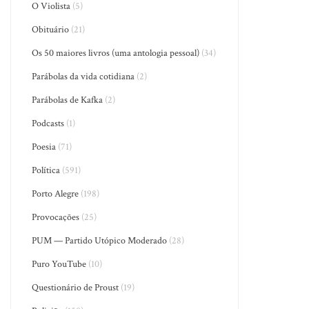
O Violista
(5)
Obituário
(21)
Os 50 maiores livros (uma antologia pessoal)
(34)
Parábolas da vida cotidiana
(2)
Parábolas de Kafka
(2)
Podcasts
(1)
Poesia
(71)
Política
(591)
Porto Alegre
(198)
Provocações
(25)
PUM — Partido Utópico Moderado
(28)
Puro YouTube
(10)
Questionário de Proust
(19)