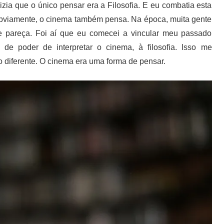
dizia que o único pensar era a Filosofia. E eu combatia esta
 obviamente, o cinema também pensa. Na época, muita gente
que pareça. Foi aí que eu comecei a vincular meu passado
de poder de interpretar o cinema, à filosofia. Isso me
 diferente. O cinema era uma forma de pensar.