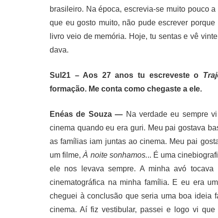
brasileiro. Na época, escrevia-se muito pouco 
que eu gosto muito, não pude escrever porque 
livro veio de memória. Hoje, tu sentas e vê vi
dava.
Sul21 – Aos 27 anos tu escreveste o
Traj
formação. Me conta como chegaste a ele.
Enéas de Souza —
Na verdade eu sempre vi
cinema quando eu era guri. Meu pai gostava ba
as famílias iam juntas ao cinema. Meu pai gos
um filme,
À noite sonhamos.
.. É uma cinebiogra
ele nos levava sempre. A minha avó tocava 
cinematográfica na minha família. E eu era u
cheguei à conclusão que seria uma boa ideia faz
cinema. Aí fiz vestibular, passei e logo vi 