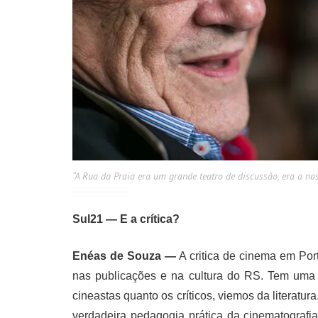
“A Rua da Praia era um grande teatro de discussão, era a no
Sul21 — E a crítica?
Enéas de Souza —
A critica de cinema em Por
nas publicações e na cultura do RS. Tem uma c
cineastas quanto os críticos, viemos da literatu
verdadeira pedagogia prática da cinematografia