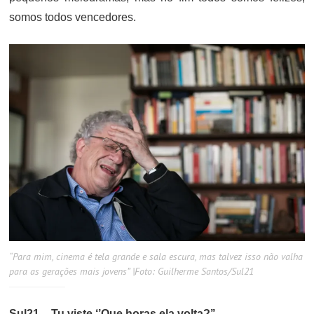
somos todos vencedores.
“Para mim, cinema é tela grande e sala escura, mas talvez isso não valha
para as gerações mais jovens” |Foto: Guilherme Santos/Sul21
Sul21 – Tu viste ‘’Que horas ela volta?’’