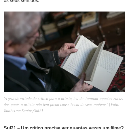
os seus sentidos.
“A grande virtude do crítico para o artista, é a de iluminar aquelas zonas
das quais o artista não tem plena consciência de seus motivos” | Foto:
Guilherme Santos/Sul21
Sul21 – Um critico precisa ver quantas vezes um filme?