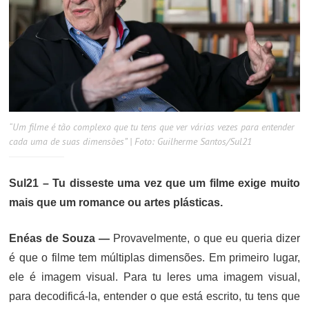
“Um filme é tão complexo que tu tens que ver várias vezes para entender
cada uma de suas dimensões” | Foto: Guilherme Santos/Sul21
Sul21 – Tu disseste uma vez que um filme exige muito
mais que um romance ou artes plásticas.
Enéas de Souza —
Provavelmente, o que eu queria dizer
é que o filme tem múltiplas dimensões. Em primeiro lugar,
ele é imagem visual. Para tu leres uma imagem visual,
para decodificá-la, entender o que está escrito, tu tens que