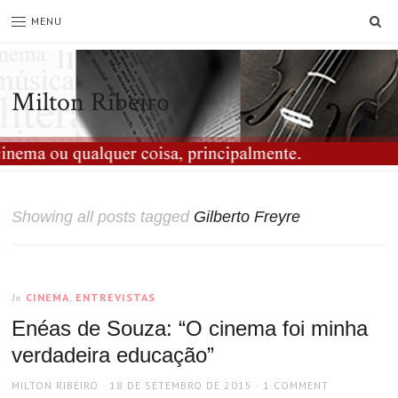
SE
MENU
Milton Ribeiro
Showing all posts tagged
Gilberto Freyre
CINEMA
,
ENTREVISTAS
In
Enéas de Souza: “O cinema foi minha
verdadeira educação”
AUTHOR
POSTED
MILTON RIBEIRO
18 DE SETEMBRO DE 2015
1 COMMENT