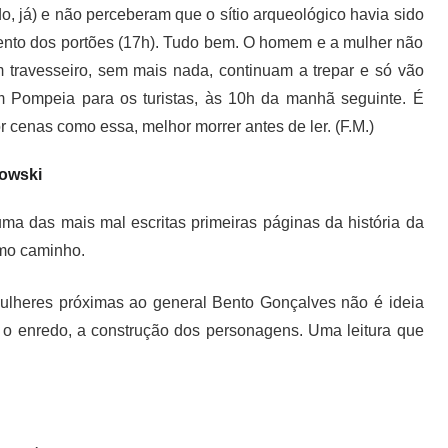
o, já) e não perceberam que o sítio arqueológico havia sido
mento dos portões (17h). Tudo bem. O homem e a mulher não
ravesseiro, sem mais nada, continuam a trepar e só vão
em Pompeia para os turistas, às 10h da manhã seguinte. É
r cenas como essa, melhor morrer antes de ler. (F.M.)
howski
a das mais mal escritas primeiras páginas da história da
esmo caminho.
mulheres próximas ao general Bento Gonçalves não é ideia
a, o enredo, a construção dos personagens. Uma leitura que