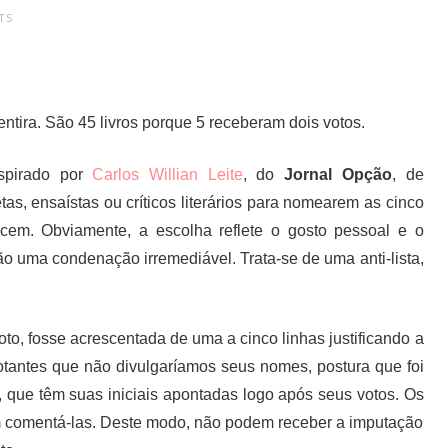
TS
ntira. São 45 livros porque 5 receberam dois votos.
nspirado por
Car­los Wil­li­an Lei­te
, do
Jornal Opção
, de
as, ensaístas ou críticos literários para nomearem as cinco
ecem. Obviamente, a escolha reflete o gosto pessoal e o
o uma condenação irremediável. Trata-se de uma anti-lista,
oto, fosse acrescentada de uma a cinco linhas justificando a
votantes que não divulgaríamos seus nomes, postura que foi
, que têm suas iniciais apontadas logo após seus votos. Os
em comentá-las. Deste modo, não podem receber a imputação