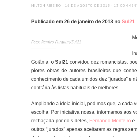
AUTHOR
POSTED
MILTON RIBEIRO
16 DE AGOSTO DE 2013
13 COMMEN
ON
Publicado em 26 de janeiro de 2013 no
Sul21
Me
Foto: Ramiro Furquim/Sul21
I
Goiânia, o
Sul21
convidou dez romancistas, poet
piores obras de autores brasileiros que conh
conhecimento de cada um dos dez “jurados” e nã
contrária às listas habituais de melhores.
Ampliando a ideia inicial, pedimos que, a cada v
escolha. Por iniciativa nossa, informamos aos 
rechaçada por dois deles,
Fernando Monteiro
e 
outros “jurados” apenas aceitaram as regras s