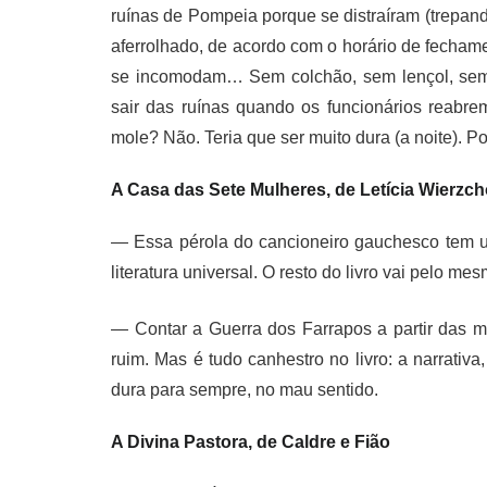
ruínas de Pompeia porque se distraíram (trepand
aferrolhado, de acordo com o horário de fecha
se incomodam… Sem colchão, sem lençol, sem t
sair das ruínas quando os funcionários reabr
mole? Não. Teria que ser muito dura (a noite). Po
A Casa das Sete Mulheres, de Letícia Wierzc
— Essa pérola do cancioneiro gauchesco tem um
literatura universal. O resto do livro vai pelo m
— Contar a Guerra dos Farrapos a partir das 
ruim. Mas é tudo canhestro no livro: a narrativ
dura para sempre, no mau sentido.
A Divina Pastora, de Caldre e Fião