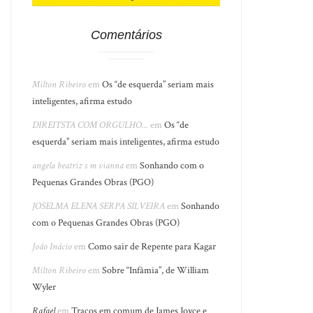
Comentários
Milton Ribeiro
em
Os “de esquerda” seriam mais
inteligentes, afirma estudo
DIREITSTA COM ORGULHO...
em
Os “de
esquerda” seriam mais inteligentes, afirma estudo
angela beatriz s m vianna
em
Sonhando com o
Pequenas Grandes Obras (PGO)
JOSELMA ELENA SERPA SILVEIRA
em
Sonhando
com o Pequenas Grandes Obras (PGO)
João Inácio
em
Como sair de Repente para Kagar
Milton Ribeiro
em
Sobre “Infâmia”, de William
Wyler
Rafael
em
Traços em comum de James Joyce e