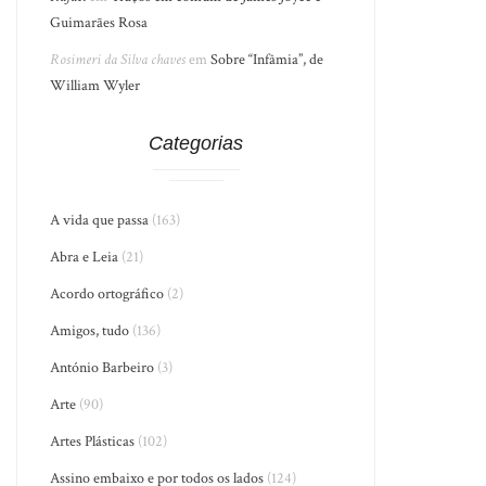
Guimarães Rosa
Rosimeri da Silva chaves
em
Sobre “Infâmia”, de
William Wyler
Categorias
A vida que passa
(163)
Abra e Leia
(21)
Acordo ortográfico
(2)
Amigos, tudo
(136)
António Barbeiro
(3)
Arte
(90)
Artes Plásticas
(102)
Assino embaixo e por todos os lados
(124)