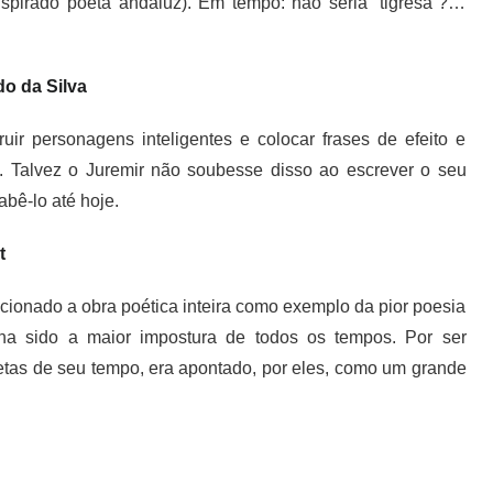
inspirado poeta andaluz). Em tempo: não seria “tigresa”?…
do da Silva
uir personagens inteligentes e colocar frases de efeito e
Talvez o Juremir não soubesse disso ao escrever o seu
abê-lo até hoje.
t
ncionado a obra poética inteira como exemplo da pior poesia
enha sido a maior impostura de todos os tempos. Por ser
etas de seu tempo, era apontado, por eles, como um grande