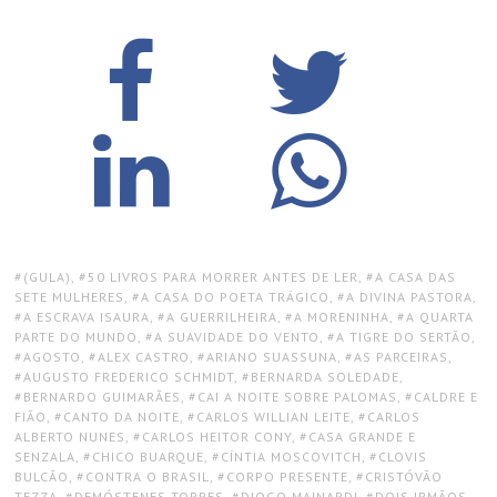
TAGS:
(GULA)
,
50 LIVROS PARA MORRER ANTES DE LER
,
A CASA DAS
SETE MULHERES
,
A CASA DO POETA TRÁGICO
,
A DIVINA PASTORA
,
A ESCRAVA ISAURA
,
A GUERRILHEIRA
,
A MORENINHA
,
A QUARTA
PARTE DO MUNDO
,
A SUAVIDADE DO VENTO
,
A TIGRE DO SERTÃO
,
AGOSTO
,
ALEX CASTRO
,
ARIANO SUASSUNA
,
AS PARCEIRAS
,
AUGUSTO FREDERICO SCHMIDT
,
BERNARDA SOLEDADE
,
BERNARDO GUIMARÃES
,
CAI A NOITE SOBRE PALOMAS
,
CALDRE E
FIÃO
,
CANTO DA NOITE
,
CAR­LOS WIL­LI­AN LEI­TE
,
CARLOS
ALBERTO NUNES
,
CARLOS HEITOR CONY
,
CASA GRANDE E
SENZALA
,
CHICO BUARQUE
,
CÍNTIA MOSCOVITCH
,
CLOVIS
BULCÃO
,
CONTRA O BRASIL
,
CORPO PRESENTE
,
CRISTÓVÃO
TEZZA
,
DEMÓSTENES TORRES
,
DIOGO MAINARDI
,
DOIS IRMÃOS
,