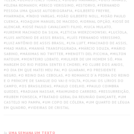
ELENA ROMANOV
,
ERICO VERISSIMO
,
ESTORVO
,
FERNANDO
PESSOA UMA QUASE AUTOBIOGRAFIA
,
GILBERTO FREYRE
,
HARMADA
,
ÍNDIO VARGAS
,
JOÃO GILBERTO NOLL
,
JOÃO PAULO
CUENCA
,
JOAQUIM MANUEL DE MACEDO
,
JORNAL OPÇÃO
,
JOSÉ DE
ALENCAR
,
JOSÉ PAULO CAVALCANTI FILHO
,
JUCA MULATO
,
JUREMIR MACHADO DA SILVA
,
LETICIA WIERZCHOWSKI
,
LUCÍOLA
,
LUIS ANTONIO DE ASSIS BRASIL
,
LUÍS FERNANDO VERISSIMO
,
LUIZ ANTÔNIO DE ASSIS BRASIL
,
LYA LUFT
,
MACHADO DE ASSIS
,
MAD MARIA
,
MANHÃ TRANSFIGURADA
,
MÁRCIO SOUZA
,
MÁRIO
SABINO
,
MÁXIMAS NO TWITTER
,
MENOTTI DEL PICCHIA
,
MILTON
HATOUM
,
MONTEIRO LOBATO
,
MULHER DE UM HOMEM SÓ
,
NA
MARGEM DO RIO PIEDRA SENTEI E CHOREI
,
O CLUBE DOS ANJOS
,
O DIA EM QUE MATEI MEU PAI
,
O GUARANI
,
O PRESIDENTE
NEGRO
,
O REINO DAS CEBOLAS
,
O ROMANCE D`A PEDRA DO REINO
E O PRÍNCIPE DE SANGUE DO VAI-E-VOLTA
,
OLHAI OS LÍRIOS DO
CAMPO
,
OS BRASILEIDAS
,
PAULO COELHO
,
PAULO COIMBRA
GUEDES
,
RADUAN NASSAR
,
RAIMUNDO CARRERO
,
RESSURREIÇÃO
,
RUBEM FONSECA
,
TRATADO GERAL DA REUNIÃO DANÇANTE
,
UM
CASTELO NO PAMPA
,
UM COPO DE CÓLERA
,
UM QUARTO DE LÉGUA
EM QUADRO
,
VIDEIRAS DE CRISTAL
UMA SEMANA UM TEXTO
In