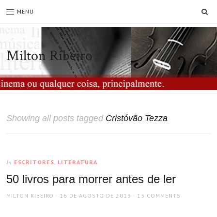
SE
MENU
Milton Ribeiro
Showing all posts tagged
Cristóvão Tezza
ESCRITORES
,
LITERATURA
In
50 livros para morrer antes de ler
AUTHOR
POSTED
MILTON RIBEIRO
16 DE AGOSTO DE 2013
13 COMMENTS
ON