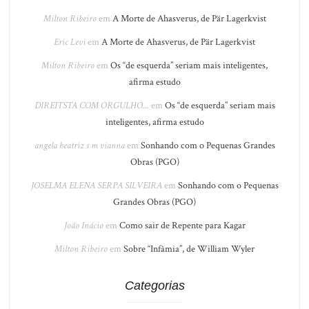
Milton Ribeiro
em
A Morte de Ahasverus, de Pär Lagerkvist
Eric Levi
em
A Morte de Ahasverus, de Pär Lagerkvist
Milton Ribeiro
em
Os “de esquerda” seriam mais inteligentes,
afirma estudo
DIREITSTA COM ORGULHO...
em
Os “de esquerda” seriam mais
inteligentes, afirma estudo
angela beatriz s m vianna
em
Sonhando com o Pequenas Grandes
Obras (PGO)
JOSELMA ELENA SERPA SILVEIRA
em
Sonhando com o Pequenas
Grandes Obras (PGO)
João Inácio
em
Como sair de Repente para Kagar
Milton Ribeiro
em
Sobre “Infâmia”, de William Wyler
Categorias