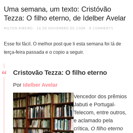
Uma semana, um texto: Cristóvão
Tezza: O filho eterno, de Idelber Avelar
AUTHOR
POSTED
MILTON RIBEIRO
16 DE NOVEMBRO DE 2008
8 COMMENTS
ON
Esse foi fácil. O melhor post que li esta semana foi lá de
terça-feira passada e o copio a seguir.
Cristovão Tezza: O filho eterno
Por
Idelber Avelar
Vencedor dos prêmios
Jabuti e Portugal-
Telecom, entre outros,
e aclamado pela
crítica,
O filho eterno