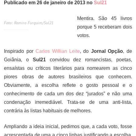
Publicado em 26 de janeiro de 2013 no
Sul21
Mentira. São 45 livros
Foto: Ramiro Furquim/Sul21
porque 5 receberam dois
votos.
Inspirado por
Car­los Wil­li­an Lei­te
, do
Jornal Opção
, de
Goiânia, o
Sul21
convidou dez romancistas, poetas,
ensaístas ou críticos literários para nomearem as cinco
piores obras de autores brasileiros que conhecem.
Obviamente, a escolha reflete o gosto pessoal e o
conhecimento de cada um dos dez “jurados” e não uma
condenação irremediável. Trata-se de uma anti-lista,
contrária às listas habituais de melhores.
Ampliando a ideia inicial, pedimos que, a cada voto, fosse
acrescentada de uma a cinco linhas justificando a escolha.