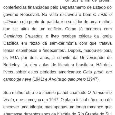
Unidos a fim de proferir
conferências financiadas pelo Departamento de Estado do
governo Roosevelt. Na volta escreveu o bom
O resto é
silêncio
, cujo ponto de partida é o suicídio de uma mulher
que se atira de um edifício. Como já ocorrera com
Caminhos Cruzados
, o livro recebeu críticas da Igreja
Católica em razão da sem-cerimônia com que tratava
temas espinhosos e “indecentes”. Depois, mudou-se para
os EUA por dois anos, a convite da Universidade de
Berkeley. Lá, deu aulas de literatura brasileira. Há dois
livros sobre estes períodos americanos:
Gato preto em
campo de neve
(1941) e
A volta do gato preto
(1947).
Sua melhor obra é o imenso painel chamado
O Tempo e o
Vento
, que começou em 1947. O plano inicial não era o de
escrever uma trilogia, mas apenas um longo romance que
abarcasse duzentos anos da história do Rio Grande do Sul