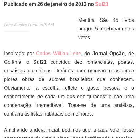
Publicado em 26 de janeiro de 2013 no
Sul21
Mentira. São 45 livros
Foto: Ramiro Furquim/Sul21
porque 5 receberam dois
votos.
Inspirado por
Car­los Wil­li­an Lei­te
, do
Jornal Opção
, de
Goiânia, o
Sul21
convidou dez romancistas, poetas,
ensaístas ou críticos literários para nomearem as cinco
piores obras de autores brasileiros que conhecem.
Obviamente, a escolha reflete o gosto pessoal e o
conhecimento de cada um dos dez “jurados” e não uma
condenação irremediável. Trata-se de uma anti-lista,
contrária às listas habituais de melhores.
Ampliando a ideia inicial, pedimos que, a cada voto, fosse