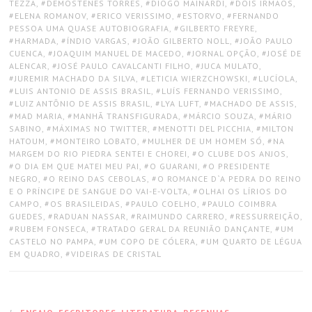
TEZZA
,
DEMÓSTENES TORRES
,
DIOGO MAINARDI
,
DOIS IRMÃOS
,
ELENA ROMANOV
,
ERICO VERISSIMO
,
ESTORVO
,
FERNANDO
PESSOA UMA QUASE AUTOBIOGRAFIA
,
GILBERTO FREYRE
,
HARMADA
,
ÍNDIO VARGAS
,
JOÃO GILBERTO NOLL
,
JOÃO PAULO
CUENCA
,
JOAQUIM MANUEL DE MACEDO
,
JORNAL OPÇÃO
,
JOSÉ DE
ALENCAR
,
JOSÉ PAULO CAVALCANTI FILHO
,
JUCA MULATO
,
JUREMIR MACHADO DA SILVA
,
LETICIA WIERZCHOWSKI
,
LUCÍOLA
,
LUIS ANTONIO DE ASSIS BRASIL
,
LUÍS FERNANDO VERISSIMO
,
LUIZ ANTÔNIO DE ASSIS BRASIL
,
LYA LUFT
,
MACHADO DE ASSIS
,
MAD MARIA
,
MANHÃ TRANSFIGURADA
,
MÁRCIO SOUZA
,
MÁRIO
SABINO
,
MÁXIMAS NO TWITTER
,
MENOTTI DEL PICCHIA
,
MILTON
HATOUM
,
MONTEIRO LOBATO
,
MULHER DE UM HOMEM SÓ
,
NA
MARGEM DO RIO PIEDRA SENTEI E CHOREI
,
O CLUBE DOS ANJOS
,
O DIA EM QUE MATEI MEU PAI
,
O GUARANI
,
O PRESIDENTE
NEGRO
,
O REINO DAS CEBOLAS
,
O ROMANCE D`A PEDRA DO REINO
E O PRÍNCIPE DE SANGUE DO VAI-E-VOLTA
,
OLHAI OS LÍRIOS DO
CAMPO
,
OS BRASILEIDAS
,
PAULO COELHO
,
PAULO COIMBRA
GUEDES
,
RADUAN NASSAR
,
RAIMUNDO CARRERO
,
RESSURREIÇÃO
,
RUBEM FONSECA
,
TRATADO GERAL DA REUNIÃO DANÇANTE
,
UM
CASTELO NO PAMPA
,
UM COPO DE CÓLERA
,
UM QUARTO DE LÉGUA
EM QUADRO
,
VIDEIRAS DE CRISTAL