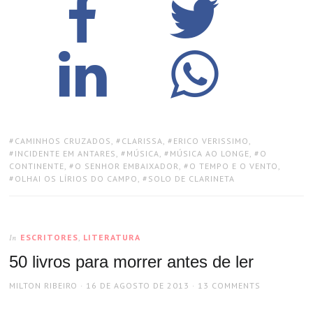
TAGS:
CAMINHOS CRUZADOS
,
CLARISSA
,
ERICO VERISSIMO
,
INCIDENTE EM ANTARES
,
MÚSICA
,
MÚSICA AO LONGE
,
O
CONTINENTE
,
O SENHOR EMBAIXADOR
,
O TEMPO E O VENTO
,
OLHAI OS LÍRIOS DO CAMPO
,
SOLO DE CLARINETA
ESCRITORES
,
LITERATURA
In
50 livros para morrer antes de ler
AUTHOR
POSTED
MILTON RIBEIRO
16 DE AGOSTO DE 2013
13 COMMENTS
ON