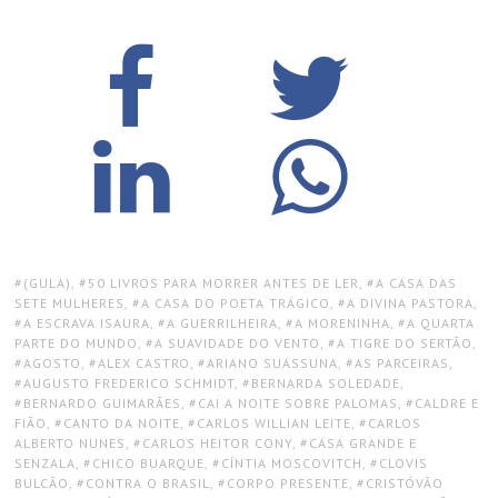
TAGS:
(GULA)
,
50 LIVROS PARA MORRER ANTES DE LER
,
A CASA DAS
SETE MULHERES
,
A CASA DO POETA TRÁGICO
,
A DIVINA PASTORA
,
A ESCRAVA ISAURA
,
A GUERRILHEIRA
,
A MORENINHA
,
A QUARTA
PARTE DO MUNDO
,
A SUAVIDADE DO VENTO
,
A TIGRE DO SERTÃO
,
AGOSTO
,
ALEX CASTRO
,
ARIANO SUASSUNA
,
AS PARCEIRAS
,
AUGUSTO FREDERICO SCHMIDT
,
BERNARDA SOLEDADE
,
BERNARDO GUIMARÃES
,
CAI A NOITE SOBRE PALOMAS
,
CALDRE E
FIÃO
,
CANTO DA NOITE
,
CAR­LOS WIL­LI­AN LEI­TE
,
CARLOS
ALBERTO NUNES
,
CARLOS HEITOR CONY
,
CASA GRANDE E
SENZALA
,
CHICO BUARQUE
,
CÍNTIA MOSCOVITCH
,
CLOVIS
BULCÃO
,
CONTRA O BRASIL
,
CORPO PRESENTE
,
CRISTÓVÃO