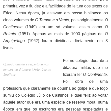
primeira vez a fluidez e a facilidade de leitura dos textos de
Erico. Nesta época, já estavam em nossa biblioteca os
cinco volumes de
O Tempo e o Vento
, pois originalmente
O
Continente
(1949) era um só volume, assim como
O
Retrato
(1951). Apenas as mais de 1000 páginas de
O
Arquipélago
(1962) foram divididas diretamente em 3
livros.
Foi no colégio, durante a
Opinião ouvida e respeitada nos
ditadura militar, que me
tempos da ditadura | Foto: Leonid
Streliaev
fizeram ler
O Continente.
Foi obra de uma
professora que claramente se opunha ao golpe e que logo
sumiu do Colégio Júlio de Castilhos. Fiquei feliz ao voltar
àquele autor que era uma espécie de reserva moral numa
época em que os escritores era pessoas respeitadas e