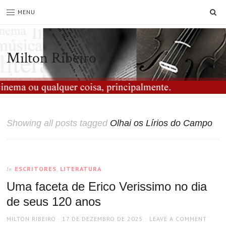
SE
MENU
Milton Ribeiro
Showing all posts tagged
Olhai os Lírios do Campo
ESCRITORES
,
LITERATURA
In
Uma faceta de Erico Verissimo no dia
de seus 120 anos
AUTHOR
POSTED
MILTON RIBEIRO
17 DE DEZEMBRO DE 2025
LEAVE A COMMENT