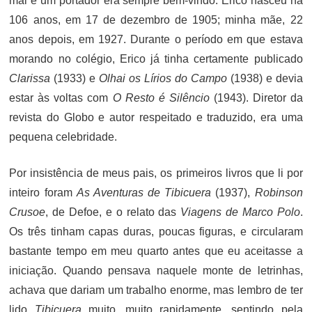
mal e um portador era sempre bem-vindo. Erico nasceu há
106 anos, em 17 de dezembro de 1905; minha mãe, 22
anos depois, em 1927. Durante o período em que estava
morando no colégio, Erico já tinha certamente publicado
Clarissa
(1933) e
Olhai os Lírios do Campo
(1938) e devia
estar às voltas com
O Resto é Silêncio
(1943). Diretor da
revista do Globo e autor respeitado e traduzido, era uma
pequena celebridade.
Por insistência de meus pais, os primeiros livros que li por
inteiro foram
As Aventuras de Tibicuera
(1937),
Robinson
Crusoe
, de Defoe, e o relato das
Viagens de Marco Polo
.
Os três tinham capas duras, poucas figuras, e circularam
bastante tempo em meu quarto antes que eu aceitasse a
iniciação. Quando pensava naquele monte de letrinhas,
achava que dariam um trabalho enorme, mas lembro de ter
lido
Tibicuera
muito, muito rapidamente, sentindo pela