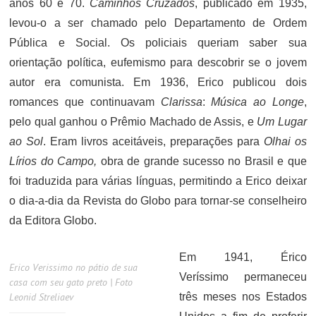
anos 60 e 70.
Caminhos Cruzados
, publicado em 1935,
levou-o a ser chamado pelo Departamento de Ordem
Pública e Social. Os policiais queriam saber sua
orientação política, eufemismo para descobrir se o jovem
autor era comunista. Em 1936, Erico publicou dois
romances que continuavam
Clarissa
:
Música ao Longe
,
pelo qual ganhou o Prêmio Machado de Assis, e
Um Lugar
ao Sol
. Eram livros aceitáveis, preparações para
Olhai os
Lírios do Campo,
obra de grande sucesso no Brasil e que
foi traduzida para várias línguas, permitindo a Erico deixar
o dia-a-dia da Revista do Globo para tornar-se conselheiro
da Editora Globo.
Em 1941, Érico
Erico Verissimo no pátio de sua
Veríssimo permaneceu
casa com seu gato preto | Foto
Leonid Streliaev
três meses nos Estados