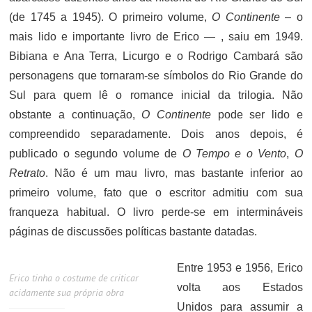
(de 1745 a 1945). O primeiro volume,
O Continente
– o
mais lido e importante livro de Erico — , saiu em 1949.
Bibiana e Ana Terra, Licurgo e o Rodrigo Cambará são
personagens que tornaram-se símbolos do Rio Grande do
Sul para quem lê o romance inicial da trilogia. Não
obstante a continuação,
O Continente
pode ser lido e
compreendido separadamente. Dois anos depois, é
publicado o segundo volume de
O Tempo e o Vento
,
O
Retrato
. Não é um mau livro, mas bastante inferior ao
primeiro volume, fato que o escritor admitiu com sua
franqueza habitual.
O livro perde-se em intermináveis
páginas de discussões políticas bastante datadas.
Entre 1953 e 1956, Erico
Erico tinha o costume de criticar
volta aos Estados
acidamente sua própria obra
Unidos para assumir a