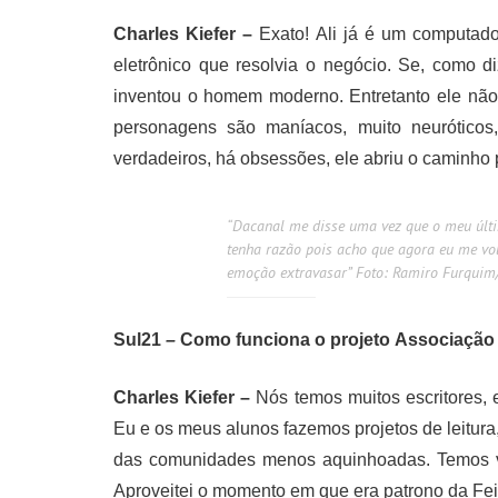
Charles Kiefer –
Exato! Ali já é um computado
eletrônico que resolvia o negócio. Se, como 
inventou o homem moderno. Entretanto ele não 
personagens são maníacos, muito neurótico
verdadeiros, há obsessões, ele abriu o caminho 
“Dacanal me disse uma vez que o meu últim
tenha razão pois acho que agora eu me vol
emoção extravasar” Foto: Ramiro Furquim
Sul21
–
Como funciona o projeto Associação
Charles Kiefer –
Nós temos muitos escritores, es
Eu e os meus alunos fazemos projetos de leitura,
das comunidades menos aquinhoadas. Temos vár
Aproveitei o momento em que era patrono da Feira