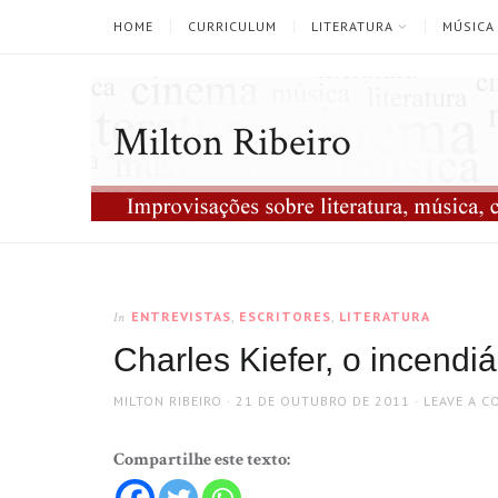
HOME
CURRICULUM
LITERATURA
MÚSICA
Milton Ribeiro
ENTREVISTAS
,
ESCRITORES
,
LITERATURA
In
Charles Kiefer, o incendiá
AUTHOR
POSTED
MILTON RIBEIRO
21 DE OUTUBRO DE 2011
LEAVE A 
ON
Compartilhe este texto: