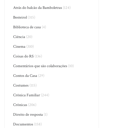
Atrás do balcão da Bamboletras
(124)
Besteirol
(315)
Biblioteca de casa
(4)
Ciência
(20)
Cinema
(310)
Coisas do RS
(136)
Comentários que são colaborações
(10)
Contos da Casa
(29)
Costumes
(115)
Crônica Familiar
(244)
Crônicas
(206)
Direito de resposta
(1)
Documentos
(158)