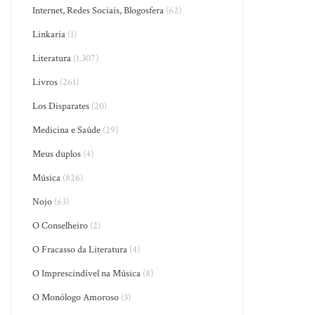
Internet, Redes Sociais, Blogosfera
(62)
Linkaria
(1)
Literatura
(1.307)
Livros
(261)
Los Disparates
(20)
Medicina e Saúde
(29)
Meus duplos
(4)
Música
(826)
Nojo
(63)
O Conselheiro
(2)
O Fracasso da Literatura
(4)
O Imprescindível na Música
(8)
O Monólogo Amoroso
(3)