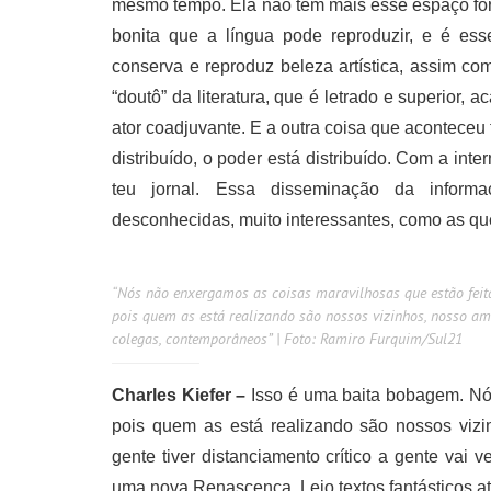
mesmo tempo. Ela não tem mais esse espaço form
bonita que a língua pode reproduzir, e é es
conserva e reproduz beleza artística, assim com
“doutô” da literatura, que é letrado e superior,
ator coadjuvante. E a outra coisa que aconteceu 
distribuído, o poder está distribuído. Com a inte
teu jornal. Essa disseminação da informa
desconhecidas, muito interessantes, como as qu
“Nós não enxergamos as coisas maravilhosas que estão feit
pois quem as está realizando são nossos vizinhos, nosso am
colegas, contemporâneos” | Foto: Ramiro Furquim/Sul21
Charles Kiefer –
Isso é uma baita bobagem. Nós
pois quem as está realizando são nossos viz
gente tiver distanciamento crítico a gente vai 
uma nova Renascença. Leio textos fantásticos at