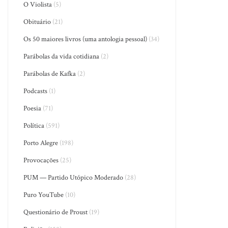
O Violista
(5)
Obituário
(21)
Os 50 maiores livros (uma antologia pessoal)
(34)
Parábolas da vida cotidiana
(2)
Parábolas de Kafka
(2)
Podcasts
(1)
Poesia
(71)
Política
(591)
Porto Alegre
(198)
Provocações
(25)
PUM — Partido Utópico Moderado
(28)
Puro YouTube
(10)
Questionário de Proust
(19)