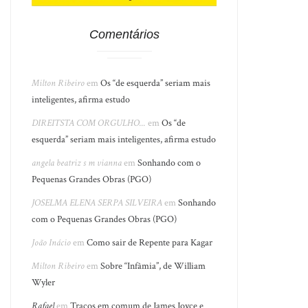
Comentários
Milton Ribeiro
em
Os “de esquerda” seriam mais
inteligentes, afirma estudo
DIREITSTA COM ORGULHO...
em
Os “de
esquerda” seriam mais inteligentes, afirma estudo
angela beatriz s m vianna
em
Sonhando com o
Pequenas Grandes Obras (PGO)
JOSELMA ELENA SERPA SILVEIRA
em
Sonhando
com o Pequenas Grandes Obras (PGO)
João Inácio
em
Como sair de Repente para Kagar
Milton Ribeiro
em
Sobre “Infâmia”, de William
Wyler
Rafael
em
Traços em comum de James Joyce e