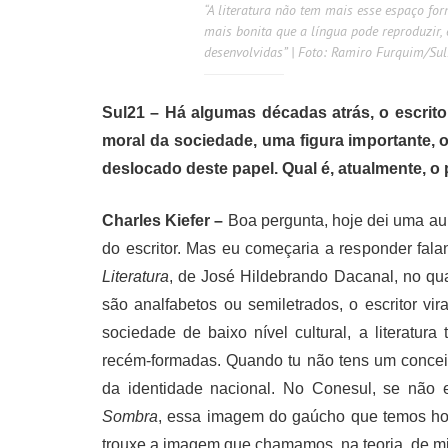
“A literatura não tem mais esse espaço for
mais bonita que a língua pode reproduzir, 
desenvolvidas” | Foto: Ramiro Furquim/Su
Sul21 – Há algumas décadas atrás, o escrito
moral da sociedade, uma figura importante, o
deslocado deste papel. Qual é, atualmente, o
Charles Kiefer –
Boa pergunta, hoje dei uma aul
do escritor. Mas eu começaria a responder fal
Literatura
, de José Hildebrando Dacanal, no qua
são analfabetos ou semiletrados, o escritor vi
sociedade de baixo nível cultural, a literat
recém-formadas. Quando tu não tens um conceito
da identidade nacional. No Conesul, se não 
Sombra
, essa imagem do gaúcho que temos hoje 
trouxe a imagem que chamamos, na teoria, de mi