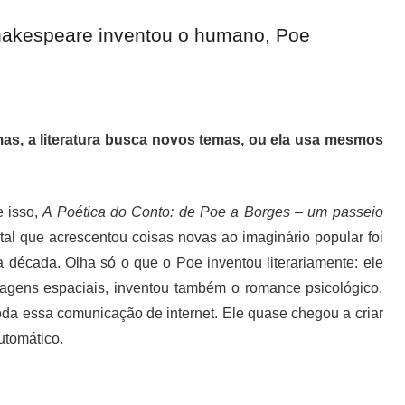
hakespeare inventou o humano, Poe
as, a literatura busca novos temas, ou ela usa mesmos
e isso,
A Poética do Cont
o
: de Poe a Borges – um passeio
ntal que acrescentou coisas novas ao imaginário popular foi
década. Olha só o que o Poe inventou literariamente: ele
viagens espaciais, inventou também o romance psicológico,
toda essa comunicação de internet. Ele quase chegou a criar
utomático.