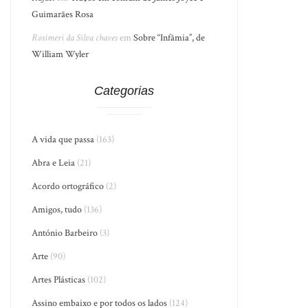
Guimarães Rosa
Rosimeri da Silva chaves
em
Sobre “Infâmia”, de
William Wyler
Categorias
A vida que passa
(163)
Abra e Leia
(21)
Acordo ortográfico
(2)
Amigos, tudo
(136)
António Barbeiro
(3)
Arte
(90)
Artes Plásticas
(102)
Assino embaixo e por todos os lados
(124)