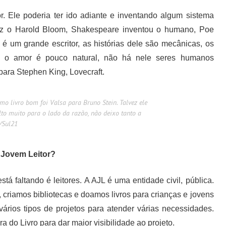
r. Ele poderia ter ido adiante e inventando algum sistema
diz o Harold Bloom, Shakespeare inventou o humano, Poe
é um grande escritor, as histórias dele são mecânicas, os
s, o amor é pouco natural, não há nele seres humanos
para Stephen King, Lovecraft.
o livro bom foi Valsa para Bruno Stein. Talvez ele
to muito para o lado da razão, não deixo tanto a
/Sul21
 Jovem Leitor?
tá faltando é leitores. A AJL é uma entidade civil, pública.
 criamos bibliotecas e doamos livros para crianças e jovens
ios tipos de projetos para atender várias necessidades.
 do Livro para dar maior visibilidade ao projeto.