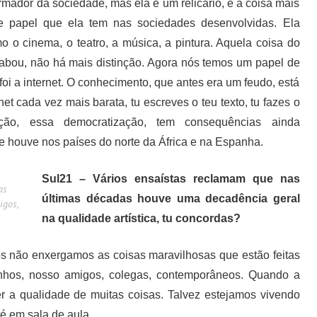
ador da sociedade, mas ela é um relicário, é a coisa mais
se papel que ela tem nas sociedades desenvolvidas. Ela
o o cinema, o teatro, a música, a pintura. Aquela coisa do
 acabou, não há mais distinção. Agora nós temos um papel de
foi a internet. O conhecimento, que antes era um feudo, está
rnet cada vez mais barata, tu escreves o teu texto, tu fazes o
ção, essa democratização, tem consequências ainda
e houve nos países do norte da África e na Espanha.
Sul21 – Vários ensaístas reclamam que nas
as
últimas décadas houve uma decadência geral
igos,
na qualidade artística, tu concordas?
 não enxergamos as coisas maravilhosas que estão feitas
inhos, nosso amigos, colegas, contemporâneos. Quando a
ver a qualidade de muitas coisas. Talvez estejamos vivendo
é em sala de aula.