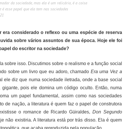
mador da sociedade, mas ela é um relicário, é a coisa
e é esse papel que ela tem nas sociedades
l21
r era considerado o reflexo ou uma espécie de reserva
uvida sobre vários assuntos de sua época. Hoje ele foi
 papel do escritor na sociedade?
a sobre isso. Discutimos sobre o realismo e a função social
ando sobre um livro que eu adoro, chamado
Era uma Vez a
l ele diz que numa sociedade iletrada, onde a base social
ra gigante, pois ele domina um código oculto. Então, numa
ura toma um papel fundamental, assim como nas sociedades
 de nação, a literatura é quem faz o papel de construtora
existisse o romance de Ricardo Güiraldes,
Don Segundo
não existiria. A literatura está por trás disso. Ela é quem
topoética, que acaba reproduzida pela população.