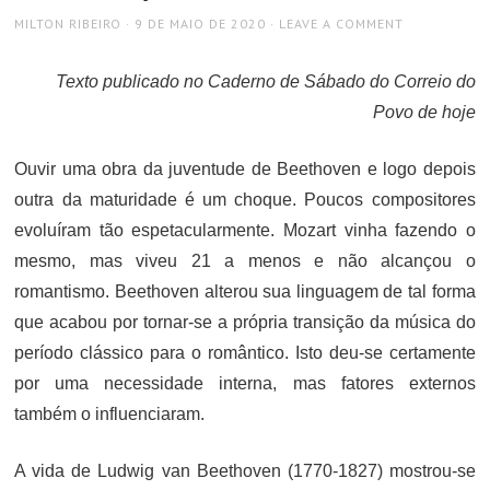
AUTHOR
POSTED
MILTON RIBEIRO
9 DE MAIO DE 2020
LEAVE A COMMENT
ON
Texto publicado no Caderno de Sábado do Correio do
Povo de hoje
Ouvir uma obra da juventude de Beethoven e logo depois
outra da maturidade é um choque. Poucos compositores
evoluíram tão espetacularmente. Mozart vinha fazendo o
mesmo, mas viveu 21 a menos e não alcançou o
romantismo. Beethoven alterou sua linguagem de tal forma
que acabou por tornar-se a própria transição da música do
período clássico para o romântico. Isto deu-se certamente
por uma necessidade interna, mas fatores externos
também o influenciaram.
A vida de Ludwig van Beethoven (1770-1827) mostrou-se