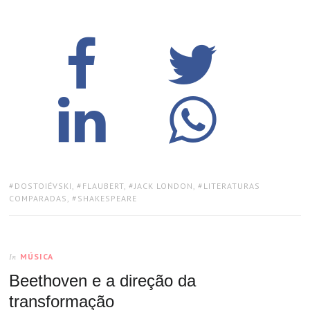
TAGS:
DOSTOIÉVSKI
,
FLAUBERT
,
JACK LONDON
,
LITERATURAS
COMPARADAS
,
SHAKESPEARE
MÚSICA
In
Beethoven e a direção da
transformação