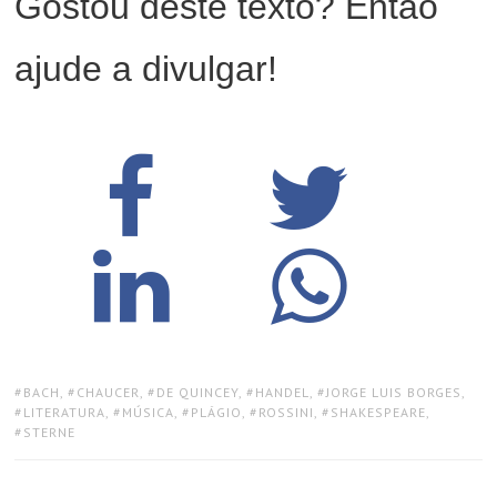
Gostou deste texto? Então
ajude a divulgar!
TAGS:
BACH
,
CHAUCER
,
DE QUINCEY
,
HANDEL
,
JORGE LUIS BORGES
,
LITERATURA
,
MÚSICA
,
PLÁGIO
,
ROSSINI
,
SHAKESPEARE
,
STERNE