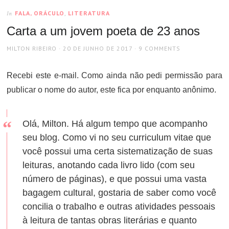
FALA, ORÁCULO
,
LITERATURA
In
Carta a um jovem poeta de 23 anos
AUTHOR
POSTED
MILTON RIBEIRO
20 DE JUNHO DE 2017
9 COMMENTS
ON
Recebi este e-mail. Como ainda não pedi permissão para
publicar o nome do autor, este fica por enquanto anônimo.
Olá, Milton. Há algum tempo que acompanho
seu blog. Como vi no seu curriculum vitae que
você possui uma certa sistematização de suas
leituras, anotando cada livro lido (com seu
número de páginas), e que possui uma vasta
bagagem cultural, gostaria de saber como você
concilia o trabalho e outras atividades pessoais
à leitura de tantas obras literárias e quanto