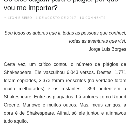
vou me importar?
AUTHOR
POSTED
MILTON RIBEIRO
1 DE AGOSTO DE 2017
10 COMMENTS
ON
Sou todos os autores que li, todas as pessoas que conheci,
todas as aventuras que vivi.
Jorge Luís Borges
Certa vez, um crítico contou o número de plágios de
Shakespeare. Ele vasculhou 6.043 versos. Destes, 1.771
foram copiados, 2.373 foram reescritos (na verdade foram
muito melhorados) e os restantes 1.899 pertencem a
Shakespeare. Entre os plagiados, há autores como Robert
Greene, Marlowe e muitos outros. Mas, meus amigos, a
obra é de Shakespeare. Afinal, só ele juntou e alinhavou
tudo aquilo.