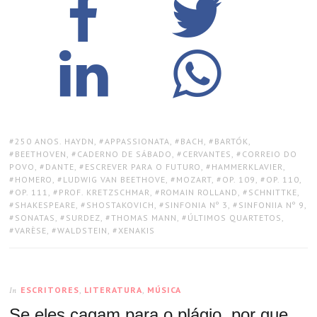
TAGS:
250 ANOS. HAYDN
,
APPASSIONATA
,
BACH
,
BARTÓK
,
BEETHOVEN
,
CADERNO DE SÁBADO
,
CERVANTES
,
CORREIO DO
POVO
,
DANTE
,
ESCREVER PARA O FUTURO
,
HAMMERKLAVIER
,
HOMERO
,
LUDWIG VAN BEETHOVE
,
MOZART
,
OP. 109
,
OP. 110
,
OP. 111
,
PROF. KRETZSCHMAR
,
ROMAIN ROLLAND
,
SCHNITTKE
,
SHAKESPEARE
,
SHOSTAKOVICH
,
SINFONIA Nº 3
,
SINFONIIA Nº 9
,
SONATAS
,
SURDEZ
,
THOMAS MANN
,
ÚLTIMOS QUARTETOS
,
VARÈSE
,
WALDSTEIN
,
XENAKIS
ESCRITORES
,
LITERATURA
,
MÚSICA
In
Se eles cagam para o plágio, por que