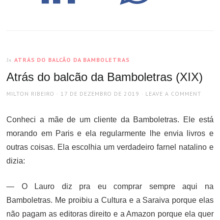
ATRÁS DO BALCÃO DA BAMBOLETRAS
In
Atrás do balcão da Bamboletras (XIX)
AUTHOR
POSTED
MILTON RIBEIRO
17 DE DEZEMBRO DE 2019
LEAVE A COMMENT
ON
Conheci a mãe de um cliente da Bamboletras. Ele está
morando em Paris e ela regularmente lhe envia livros e
outras coisas. Ela escolhia um verdadeiro farnel natalino e
dizia:
— O Lauro diz pra eu comprar sempre aqui na
Bamboletras. Me proibiu a Cultura e a Saraiva porque elas
não pagam as editoras direito e a Amazon porque ela quer