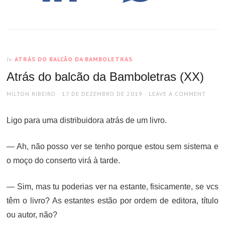
ATRÁS DO BALCÃO DA BAMBOLETRAS
In
Atrás do balcão da Bamboletras (XX)
AUTHOR
POSTED
MILTON RIBEIRO
17 DE DEZEMBRO DE 2019
LEAVE A COMMENT
ON
Ligo para uma distribuidora atrás de um livro.
— Ah, não posso ver se tenho porque estou sem sistema e
o moço do conserto virá à tarde.
— Sim, mas tu poderias ver na estante, fisicamente, se vcs
têm o livro? As estantes estão por ordem de editora, título
ou autor, não?