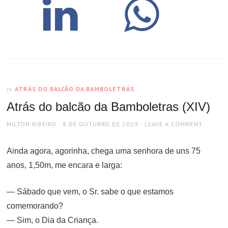
ATRÁS DO BALCÃO DA BAMBOLETRAS
In
Atrás do balcão da Bamboletras (XIV)
AUTHOR
POSTED
MILTON RIBEIRO
8 DE OUTUBRO DE 2019
LEAVE A COMMENT
ON
Ainda agora, agorinha, chega uma senhora de uns 75
anos, 1,50m, me encara e larga:
— Sábado que vem, o Sr. sabe o que estamos
comemorando?
— Sim, o Dia da Criança.