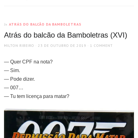
ATRÁS DO BALCÃO DA BAMBOLETRAS
In
Atrás do balcão da Bamboletras (XVI)
AUTHOR
POSTED
MILTON RIBEIRO
23 DE OUTUBRO DE 2019
1 COMMENT
ON
— Quer CPF na nota?
— Sim.
— Pode dizer.
— 007…
— Tu tem licença para matar?