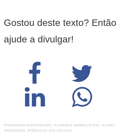
Gostou deste texto? Então
ajude a divulgar!
TAGS:
FERNANDA MONTENEGRO
,
LIVRARIA BAMBOLETRAS
,
LIVRO
,
MEMÓRIAS
,
PRÓLOGO ATO EPÍLOGO