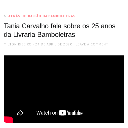
ATRÁS DO BALCÃO DA BAMBOLETRAS
In
Tania Carvalho fala sobre os 25 anos
da Livraria Bamboletras
AUTHOR
POSTED
MILTON RIBEIRO
24 DE ABRIL DE 2020
LEAVE A COMMENT
ON