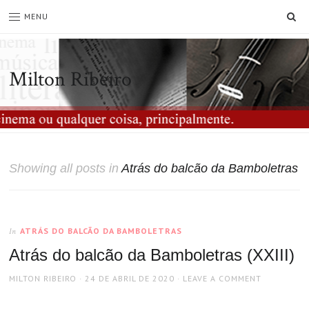
SE
MENU
Milton Ribeiro
Showing all posts in
Atrás do balcão da Bamboletras
ATRÁS DO BALCÃO DA BAMBOLETRAS
In
Atrás do balcão da Bamboletras (XXIII)
AUTHOR
POSTED
MILTON RIBEIRO
24 DE ABRIL DE 2020
LEAVE A COMMENT
ON