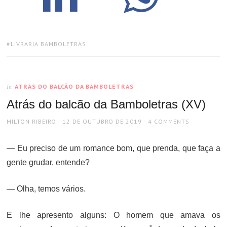
TAGS:
LIVRARIA BAMBOLETRAS
ATRÁS DO BALCÃO DA BAMBOLETRAS
In
Atrás do balcão da Bamboletras (XV)
AUTHOR
POSTED
MILTON RIBEIRO
12 DE OUTUBRO DE 2019
4 COMMENTS
ON
— Eu preciso de um romance bom, que prenda, que faça a
gente grudar, entende?
— Olha, temos vários.
E lhe apresento alguns: O homem que amava os