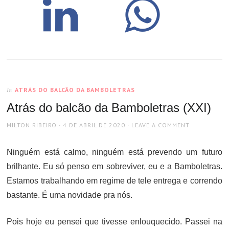
ATRÁS DO BALCÃO DA BAMBOLETRAS
In
Atrás do balcão da Bamboletras (XXI)
AUTHOR
POSTED
MILTON RIBEIRO
4 DE ABRIL DE 2020
LEAVE A COMMENT
ON
Ninguém está calmo, ninguém está prevendo um futuro
brilhante. Eu só penso em sobreviver, eu e a Bamboletras.
Estamos trabalhando em regime de tele entrega e correndo
bastante. É uma novidade pra nós.
Pois hoje eu pensei que tivesse enlouquecido. Passei na