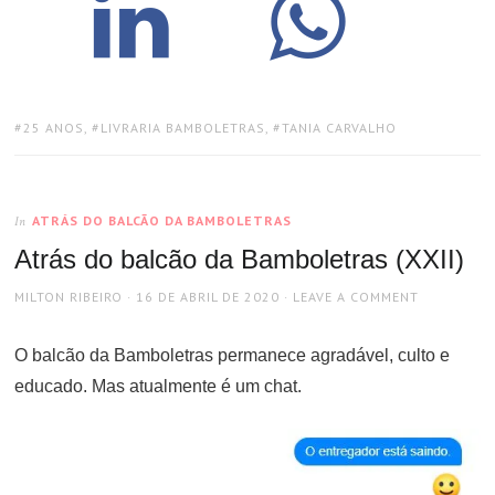
TAGS:
25 ANOS
,
LIVRARIA BAMBOLETRAS
,
TANIA CARVALHO
ATRÁS DO BALCÃO DA BAMBOLETRAS
In
Atrás do balcão da Bamboletras (XXII)
AUTHOR
POSTED
MILTON RIBEIRO
16 DE ABRIL DE 2020
LEAVE A COMMENT
ON
O balcão da Bamboletras permanece agradável, culto e
educado. Mas atualmente é um chat.