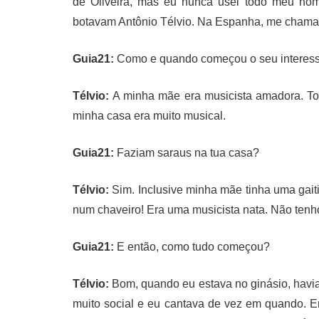
de Oliveira, mas eu nunca usei todo meu nome
botavam Antônio Télvio. Na Espanha, me cham
Guia21:
Como e quando começou o seu interess
Télvio:
A minha mãe era musicista amadora. To
minha casa era muito musical.
Guia21:
Faziam saraus na tua casa?
Télvio:
Sim. Inclusive minha mãe tinha uma gait
num chaveiro! Era uma musicista nata. Não tenh
Guia21:
E então, como tudo começou?
Télvio:
Bom, quando eu estava no ginásio, havia u
muito social e eu cantava de vez em quando. E