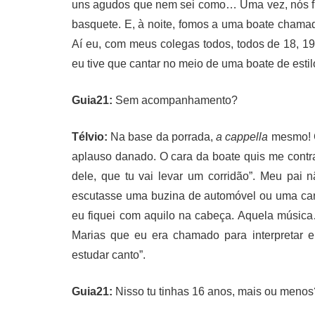
uns agudos que nem sei como… Uma vez, nós fi
basquete. E, à noite, fomos a uma boate chama
Aí eu, com meus colegas todos, todos de 18, 19 
eu tive que cantar no meio de uma boate de estil
Guia21:
Sem acompanhamento?
Télvio:
Na base da porrada,
a cappella
mesmo! C
aplauso danado. O cara da boate quis me contra
dele, que tu vai levar um corridão”. Meu pai 
escutasse uma buzina de automóvel ou uma can
eu fiquei com aquilo na cabeça. Aquela músi
Marias que eu era chamado para interpretar
estudar canto”.
Guia21:
Nisso tu tinhas 16 anos, mais ou menos