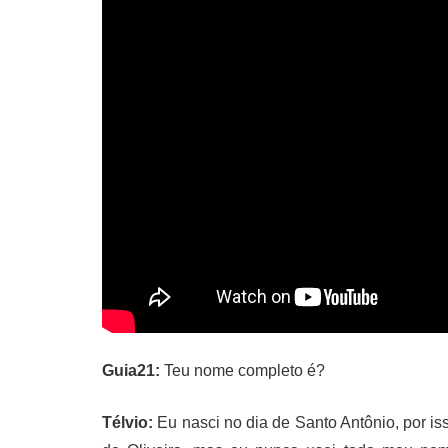
Guia21:
Teu nome completo é?
Télvio:
Eu nasci no dia de Santo Antônio, por i