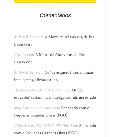
Comentários
Milton Ribeiro
em
A Morte de Ahasverus, de Pär
Lagerkvist
Eric Levi
em
A Morte de Ahasverus, de Pär
Lagerkvist
Milton Ribeiro
em
Os “de esquerda” seriam mais
inteligentes, afirma estudo
DIREITSTA COM ORGULHO...
em
Os “de
esquerda” seriam mais inteligentes, afirma estudo
angela beatriz s m vianna
em
Sonhando com o
Pequenas Grandes Obras (PGO)
JOSELMA ELENA SERPA SILVEIRA
em
Sonhando
com o Pequenas Grandes Obras (PGO)