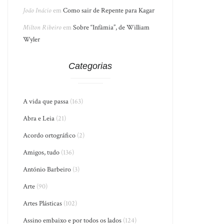
João Inácio
em
Como sair de Repente para Kagar
Milton Ribeiro
em
Sobre “Infâmia”, de William
Wyler
Categorias
A vida que passa
(163)
Abra e Leia
(21)
Acordo ortográfico
(2)
Amigos, tudo
(136)
António Barbeiro
(3)
Arte
(90)
Artes Plásticas
(102)
Assino embaixo e por todos os lados
(124)