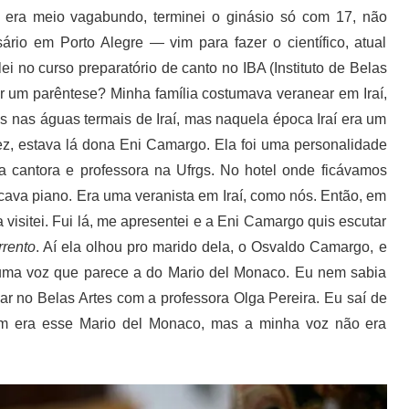
u era meio vagabundo, terminei o ginásio só com 17, não
ário em Porto Alegre — vim para fazer o científico, atual
no curso preparatório de canto no IBA (Instituto de Belas
ir um parêntese? Minha família costumava veranear em Iraí,
s nas águas termais de Iraí, mas naquela época Iraí era um
ez, estava lá dona Eni Camargo. Ela foi uma personalidade
ra cantora e professora na Ufrgs. No hotel onde ficávamos
cava piano. Era uma veranista em Iraí, como nós. Então, em
visitei. Fui lá, me apresentei e a Eni Camargo quis escutar
rrento
. Aí ela olhou pro marido dela, o Osvaldo Camargo, e
m uma voz que parece a do Mario del Monaco. Eu nem sabia
r no Belas Artes com a professora Olga Pereira. Eu saí de
em era esse Mario del Monaco, mas a minha voz não era