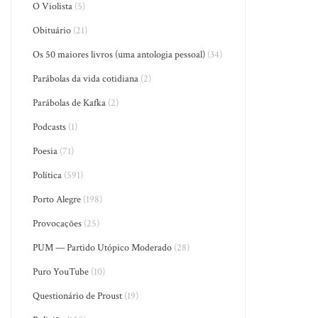
O Violista
(5)
Obituário
(21)
Os 50 maiores livros (uma antologia pessoal)
(34)
Parábolas da vida cotidiana
(2)
Parábolas de Kafka
(2)
Podcasts
(1)
Poesia
(71)
Política
(591)
Porto Alegre
(198)
Provocações
(25)
PUM — Partido Utópico Moderado
(28)
Puro YouTube
(10)
Questionário de Proust
(19)