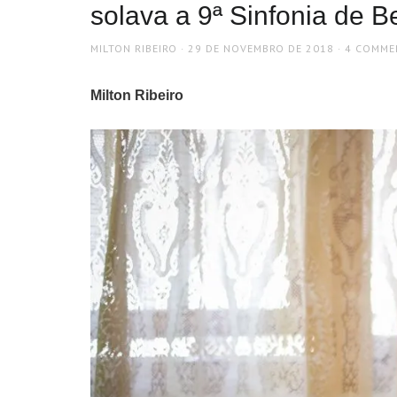
solava a 9ª Sinfonia de 
AUTHOR
POSTED
MILTON RIBEIRO
29 DE NOVEMBRO DE 2018
4 COMME
ON
Milton Ribeiro