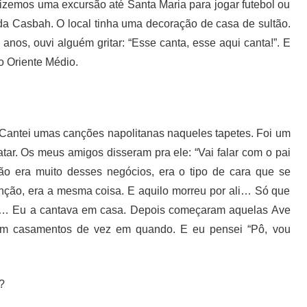
zemos uma excursão até Santa Maria para jogar futebol ou
da Casbah. O local tinha uma decoração de casa de sultão.
anos, ouvi alguém gritar: “Esse canta, esse aqui canta!”. E
o Oriente Médio.
antei umas canções napolitanas naqueles tapetes. Foi um
tar. Os meus amigos disseram pra ele: “Vai falar com o pai
não era muito desses negócios, era o tipo de cara que se
ção, era a mesma coisa. E aquilo morreu por ali… Só que
ca… Eu a cantava em casa. Depois começaram aquelas Ave
 em casamentos de vez em quando. E eu pensei “Pô, vou
?