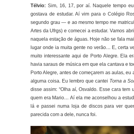
Télvio:
Sim, 16, 17, por aí. Naquele tempo e
gostava de estudar. Aí vim para o Colégio Ros
segundo grau — e ao mesmo tempo me matriculei 
Artes da Ufrgs) e comecei a estudar. Vamos abr
naquela estação de águas. Hoje não se fala mai
lugar onde ia muita gente no verão… E, certa v
muito interessante aqui de Porto Alegre. Ela e
havia saraus de música em que ela cantava e to
Porto Alegre, antes de começarem as aulas, eu a 
alguma coisa. Eu lembro que cantei
Torna a So
disse assim: “Olha aí, Osvaldo. Esse cara te
quem era Mario… Aí ela me aconselhou a estuda
lá e passei numa loja de discos para ver qu
parecida com a dele, nunca foi.