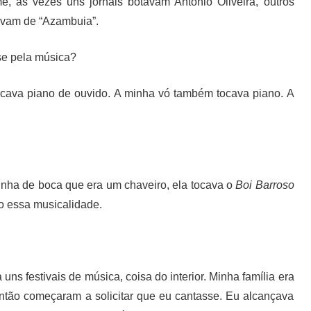
, às vezes uns jornais botavam Antônio Oliveira, outros
avam de “Azambuia”.
e pela música?
cava piano de ouvido. A minha vó também tocava piano. A
inha de boca que era um chaveiro, ela tocava o
Boi Barroso
o essa musicalidade.
ns festivais de música, coisa do interior. Minha família era
ntão começaram a solicitar que eu cantasse. Eu alcançava