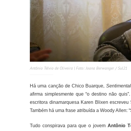
Antônio Télvio de Oliveira | Foto: Joana Berwanger / Sul21
Há uma canção de Chico Buarque,
Sentimental
afirma simplesmente que “o destino não quis”
escritora dinamarquesa Karen Blixen escreveu 
Também há uma frase atribuída a Woody Allen: “Se
Tudo conspirava para que o jovem
Antônio Té